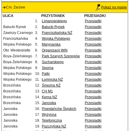
Cm. Zarzew
Pokaż na mapie
ULICA
PRZYSTANEK
PRZESIADKI
1.
Limanowskiego
Przesiadki
Bałucki Rynek
2.
Bałucki Rynek
Przesiadki
Zawiszy Czarnego
3.
Franciszkańska NŻ
Przesiadki
Franciszkańska
4.
Wojska Polskiego
Przesiadki
Wojska Polskiego
5.
Marynarska
Przesiadki
Obr. Westerplatte
6.
Organizacji WiN
Przesiadki
Boya-Żeleńskiego
7.
Park Szarych Szeregów
Przesiadki
Boya-Żeleńskiego
8.
Sucharskiego
Przesiadki
Wojska Polskiego
9.
Sporna
Przesiadki
Wojska Polskiego
10.
Palki
Przesiadki
Wojska Polskiego
11.
Łomnicka NŻ
Przesiadki
Brzezińska
12.
Śnieżna NŻ
Przesiadki
Brzezińska
13.
CH M1
Przesiadki
Brzezińska
14.
Kerna NŻ
Przesiadki
Brzezińska
15.
Janosika
Przesiadki
Janosika
16.
Powstańców Śląskich
Przesiadki
Janosika
17.
Wyżynna
Przesiadki
Janosika
18.
Telefoniczna
Przesiadki
Janosika
19.
Pszczyńska NŻ
Przesiadki