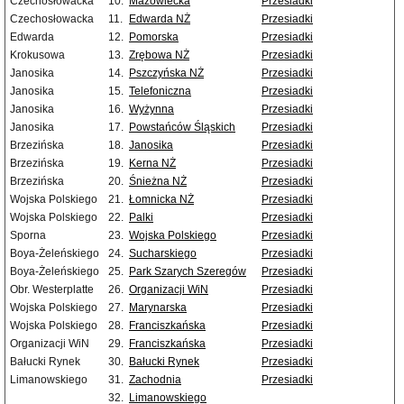
Czechosłowacka
10.
Mazowiecka
Przesiadki
Czechosłowacka
11.
Edwarda NŻ
Przesiadki
Edwarda
12.
Pomorska
Przesiadki
Krokusowa
13.
Zrębowa NŻ
Przesiadki
Janosika
14.
Pszczyńska NŻ
Przesiadki
Janosika
15.
Telefoniczna
Przesiadki
Janosika
16.
Wyżynna
Przesiadki
Janosika
17.
Powstańców Śląskich
Przesiadki
Brzezińska
18.
Janosika
Przesiadki
Brzezińska
19.
Kerna NŻ
Przesiadki
Brzezińska
20.
Śnieżna NŻ
Przesiadki
Wojska Polskiego
21.
Łomnicka NŻ
Przesiadki
Wojska Polskiego
22.
Palki
Przesiadki
Sporna
23.
Wojska Polskiego
Przesiadki
Boya-Żeleńskiego
24.
Sucharskiego
Przesiadki
Boya-Żeleńskiego
25.
Park Szarych Szeregów
Przesiadki
Obr. Westerplatte
26.
Organizacji WiN
Przesiadki
Wojska Polskiego
27.
Marynarska
Przesiadki
Wojska Polskiego
28.
Franciszkańska
Przesiadki
Organizacji WiN
29.
Franciszkańska
Przesiadki
Bałucki Rynek
30.
Bałucki Rynek
Przesiadki
Limanowskiego
31.
Zachodnia
Przesiadki
32.
Limanowskiego