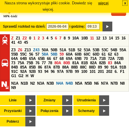
Nasza strona wykorzystuje pliki cookie. Dowiedz się
więcej
x
#
więcej.
Sprawdź rozkład na dzień:
i godzinę:
Z
Z1
Z2
0
1
2
3
4
5
6
7
8
9
10A
10B
11
12
13
14
15
16
41
43
45
Z3
Z6
Z13
Z43
50A
50B
51A
51B
52
53A
53B
53C
54B
55A
55B
55C
56
57
58A
58B
59
60A
60B
60C
60D
61
62
63
64A
64B
65A
65B
66
67
68
69A
69B
70
71A
71B
72A
72B
73
75A
75B
76
77
78
80A
80B
81A
81B
82A
82B
83
84A
84B
85A
85B
86
87A
87B
88A
88B
88C
88D
89
90
91A
91B
91C
92A
92B
93
94
96
97A
97B
99
100
101
201
202
6.
F1
G1
G2
H
W
N1A
N1B
N2
N3A
N3B
N4A
N4B
N5A
N5B
N6
N7A
N7B
N8
N9
Linie
Zmiany
Utrudnienia
Przystanki
Połączenia
Schematy
Pobierz