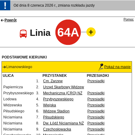
Od dnia 8 czerwca 2026 r., zmiana rozkładu jazdy
Pomoc
Powrót
64A
Linia
PODSTAWOWE KIERUNKI
Limanowskiego
Pokaż na mapie
ULICA
PRZYSTANEK
PRZESIADKI
1.
Cm. Zarzew
Przesiadki
Papiernicza
2.
Urząd Skarbowy Widzew
Przybyszewskiego
3.
Mechaniczna (CRO) NŻ
Przesiadki
Lodowa
4.
Przybyszewskiego
Przesiadki
Widzewska
5.
Wiejska
Przesiadki
Piłsudskiego
6.
Widzew Stadion
Przesiadki
Niciarniana
7.
Piłsudskiego
Przesiadki
Niciarniana
8.
Dw. Łódź Niciarniana NŻ
Przesiadki
Niciarniana
9.
Czechosłowacka
Przesiadki