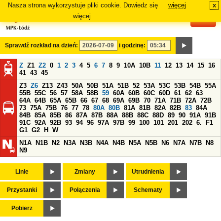
Nasza strona wykorzystuje pliki cookie. Dowiedz się
więcej
x
#
więcej.
Sprawdź rozkład na dzień:
i godzinę:
Z
Z1
Z2
0
1
2
3
4
5
6
7
8
9
10A
10B
11
12
13
14
15
16
41
43
45
Z3
Z6
Z13
Z43
50A
50B
51A
51B
52
53A
53C
53B
54B
55A
55B
55C
56
57
58A
58B
59
60A
60B
60C
60D
61
62
63
64A
64B
65A
65B
66
67
68
69A
69B
70
71A
71B
72A
72B
73
75A
75B
76
77
78
80A
80B
81A
81B
82A
82B
83
84A
84B
85A
85B
86
87A
87B
88A
88B
88C
88D
89
90
91A
91B
91C
92A
92B
93
94
96
97A
97B
99
100
101
201
202
6.
F1
G1
G2
H
W
N1A
N1B
N2
N3A
N3B
N4A
N4B
N5A
N5B
N6
N7A
N7B
N8
N9
Linie
Zmiany
Utrudnienia
Przystanki
Połączenia
Schematy
Pobierz