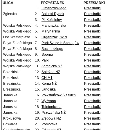
ULICA
PRZYSTANEK
PRZESIADKI
1.
Limanowskiego
Przesiadki
Zgierska
2.
Bałucki Rynek
Przesiadki
3.
Pl. Kościelny
Przesiadki
Wojska Polskiego
4.
Franciszkańska
Przesiadki
Wojska Polskiego
5.
Marynarska
Przesiadki
Obr. Westerplatte
6.
Organizacji WiN
Przesiadki
Boya-Żeleńskiego
7.
Park Szarych Szeregów
Przesiadki
Boya-Żeleńskiego
8.
Sucharskiego
Przesiadki
Wojska Polskiego
9.
Sporna
Przesiadki
Wojska Polskiego
10.
Palki
Przesiadki
Wojska Polskiego
11.
Łomnicka NŻ
Przesiadki
Brzezińska
12.
Śnieżna NŻ
Przesiadki
Brzezińska
13.
CH M1
Przesiadki
Brzezińska
14.
Kerna NŻ
Przesiadki
Brzezińska
15.
Janosika
Przesiadki
Janosika
16.
Powstańców Śląskich
Przesiadki
Janosika
17.
Wyżynna
Przesiadki
Janosika
18.
Telefoniczna
Przesiadki
Janosika
19.
Pszczyńska NŻ
Przesiadki
Krokusowa
20.
Zrębowa NŻ
Przesiadki
Edwarda
21.
Pomorska
Przesiadki