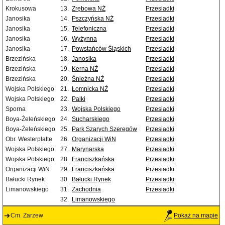
Krokusowa
13.
Zrębowa NŻ
Przesiadki
Janosika
14.
Pszczyńska NŻ
Przesiadki
Janosika
15.
Telefoniczna
Przesiadki
Janosika
16.
Wyżynna
Przesiadki
Janosika
17.
Powstańców Śląskich
Przesiadki
Brzezińska
18.
Janosika
Przesiadki
Brzezińska
19.
Kerna NŻ
Przesiadki
Brzezińska
20.
Śnieżna NŻ
Przesiadki
Wojska Polskiego
21.
Łomnicka NŻ
Przesiadki
Wojska Polskiego
22.
Palki
Przesiadki
Sporna
23.
Wojska Polskiego
Przesiadki
Boya-Żeleńskiego
24.
Sucharskiego
Przesiadki
Boya-Żeleńskiego
25.
Park Szarych Szeregów
Przesiadki
Obr. Westerplatte
26.
Organizacji WiN
Przesiadki
Wojska Polskiego
27.
Marynarska
Przesiadki
Wojska Polskiego
28.
Franciszkańska
Przesiadki
Organizacji WiN
29.
Franciszkańska
Przesiadki
Bałucki Rynek
30.
Bałucki Rynek
Przesiadki
Limanowskiego
31.
Zachodnia
Przesiadki
32.
Limanowskiego
Cm. Zarzew
Pokaż na mapie