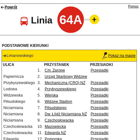
Pomoc
Powrót
64A
Linia
PODSTAWOWE KIERUNKI
Limanowskiego
Pokaż na mapie
ULICA
PRZYSTANEK
PRZESIADKI
1.
Cm. Zarzew
Przesiadki
Papiernicza
2.
Urząd Skarbowy Widzew
Przybyszewskiego
3.
Mechaniczna (CRO) NŻ
Przesiadki
Lodowa
4.
Przybyszewskiego
Przesiadki
Widzewska
5.
Wiejska
Przesiadki
Piłsudskiego
6.
Widzew Stadion
Przesiadki
Niciarniana
7.
Piłsudskiego
Przesiadki
Niciarniana
8.
Dw. Łódź Niciarniana NŻ
Przesiadki
Niciarniana
9.
Czechosłowacka
Przesiadki
Czechosłowacka
10.
Mazowiecka
Przesiadki
Czechosłowacka
11.
Edwarda NŻ
Przesiadki
Edwarda
12.
Pomorska
Przesiadki