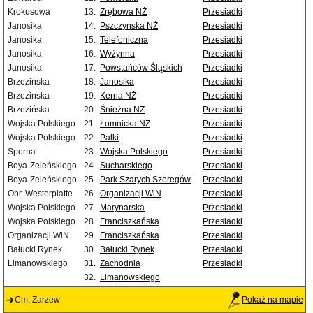
Krokusowa
13.
Zrębowa NŻ
Przesiadki
Janosika
14.
Pszczyńska NŻ
Przesiadki
Janosika
15.
Telefoniczna
Przesiadki
Janosika
16.
Wyżynna
Przesiadki
Janosika
17.
Powstańców Śląskich
Przesiadki
Brzezińska
18.
Janosika
Przesiadki
Brzezińska
19.
Kerna NŻ
Przesiadki
Brzezińska
20.
Śnieżna NŻ
Przesiadki
Wojska Polskiego
21.
Łomnicka NŻ
Przesiadki
Wojska Polskiego
22.
Palki
Przesiadki
Sporna
23.
Wojska Polskiego
Przesiadki
Boya-Żeleńskiego
24.
Sucharskiego
Przesiadki
Boya-Żeleńskiego
25.
Park Szarych Szeregów
Przesiadki
Obr. Westerplatte
26.
Organizacji WiN
Przesiadki
Wojska Polskiego
27.
Marynarska
Przesiadki
Wojska Polskiego
28.
Franciszkańska
Przesiadki
Organizacji WiN
29.
Franciszkańska
Przesiadki
Bałucki Rynek
30.
Bałucki Rynek
Przesiadki
Limanowskiego
31.
Zachodnia
Przesiadki
32.
Limanowskiego
Cm. Zarzew
Pokaż na mapie