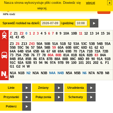
Nasza strona wykorzystuje pliki cookie. Dowiedz się
więcej
x
#
więcej.
Sprawdź rozkład na dzień:
i godzinę:
Z
Z1
Z2
0
1
2
3
4
5
6
7
8
9
10A
10B
11
12
13
14
15
16
41
43
45
Z3
Z6
Z13
Z43
50A
50B
51A
51B
52
53A
53C
53B
54B
55A
55B
55C
56
57
58A
58B
59
60A
60B
60C
60D
61
62
63
64A
64B
65A
65B
66
67
68
69A
69B
70
71A
71B
72A
72B
73
75A
75B
76
77
78
80A
80B
81A
81B
82A
82B
83
84A
84B
85A
85B
86
87A
87B
88A
88B
88C
88D
89
90
91A
91B
91C
92A
92B
93
94
96
97A
97B
99
100
101
201
202
6.
F1
G1
G2
H
W
N1A
N1B
N2
N3A
N3B
N4A
N4B
N5A
N5B
N6
N7A
N7B
N8
N9
Linie
Zmiany
Utrudnienia
Przystanki
Połączenia
Schematy
Pobierz