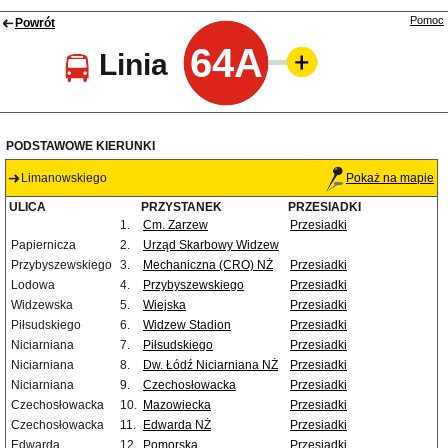
Pomoc
Powrót
64A
Linia
PODSTAWOWE KIERUNKI
Limanowskiego
Pokaż na mapie
ULICA
PRZYSTANEK
PRZESIADKI
1.
Cm. Zarzew
Przesiadki
Papiernicza
2.
Urząd Skarbowy Widzew
Przybyszewskiego
3.
Mechaniczna (CRO) NŻ
Przesiadki
Lodowa
4.
Przybyszewskiego
Przesiadki
Widzewska
5.
Wiejska
Przesiadki
Piłsudskiego
6.
Widzew Stadion
Przesiadki
Niciarniana
7.
Piłsudskiego
Przesiadki
Niciarniana
8.
Dw. Łódź Niciarniana NŻ
Przesiadki
Niciarniana
9.
Czechosłowacka
Przesiadki
Czechosłowacka
10.
Mazowiecka
Przesiadki
Czechosłowacka
11.
Edwarda NŻ
Przesiadki
Edwarda
12.
Pomorska
Przesiadki