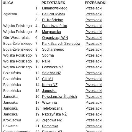
ULICA
PRZYSTANEK
PRZESIADKI
1.
Limanowskiego
Przesiadki
Zgierska
2.
Bałucki Rynek
Przesiadki
3.
Pl. Kościelny
Przesiadki
Wojska Polskiego
4.
Franciszkańska
Przesiadki
Wojska Polskiego
5.
Marynarska
Przesiadki
Obr. Westerplatte
6.
Organizacji WiN
Przesiadki
Boya-Żeleńskiego
7.
Park Szarych Szeregów
Przesiadki
Boya-Żeleńskiego
8.
Sucharskiego
Przesiadki
Wojska Polskiego
9.
Sporna
Przesiadki
Wojska Polskiego
10.
Palki
Przesiadki
Wojska Polskiego
11.
Łomnicka NŻ
Przesiadki
Brzezińska
12.
Śnieżna NŻ
Przesiadki
Brzezińska
13.
CH M1
Przesiadki
Brzezińska
14.
Kerna NŻ
Przesiadki
Brzezińska
15.
Janosika
Przesiadki
Janosika
16.
Powstańców Śląskich
Przesiadki
Janosika
17.
Wyżynna
Przesiadki
Janosika
18.
Telefoniczna
Przesiadki
Janosika
19.
Pszczyńska NŻ
Przesiadki
Krokusowa
20.
Zrębowa NŻ
Przesiadki
Edwarda
21.
Pomorska
Przesiadki