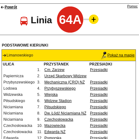
Pomoc
Powrót
64A
Linia
PODSTAWOWE KIERUNKI
Limanowskiego
Pokaż na mapie
ULICA
PRZYSTANEK
PRZESIADKI
1.
Cm. Zarzew
Przesiadki
Papiernicza
2.
Urząd Skarbowy Widzew
Przybyszewskiego
3.
Mechaniczna (CRO) NŻ
Przesiadki
Lodowa
4.
Przybyszewskiego
Przesiadki
Widzewska
5.
Wiejska
Przesiadki
Piłsudskiego
6.
Widzew Stadion
Przesiadki
Niciarniana
7.
Piłsudskiego
Przesiadki
Niciarniana
8.
Dw. Łódź Niciarniana NŻ
Przesiadki
Niciarniana
9.
Czechosłowacka
Przesiadki
Czechosłowacka
10.
Mazowiecka
Przesiadki
Czechosłowacka
11.
Edwarda NŻ
Przesiadki
Edwarda
12.
Pomorska
Przesiadki