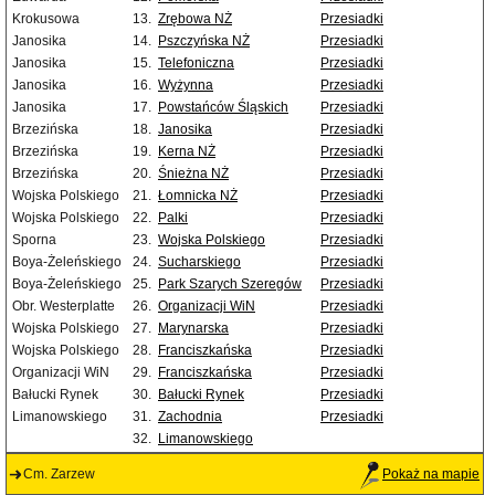
Krokusowa
13.
Zrębowa NŻ
Przesiadki
Janosika
14.
Pszczyńska NŻ
Przesiadki
Janosika
15.
Telefoniczna
Przesiadki
Janosika
16.
Wyżynna
Przesiadki
Janosika
17.
Powstańców Śląskich
Przesiadki
Brzezińska
18.
Janosika
Przesiadki
Brzezińska
19.
Kerna NŻ
Przesiadki
Brzezińska
20.
Śnieżna NŻ
Przesiadki
Wojska Polskiego
21.
Łomnicka NŻ
Przesiadki
Wojska Polskiego
22.
Palki
Przesiadki
Sporna
23.
Wojska Polskiego
Przesiadki
Boya-Żeleńskiego
24.
Sucharskiego
Przesiadki
Boya-Żeleńskiego
25.
Park Szarych Szeregów
Przesiadki
Obr. Westerplatte
26.
Organizacji WiN
Przesiadki
Wojska Polskiego
27.
Marynarska
Przesiadki
Wojska Polskiego
28.
Franciszkańska
Przesiadki
Organizacji WiN
29.
Franciszkańska
Przesiadki
Bałucki Rynek
30.
Bałucki Rynek
Przesiadki
Limanowskiego
31.
Zachodnia
Przesiadki
32.
Limanowskiego
Cm. Zarzew
Pokaż na mapie