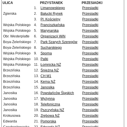
ULICA
PRZYSTANEK
PRZESIADKI
1.
Limanowskiego
Przesiadki
Zgierska
2.
Bałucki Rynek
Przesiadki
3.
Pl. Kościelny
Przesiadki
Wojska Polskiego
4.
Franciszkańska
Przesiadki
Wojska Polskiego
5.
Marynarska
Przesiadki
Obr. Westerplatte
6.
Organizacji WiN
Przesiadki
Boya-Żeleńskiego
7.
Park Szarych Szeregów
Przesiadki
Boya-Żeleńskiego
8.
Sucharskiego
Przesiadki
Wojska Polskiego
9.
Sporna
Przesiadki
Wojska Polskiego
10.
Palki
Przesiadki
Wojska Polskiego
11.
Łomnicka NŻ
Przesiadki
Brzezińska
12.
Śnieżna NŻ
Przesiadki
Brzezińska
13.
CH M1
Przesiadki
Brzezińska
14.
Kerna NŻ
Przesiadki
Brzezińska
15.
Janosika
Przesiadki
Janosika
16.
Powstańców Śląskich
Przesiadki
Janosika
17.
Wyżynna
Przesiadki
Janosika
18.
Telefoniczna
Przesiadki
Janosika
19.
Pszczyńska NŻ
Przesiadki
Krokusowa
20.
Zrębowa NŻ
Przesiadki
Edwarda
21.
Pomorska
Przesiadki