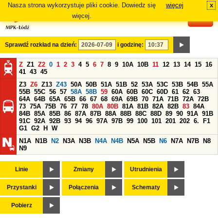
Nasza strona wykorzystuje pliki cookie. Dowiedz się
więcej
x
#
więcej.
Sprawdź rozkład na dzień:
i godzinę:
Z
Z1
Z2
0
1
2
3
4
5
6
7
8
9
10A
10B
11
12
13
14
15
16
41
43
45
Z3
Z6
Z13
Z43
50A
50B
51A
51B
52
53A
53C
53B
54B
55A
55B
55C
56
57
58A
58B
59
60A
60B
60C
60D
61
62
63
64A
64B
65A
65B
66
67
68
69A
69B
70
71A
71B
72A
72B
73
75A
75B
76
77
78
80A
80B
81A
81B
82A
82B
83
84A
84B
85A
85B
86
87A
87B
88A
88B
88C
88D
89
90
91A
91B
91C
92A
92B
93
94
96
97A
97B
99
100
101
201
202
6.
F1
G1
G2
H
W
N1A
N1B
N2
N3A
N3B
N4A
N4B
N5A
N5B
N6
N7A
N7B
N8
N9
Linie
Zmiany
Utrudnienia
Przystanki
Połączenia
Schematy
Pobierz