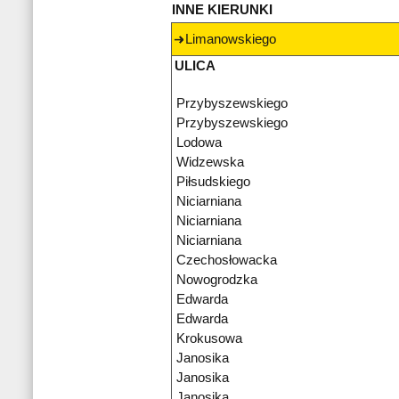
INNE KIERUNKI
Limanowskiego
ULICA
Przybyszewskiego
Przybyszewskiego
Lodowa
Widzewska
Piłsudskiego
Niciarniana
Niciarniana
Niciarniana
Czechosłowacka
Nowogrodzka
Edwarda
Edwarda
Krokusowa
Janosika
Janosika
Janosika