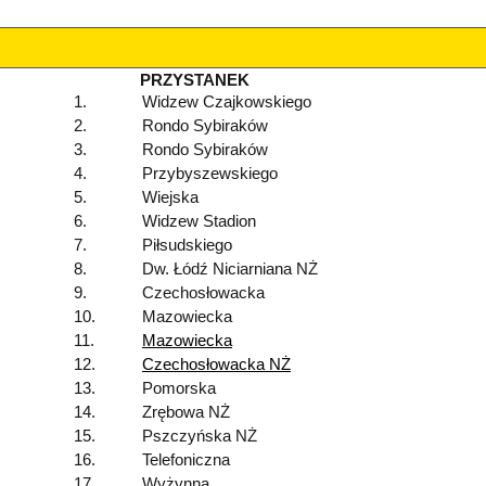
PRZYSTANEK
1.
Widzew Czajkowskiego
2.
Rondo Sybiraków
3.
Rondo Sybiraków
4.
Przybyszewskiego
5.
Wiejska
6.
Widzew Stadion
7.
Piłsudskiego
8.
Dw. Łódź Niciarniana NŻ
9.
Czechosłowacka
10.
Mazowiecka
11.
Mazowiecka
12.
Czechosłowacka NŻ
13.
Pomorska
14.
Zrębowa NŻ
15.
Pszczyńska NŻ
16.
Telefoniczna
17.
Wyżynna