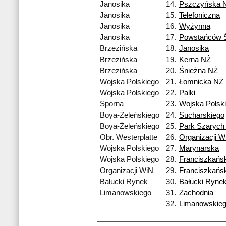
Janosika
14.
Pszczyńska 
Janosika
15.
Telefoniczna
Janosika
16.
Wyżynna
Janosika
17.
Powstańców Ś
Brzezińska
18.
Janosika
Brzezińska
19.
Kerna NŻ
Brzezińska
20.
Śnieżna NŻ
Wojska Polskiego
21.
Łomnicka NŻ
Wojska Polskiego
22.
Palki
Sporna
23.
Wojska Polsk
Boya-Żeleńskiego
24.
Sucharskiego
Boya-Żeleńskiego
25.
Park Szarych
Obr. Westerplatte
26.
Organizacji W
Wojska Polskiego
27.
Marynarska
Wojska Polskiego
28.
Franciszkańs
Organizacji WiN
29.
Franciszkańs
Bałucki Rynek
30.
Bałucki Ryne
Limanowskiego
31.
Zachodnia
32.
Limanowskie