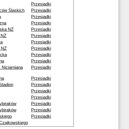
Przesiadki
ców Śląskich
Przesiadki
a
Przesiadki
czna
Przesiadki
ska NŻ
Przesiadki
 NŻ
Przesiadki
ka
Przesiadki
 NŻ
Przesiadki
cka
Przesiadki
ana
Przesiadki
 Niciarniana
Przesiadki
ana
Przesiadki
Stadion
Przesiadki
Przesiadki
Przesiadki
ybiraków
Przesiadki
ybiraków
Przesiadki
skiego
Przesiadki
Czajkowskiego