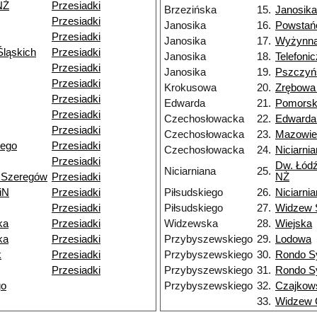
NŻ
Przesiadki
Brzezińska
15.
Janosika
Przesiadki
Janosika
16.
Powstań
Przesiadki
Janosika
17.
Wyżynn
ląskich
Przesiadki
Janosika
18.
Telefoni
Przesiadki
Janosika
19.
Pszczyń
Przesiadki
Krokusowa
20.
Zrębowa
Przesiadki
Edwarda
21.
Pomors
Przesiadki
Czechosłowacka
22.
Edwarda
Przesiadki
Czechosłowacka
23.
Mazowie
iego
Przesiadki
Czechosłowacka
24.
Niciarni
Przesiadki
Dw. Łódź
Niciarniana
25.
 Szeregów
Przesiadki
NŻ
iN
Przesiadki
Piłsudskiego
26.
Niciarni
Przesiadki
Piłsudskiego
27.
Widzew 
ka
Przesiadki
Widzewska
28.
Wiejska
ka
Przesiadki
Przybyszewskiego
29.
Lodowa
k
Przesiadki
Przybyszewskiego
30.
Rondo S
Przesiadki
Przybyszewskiego
31.
Rondo S
go
Przybyszewskiego
32.
Czajkow
33.
Widzew 