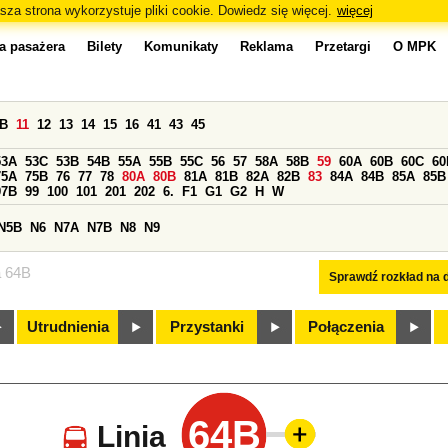
sza strona wykorzystuje pliki cookie. Dowiedz się więcej.
więcej
a pasażera
Bilety
Komunikaty
Reklama
Przetargi
O MPK
0B
11
12
13
14
15
16
41
43
45
53A
53C
53B
54B
55A
55B
55C
56
57
58A
58B
59
60A
60B
60C
60
75A
75B
76
77
78
80A
80B
81A
81B
82A
82B
83
84A
84B
85A
85B
97B
99
100
101
201
202
6.
F1
G1
G2
H
W
N5B
N6
N7A
N7B
N8
N9
a 64B
Sprawdź rozkład na d
Utrudnienia
Przystanki
Połączenia
64B
Linia