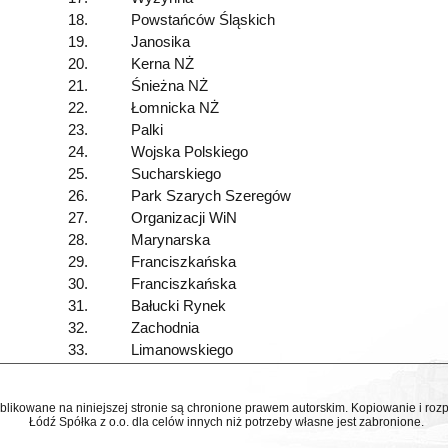
18.
Powstańców Śląskich
19.
Janosika
20.
Kerna NŻ
21.
Śnieżna NŻ
22.
Łomnicka NŻ
23.
Palki
24.
Wojska Polskiego
25.
Sucharskiego
26.
Park Szarych Szeregów
27.
Organizacji WiN
28.
Marynarska
29.
Franciszkańska
30.
Franciszkańska
31.
Bałucki Rynek
32.
Zachodnia
33.
Limanowskiego
ublikowane na niniejszej stronie są chronione prawem autorskim. Kopiowanie i r
Łódź Spółka z o.o. dla celów innych niż potrzeby własne jest zabronione.