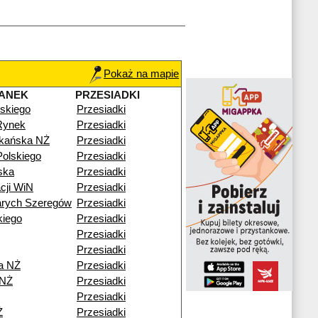
Pokaż na mapie
ANEK
PRZESIADKI
skiego
Przesiadki
Rynek
Przesiadki
zkańska NŻ
Przesiadki
olskiego
Przesiadki
ska
Przesiadki
cji WiN
Przesiadki
arych Szeregów
Przesiadki
kiego
Przesiadki
Przesiadki
Przesiadki
a NŻ
Przesiadki
 NŻ
Przesiadki
Przesiadki
Ż
Przesiadki