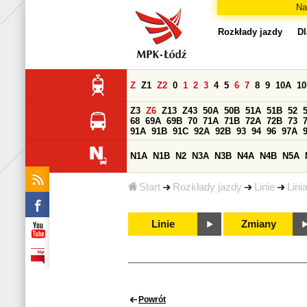
Na
Rozkłady jazdy
Dl
Z
Z1
Z2
0
1
2
3
4
5
6
7
8
9
10A
1
Z3
Z6
Z13
Z43
50A
50B
51A
51B
52
68
69A
69B
70
71A
71B
72A
72B
73
91A
91B
91C
92A
92B
93
94
96
97A
N1A
N1B
N2
N3A
N3B
N4A
N4B
N5A
Start
Rozkłady jazdy
Linie
Lini
Linie
Zmiany
Powrót