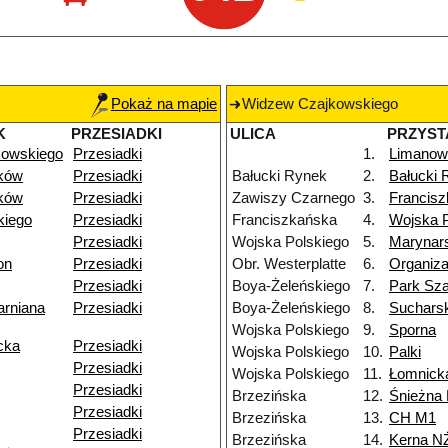
Pokaż na mapie
Widzew Czajkowskiego
K
PRZESIADKI
ULICA
PRZYST
kowskiego
Przesiadki
1.
Limanow
ków
Przesiadki
Bałucki Rynek
2.
Bałucki 
ków
Przesiadki
Zawiszy Czarnego
3.
Francis
kiego
Przesiadki
Franciszkańska
4.
Wojska P
Przesiadki
Wojska Polskiego
5.
Marynar
on
Przesiadki
Obr. Westerplatte
6.
Organiza
Przesiadki
Boya-Żeleńskiego
7.
Park Sz
arniana
Przesiadki
Boya-Żeleńskiego
8.
Suchars
Wojska Polskiego
9.
Sporna
cka
Przesiadki
Wojska Polskiego
10.
Palki
Przesiadki
Wojska Polskiego
11.
Łomnick
Przesiadki
Brzezińska
12.
Śnieżna
Przesiadki
Brzezińska
13.
CH M1
Przesiadki
Brzezińska
14.
Kerna N