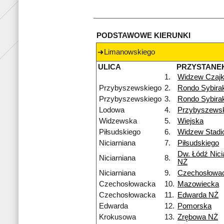
PODSTAWOWE KIERUNKI
Limanowskiego
ULICA
PRZYSTANE
1.
Widzew Czaj
Przybyszewskiego
2.
Rondo Sybira
Przybyszewskiego
3.
Rondo Sybira
Lodowa
4.
Przybyszews
Widzewska
5.
Wiejska
Piłsudskiego
6.
Widzew Stadi
Niciarniana
7.
Piłsudskiego
Dw. Łódź Nici
Niciarniana
8.
NŻ
Niciarniana
9.
Czechosłowa
Czechosłowacka
10.
Mazowiecka
Czechosłowacka
11.
Edwarda NŻ
Edwarda
12.
Pomorska
Krokusowa
13.
Zrębowa NŻ