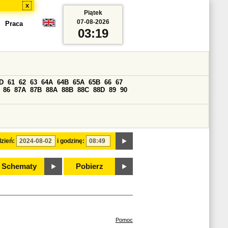
x
Piątek
07-08-2026
Praca
03:19
D
61
62
63
64A
64B
65A
65B
66
67
86
87A
87B
88A
88B
88C
88D
89
90
zień:
i godzinę:
Schematy
Pobierz
Pomoc