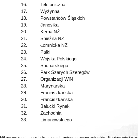
16.
Telefoniczna
17.
Wyżynna
18.
Powstańców Śląskich
19.
Janosika
20.
Kerna NŻ
21.
Śnieżna NŻ
22.
Łomnicka NŻ
23.
Palki
24.
Wojska Polskiego
25.
Sucharskiego
26.
Park Szarych Szeregów
27.
Organizacji WiN
28.
Marynarska
29.
Franciszkańska
30.
Franciszkańska
31.
Bałucki Rynek
32.
Zachodnia
33.
Limanowskiego
ublikowane na niniejszej stronie są chronione prawem autorskim. Kopiowanie i r