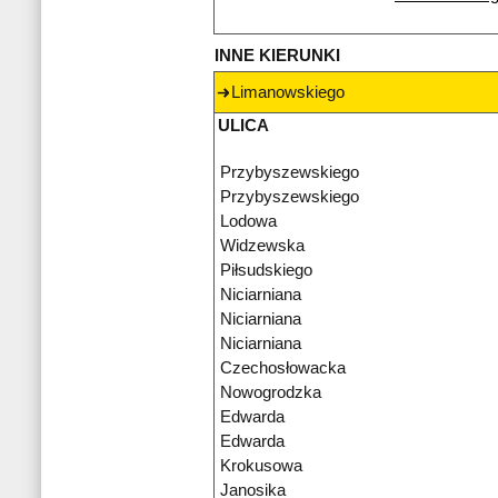
INNE KIERUNKI
Limanowskiego
ULICA
Przybyszewskiego
Przybyszewskiego
Lodowa
Widzewska
Piłsudskiego
Niciarniana
Niciarniana
Niciarniana
Czechosłowacka
Nowogrodzka
Edwarda
Edwarda
Krokusowa
Janosika