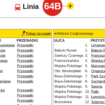
64B
Linia
Pokaż na mapie
Widzew Czajkowskiego
K
PRZESIADKI
ULICA
PRZYST
kowskiego
Przesiadki
1.
Limanow
ków
Przesiadki
Bałucki Rynek
2.
Bałucki 
ków
Przesiadki
Zawiszy Czarnego
3.
Francis
kiego
Przesiadki
Franciszkańska
4.
Wojska P
Przesiadki
Wojska Polskiego
5.
Marynar
on
Przesiadki
Obr. Westerplatte
6.
Organiza
Przesiadki
Boya-Żeleńskiego
7.
Park Sz
arniana
Przesiadki
Boya-Żeleńskiego
8.
Suchars
Wojska Polskiego
9.
Sporna
cka
Przesiadki
Wojska Polskiego
10.
Palki
Przesiadki
Wojska Polskiego
11.
Łomnick
Przesiadki
Brzezińska
12.
Śnieżna