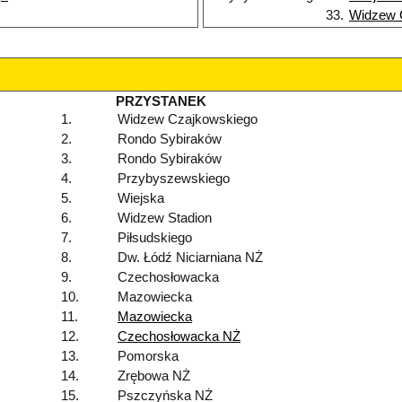
33.
Widzew 
PRZYSTANEK
1.
Widzew Czajkowskiego
2.
Rondo Sybiraków
3.
Rondo Sybiraków
4.
Przybyszewskiego
5.
Wiejska
6.
Widzew Stadion
7.
Piłsudskiego
8.
Dw. Łódź Niciarniana NŻ
9.
Czechosłowacka
10.
Mazowiecka
11.
Mazowiecka
12.
Czechosłowacka NŻ
13.
Pomorska
14.
Zrębowa NŻ
15.
Pszczyńska NŻ