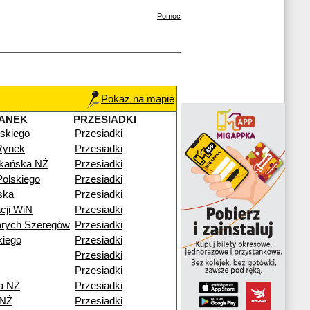
Pomoc
Pokaż na mapie
ANEK
PRZESIADKI
skiego
Przesiadki
Rynek
Przesiadki
zkańska NŻ
Przesiadki
olskiego
Przesiadki
ska
Przesiadki
cji WiN
Przesiadki
arych Szeregów
Przesiadki
kiego
Przesiadki
Przesiadki
Przesiadki
a NŻ
Przesiadki
 NŻ
Przesiadki