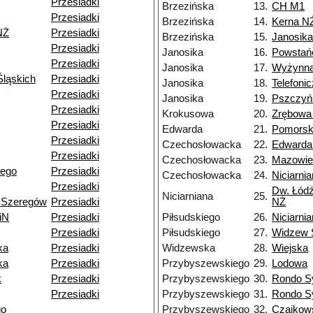
Przesiadki
Brzezińska
13.
CH M1
Przesiadki
Brzezińska
14.
Kerna N
NŻ
Przesiadki
Brzezińska
15.
Janosika
Przesiadki
Janosika
16.
Powstań
Przesiadki
Janosika
17.
Wyżynn
ląskich
Przesiadki
Janosika
18.
Telefoni
Przesiadki
Janosika
19.
Pszczyń
Przesiadki
Krokusowa
20.
Zrębowa
Przesiadki
Edwarda
21.
Pomors
Przesiadki
Czechosłowacka
22.
Edwarda
Przesiadki
Czechosłowacka
23.
Mazowie
iego
Przesiadki
Czechosłowacka
24.
Niciarni
Przesiadki
Dw. Łódź
Niciarniana
25.
 Szeregów
Przesiadki
NŻ
iN
Przesiadki
Piłsudskiego
26.
Niciarni
Przesiadki
Piłsudskiego
27.
Widzew 
ka
Przesiadki
Widzewska
28.
Wiejska
ka
Przesiadki
Przybyszewskiego
29.
Lodowa
k
Przesiadki
Przybyszewskiego
30.
Rondo S
Przesiadki
Przybyszewskiego
31.
Rondo S
go
Przybyszewskiego
32.
Czajkow