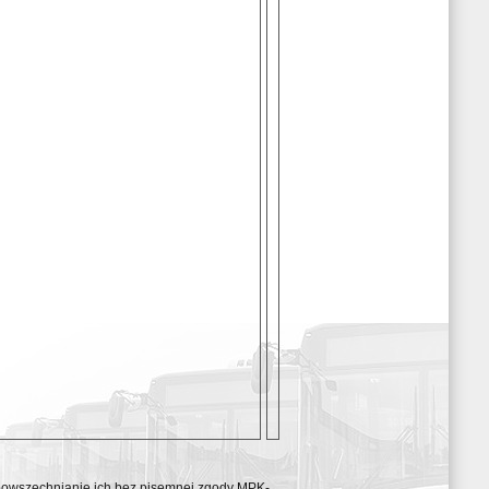
ozpowszechnianie ich bez pisemnej zgody MPK-