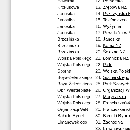
Edwarda
12.
Pomorska
Krokusowa
13.
Zrębowa NŻ
Janosika
14.
Pszczyńska 
Janosika
15.
Telefoniczna
Janosika
16.
Wyżynna
Janosika
17.
Powstańców Ś
Brzezińska
18.
Janosika
Brzezińska
19.
Kerna NŻ
Brzezińska
20.
Śnieżna NŻ
Wojska Polskiego
21.
Łomnicka NŻ
Wojska Polskiego
22.
Palki
Sporna
23.
Wojska Polsk
Boya-Żeleńskiego
24.
Sucharskiego
Boya-Żeleńskiego
25.
Park Szarych
Obr. Westerplatte
26.
Organizacji W
Wojska Polskiego
27.
Marynarska
Wojska Polskiego
28.
Franciszkańs
Organizacji WiN
29.
Franciszkańs
Bałucki Rynek
30.
Bałucki Ryne
Limanowskiego
31.
Zachodnia
32.
Limanowskie