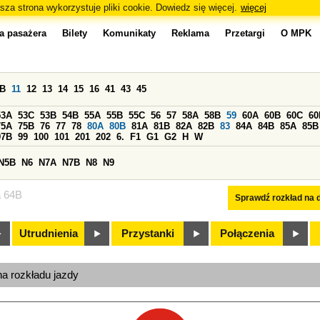
sza strona wykorzystuje pliki cookie. Dowiedz się więcej.
więcej
a pasażera
Bilety
Komunikaty
Reklama
Przetargi
O MPK
0B
11
12
13
14
15
16
41
43
45
53A
53C
53B
54B
55A
55B
55C
56
57
58A
58B
59
60A
60B
60C
60
75A
75B
76
77
78
80A
80B
81A
81B
82A
82B
83
84A
84B
85A
85B
97B
99
100
101
201
202
6.
F1
G1
G2
H
W
N5B
N6
N7A
N7B
N8
N9
a 64B
Sprawdź rozkład na d
Utrudnienia
Przystanki
Połączenia
na rozkładu jazdy