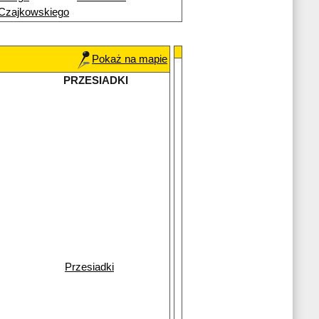
Czajkowskiego
Pokaż na mapie
PRZESIADKI
Przesiadki