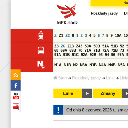
Na
Rozkłady jazdy
Dl
Z
Z1
Z2
0
1
2
3
4
5
6
7
8
9
10A
1
Z3
Z6
Z13
Z43
50A
50B
51A
51B
52
68
69A
69B
70
71A
71B
72A
72B
73
91A
91B
91C
92A
92B
93
94
96
97A
N1A
N1B
N2
N3A
N3B
N4A
N4B
N5A
Start
Rozkłady jazdy
Linie
Lini
Linie
Zmiany
Od dnia 8 czerwca 2026 r., zmia