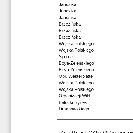
Janosika
Janosika
Janosika
Brzezińska
Brzezińska
Brzezińska
Wojska Polskiego
Wojska Polskiego
Sporna
Boya-Żeleńskiego
Boya-Żeleńskiego
Obr. Westerplatte
Wojska Polskiego
Wojska Polskiego
Organizacji WiN
Bałucki Rynek
Limanowskiego
Wszystkie treści MPK-Łódź Spółka z o.o. op