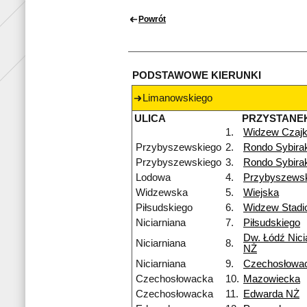
Powrót
PODSTAWOWE KIERUNKI
Limanowskiego
ULICA
PRZYSTANE
1.
Widzew Czaj
Przybyszewskiego
2.
Rondo Sybira
Przybyszewskiego
3.
Rondo Sybira
Lodowa
4.
Przybyszews
Widzewska
5.
Wiejska
Piłsudskiego
6.
Widzew Stadi
Niciarniana
7.
Piłsudskiego
Dw. Łódź Nici
Niciarniana
8.
NŻ
Niciarniana
9.
Czechosłowa
Czechosłowacka
10.
Mazowiecka
Czechosłowacka
11.
Edwarda NŻ