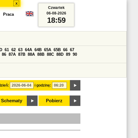
x
Czwartek
06-08-2026
Praca
18:59
D
61
62
63
64A
64B
65A
65B
66
67
86
87A
87B
88A
88B
88C
88D
89
90
zień:
i godzinę:
Schematy
Pobierz