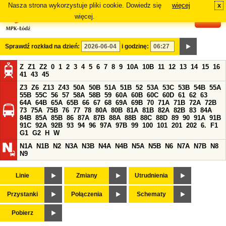
Nasza strona wykorzystuje pliki cookie. Dowiedz się
więcej
x
#
więcej.
Sprawdź rozkład na dzień:
i godzinę:
Z
Z1
Z2
0
1
2
3
4
5
6
7
8
9
10A
10B
11
12
13
14
15
16
41
43
45
Z3
Z6
Z13
Z43
50A
50B
51A
51B
52
53A
53C
53B
54B
55A
55B
55C
56
57
58A
58B
59
60A
60B
60C
60D
61
62
63
64A
64B
65A
65B
66
67
68
69A
69B
70
71A
71B
72A
72B
73
75A
75B
76
77
78
80A
80B
81A
81B
82A
82B
83
84A
84B
85A
85B
86
87A
87B
88A
88B
88C
88D
89
90
91A
91B
91C
92A
92B
93
94
96
97A
97B
99
100
101
201
202
6.
F1
G1
G2
H
W
N1A
N1B
N2
N3A
N3B
N4A
N4B
N5A
N5B
N6
N7A
N7B
N8
N9
Linie
Zmiany
Utrudnienia
Przystanki
Połączenia
Schematy
Pobierz