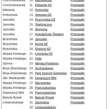
Czechosłowacka
10.
Mazowiecka
Przesiadki
Czechosłowacka
11.
Edwarda NŻ
Przesiadki
Edwarda
12.
Pomorska
Przesiadki
Krokusowa
13.
Zrębowa NŻ
Przesiadki
Janosika
14.
Pszczyńska NŻ
Przesiadki
Janosika
15.
Telefoniczna
Przesiadki
Janosika
16.
Wyżynna
Przesiadki
Janosika
17.
Powstańców Śląskich
Przesiadki
Brzezińska
18.
Janosika
Przesiadki
Brzezińska
19.
Kerna NŻ
Przesiadki
Brzezińska
20.
Śnieżna NŻ
Przesiadki
Wojska Polskiego
21.
Łomnicka NŻ
Przesiadki
Wojska Polskiego
22.
Palki
Przesiadki
Sporna
23.
Wojska Polskiego
Przesiadki
Boya-Żeleńskiego
24.
Sucharskiego
Przesiadki
Boya-Żeleńskiego
25.
Park Szarych Szeregów
Przesiadki
Obr. Westerplatte
26.
Organizacji WiN
Przesiadki
Wojska Polskiego
27.
Marynarska
Przesiadki
Wojska Polskiego
28.
Franciszkańska
Przesiadki
Organizacji WiN
29.
Franciszkańska
Przesiadki
Bałucki Rynek
30.
Bałucki Rynek
Przesiadki
Limanowskiego
31.
Zachodnia
Przesiadki
32.
Limanowskiego