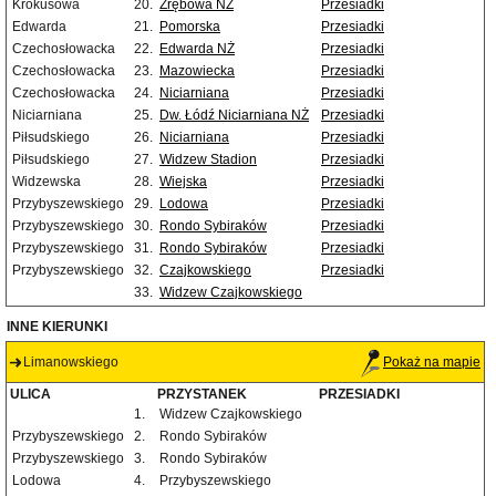
Krokusowa
20.
Zrębowa NŻ
Przesiadki
Edwarda
21.
Pomorska
Przesiadki
Czechosłowacka
22.
Edwarda NŻ
Przesiadki
Czechosłowacka
23.
Mazowiecka
Przesiadki
Czechosłowacka
24.
Niciarniana
Przesiadki
Niciarniana
25.
Dw. Łódź Niciarniana NŻ
Przesiadki
Piłsudskiego
26.
Niciarniana
Przesiadki
Piłsudskiego
27.
Widzew Stadion
Przesiadki
Widzewska
28.
Wiejska
Przesiadki
Przybyszewskiego
29.
Lodowa
Przesiadki
Przybyszewskiego
30.
Rondo Sybiraków
Przesiadki
Przybyszewskiego
31.
Rondo Sybiraków
Przesiadki
Przybyszewskiego
32.
Czajkowskiego
Przesiadki
33.
Widzew Czajkowskiego
INNE KIERUNKI
Limanowskiego
Pokaż na mapie
ULICA
PRZYSTANEK
PRZESIADKI
1.
Widzew Czajkowskiego
Przybyszewskiego
2.
Rondo Sybiraków
Przybyszewskiego
3.
Rondo Sybiraków
Lodowa
4.
Przybyszewskiego