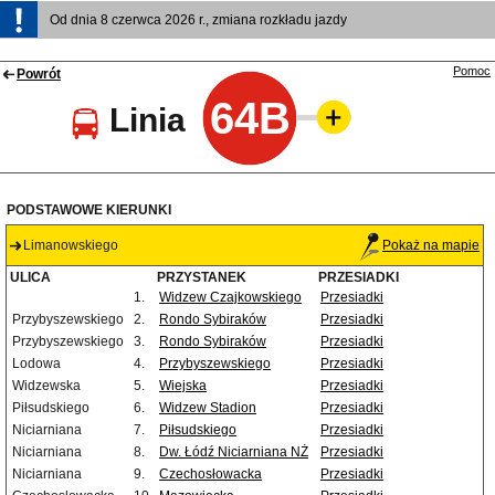
Od dnia 8 czerwca 2026 r., zmiana rozkładu jazdy
Pomoc
Powrót
64B
Linia
PODSTAWOWE KIERUNKI
Limanowskiego
Pokaż na mapie
ULICA
PRZYSTANEK
PRZESIADKI
1.
Widzew Czajkowskiego
Przesiadki
Przybyszewskiego
2.
Rondo Sybiraków
Przesiadki
Przybyszewskiego
3.
Rondo Sybiraków
Przesiadki
Lodowa
4.
Przybyszewskiego
Przesiadki
Widzewska
5.
Wiejska
Przesiadki
Piłsudskiego
6.
Widzew Stadion
Przesiadki
Niciarniana
7.
Piłsudskiego
Przesiadki
Niciarniana
8.
Dw. Łódź Niciarniana NŻ
Przesiadki
Niciarniana
9.
Czechosłowacka
Przesiadki