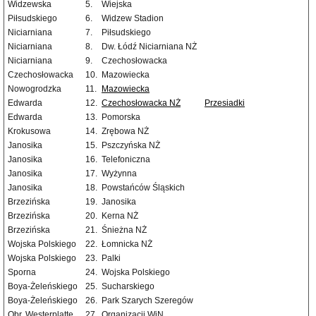
Widzewska
5.
Wiejska
Piłsudskiego
6.
Widzew Stadion
Niciarniana
7.
Piłsudskiego
Niciarniana
8.
Dw. Łódź Niciarniana NŻ
Niciarniana
9.
Czechosłowacka
Czechosłowacka
10.
Mazowiecka
Nowogrodzka
11.
Mazowiecka
Edwarda
12.
Czechosłowacka NŻ
Przesiadki
Edwarda
13.
Pomorska
Krokusowa
14.
Zrębowa NŻ
Janosika
15.
Pszczyńska NŻ
Janosika
16.
Telefoniczna
Janosika
17.
Wyżynna
Janosika
18.
Powstańców Śląskich
Brzezińska
19.
Janosika
Brzezińska
20.
Kerna NŻ
Brzezińska
21.
Śnieżna NŻ
Wojska Polskiego
22.
Łomnicka NŻ
Wojska Polskiego
23.
Palki
Sporna
24.
Wojska Polskiego
Boya-Żeleńskiego
25.
Sucharskiego
Boya-Żeleńskiego
26.
Park Szarych Szeregów
Obr. Westerplatte
27.
Organizacji WiN