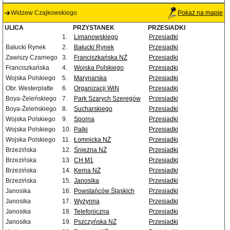
Widzew Czajkowskiego
Pokaż na mapie
ULICA
PRZYSTANEK
PRZESIADKI
1.
Limanowskiego
Przesiadki
Bałucki Rynek
2.
Bałucki Rynek
Przesiadki
Zawiszy Czarnego
3.
Franciszkańska NŻ
Przesiadki
Franciszkańska
4.
Wojska Polskiego
Przesiadki
Wojska Polskiego
5.
Marynarska
Przesiadki
Obr. Westerplatte
6.
Organizacji WiN
Przesiadki
Boya-Żeleńskiego
7.
Park Szarych Szeregów
Przesiadki
Boya-Żeleńskiego
8.
Sucharskiego
Przesiadki
Wojska Polskiego
9.
Sporna
Przesiadki
Wojska Polskiego
10.
Palki
Przesiadki
Wojska Polskiego
11.
Łomnicka NŻ
Przesiadki
Brzezińska
12.
Śnieżna NŻ
Przesiadki
Brzezińska
13.
CH M1
Przesiadki
Brzezińska
14.
Kerna NŻ
Przesiadki
Brzezińska
15.
Janosika
Przesiadki
Janosika
16.
Powstańców Śląskich
Przesiadki
Janosika
17.
Wyżynna
Przesiadki
Janosika
18.
Telefoniczna
Przesiadki
Janosika
19.
Pszczyńska NŻ
Przesiadki