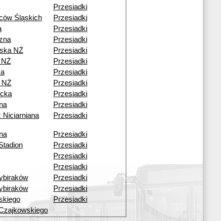
Przesiadki
ców Śląskich
Przesiadki
a
Przesiadki
czna
Przesiadki
ska NŻ
Przesiadki
 NŻ
Przesiadki
ka
Przesiadki
 NŻ
Przesiadki
cka
Przesiadki
ana
Przesiadki
 Niciarniana
Przesiadki
ana
Przesiadki
Stadion
Przesiadki
Przesiadki
Przesiadki
ybiraków
Przesiadki
ybiraków
Przesiadki
skiego
Przesiadki
Czajkowskiego