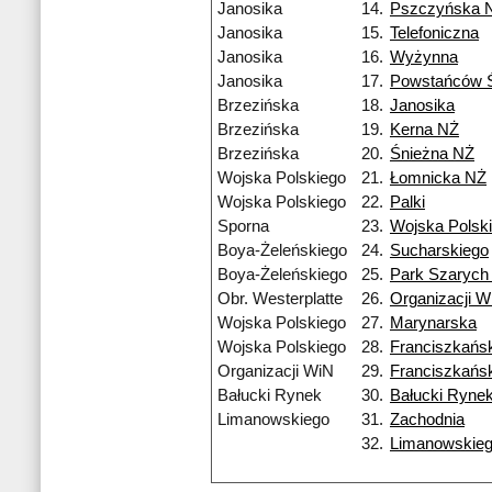
Janosika
14.
Pszczyńska 
Janosika
15.
Telefoniczna
Janosika
16.
Wyżynna
Janosika
17.
Powstańców Ś
Brzezińska
18.
Janosika
Brzezińska
19.
Kerna NŻ
Brzezińska
20.
Śnieżna NŻ
Wojska Polskiego
21.
Łomnicka NŻ
Wojska Polskiego
22.
Palki
Sporna
23.
Wojska Polsk
Boya-Żeleńskiego
24.
Sucharskiego
Boya-Żeleńskiego
25.
Park Szarych
Obr. Westerplatte
26.
Organizacji W
Wojska Polskiego
27.
Marynarska
Wojska Polskiego
28.
Franciszkańs
Organizacji WiN
29.
Franciszkańs
Bałucki Rynek
30.
Bałucki Ryne
Limanowskiego
31.
Zachodnia
32.
Limanowskie