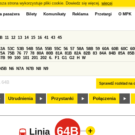
sza strona wykorzystuje pliki cookie. Dowiedz się więcej.
więcej
a pasażera
Bilety
Komunikaty
Reklama
Przetargi
O MPK
0B
11
12
13
14
15
16
41
43
45
53A
53C
53B
54B
55A
55B
55C
56
57
58A
58B
59
60A
60B
60C
60
75A
75B
76
77
78
80A
80B
81A
81B
82A
82B
83
84A
84B
85A
85B
97B
99
100
101
201
202
6.
F1
G1
G2
H
W
N5B
N6
N7A
N7B
N8
N9
a 64B
Sprawdź rozkład na d
Utrudnienia
Przystanki
Połączenia
64B
Linia