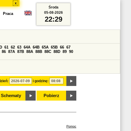
x
Środa
05-08-2026
Praca
22:29
D
61
62
63
64A
64B
65A
65B
66
67
86
87A
87B
88A
88B
88C
88D
89
90
zień:
i godzinę:
Schematy
Pobierz
Pomoc