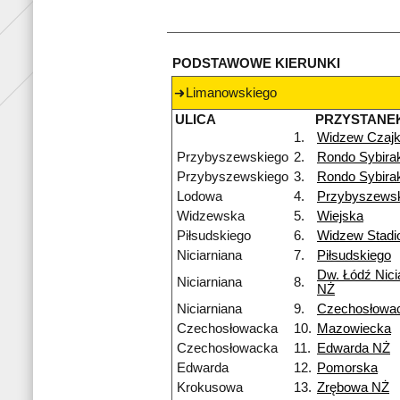
PODSTAWOWE KIERUNKI
Limanowskiego
ULICA
PRZYSTANE
1.
Widzew Czaj
Przybyszewskiego
2.
Rondo Sybira
Przybyszewskiego
3.
Rondo Sybira
Lodowa
4.
Przybyszews
Widzewska
5.
Wiejska
Piłsudskiego
6.
Widzew Stadi
Niciarniana
7.
Piłsudskiego
Dw. Łódź Nici
Niciarniana
8.
NŻ
Niciarniana
9.
Czechosłowa
Czechosłowacka
10.
Mazowiecka
Czechosłowacka
11.
Edwarda NŻ
Edwarda
12.
Pomorska
Krokusowa
13.
Zrębowa NŻ