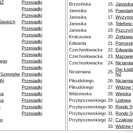
NŻ
Przesiadki
Brzezińska
15.
Janosika
Przesiadki
Janosika
16.
Powstań
Przesiadki
Janosika
17.
Wyżynn
ląskich
Przesiadki
Janosika
18.
Telefoni
Przesiadki
Janosika
19.
Pszczyń
Przesiadki
Krokusowa
20.
Zrębowa
Przesiadki
Edwarda
21.
Pomors
Przesiadki
Czechosłowacka
22.
Edwarda
Przesiadki
Czechosłowacka
23.
Mazowie
iego
Przesiadki
Czechosłowacka
24.
Niciarni
Przesiadki
Dw. Łódź
Niciarniana
25.
 Szeregów
Przesiadki
NŻ
iN
Przesiadki
Piłsudskiego
26.
Niciarni
Przesiadki
Piłsudskiego
27.
Widzew 
ka
Przesiadki
Widzewska
28.
Wiejska
ka
Przesiadki
Przybyszewskiego
29.
Lodowa
k
Przesiadki
Przybyszewskiego
30.
Rondo S
Przesiadki
Przybyszewskiego
31.
Rondo S
go
Przybyszewskiego
32.
Czajkow
33.
Widzew 