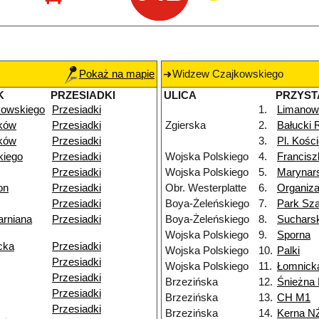
Pokaż na mapie
Widzew Czajkowskiego
K
PRZESIADKI
ULICA
PRZYST
kowskiego
Przesiadki
1.
Limanow
ków
Przesiadki
Zgierska
2.
Bałucki 
ków
Przesiadki
3.
Pl. Kości
kiego
Przesiadki
Wojska Polskiego
4.
Francis
Przesiadki
Wojska Polskiego
5.
Marynar
on
Przesiadki
Obr. Westerplatte
6.
Organiza
Przesiadki
Boya-Żeleńskiego
7.
Park Sz
arniana
Przesiadki
Boya-Żeleńskiego
8.
Suchars
Wojska Polskiego
9.
Sporna
cka
Przesiadki
Wojska Polskiego
10.
Palki
Przesiadki
Wojska Polskiego
11.
Łomnick
Przesiadki
Brzezińska
12.
Śnieżna
Przesiadki
Brzezińska
13.
CH M1
Przesiadki
Brzezińska
14.
Kerna N