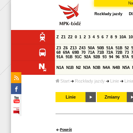
Na
Rozkłady jazdy
Dl
Z
Z1
Z2
0
1
2
3
4
5
6
7
8
9
10A
1
Z3
Z6
Z13
Z43
50A
50B
51A
51B
52
68
69A
69B
70
71A
71B
72A
72B
73
91A
91B
91C
92A
92B
93
94
96
97A
N1A
N1B
N2
N3A
N3B
N4A
N4B
N5A
Start
Rozkłady jazdy
Linie
Lini
Linie
Zmiany
Powrót