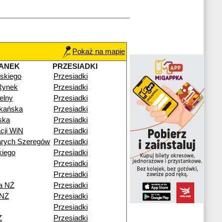
Pokaż na mapie
ANEK
PRZESIADKI
skiego
Przesiadki
Rynek
Przesiadki
elny
Przesiadki
zkańska
Przesiadki
ska
Przesiadki
cji WiN
Przesiadki
arych Szeregów
Przesiadki
kiego
Przesiadki
Przesiadki
Przesiadki
a NŻ
Przesiadki
 NŻ
Przesiadki
Przesiadki
Ż
Przesiadki