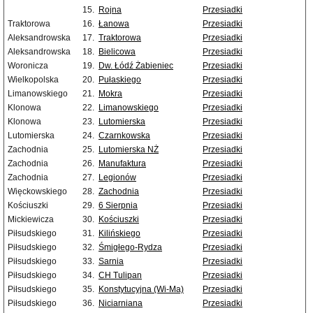
15.
Rojna
Przesiadki
Traktorowa
16.
Łanowa
Przesiadki
Aleksandrowska
17.
Traktorowa
Przesiadki
Aleksandrowska
18.
Bielicowa
Przesiadki
Woronicza
19.
Dw. Łódź Żabieniec
Przesiadki
Wielkopolska
20.
Pułaskiego
Przesiadki
Limanowskiego
21.
Mokra
Przesiadki
Klonowa
22.
Limanowskiego
Przesiadki
Klonowa
23.
Lutomierska
Przesiadki
Lutomierska
24.
Czarnkowska
Przesiadki
Zachodnia
25.
Lutomierska NŻ
Przesiadki
Zachodnia
26.
Manufaktura
Przesiadki
Zachodnia
27.
Legionów
Przesiadki
Więckowskiego
28.
Zachodnia
Przesiadki
Kościuszki
29.
6 Sierpnia
Przesiadki
Mickiewicza
30.
Kościuszki
Przesiadki
Piłsudskiego
31.
Kilińskiego
Przesiadki
Piłsudskiego
32.
Śmigłego-Rydza
Przesiadki
Piłsudskiego
33.
Sarnia
Przesiadki
Piłsudskiego
34.
CH Tulipan
Przesiadki
Piłsudskiego
35.
Konstytucyjna (Wi-Ma)
Przesiadki
Piłsudskiego
36.
Niciarniana
Przesiadki