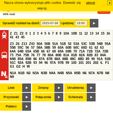
Nasza strona wykorzystuje pliki cookie. Dowiedz się
więcej
x
#
więcej.
Sprawdź rozkład na dzień:
i godzinę:
Z
Z1
Z2
0
1
2
3
4
5
6
7
8
9
10A
10B
11
12
13
14
15
16
41
43
45
Z3
Z6
Z13
Z43
50A
50B
51A
51B
52
53A
53C
53B
54B
55A
55B
55C
56
57
58A
58B
59
60A
60B
60C
60D
61
62
63
64A
64B
65A
65B
66
67
68
69A
69B
70
71A
71B
72A
72B
73
75A
75B
76
77
78
80A
80B
81A
81B
82A
82B
83
84A
84B
85A
85B
86
87A
87B
88A
88B
88C
88D
89
90
91A
91B
91C
92A
92B
93
94
96
97A
97B
99
100
101
201
202
6.
F1
G1
G2
H
W
N1A
N1B
N2
N3A
N3B
N4A
N4B
N5A
N5B
N6
N7A
N7B
N8
N9
Linie
Zmiany
Utrudnienia
Przystanki
Połączenia
Schematy
Pobierz