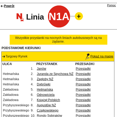
Pomoc
Powrót
N1A
Linia
Wszystkie przystanki na nocnych liniach autobusowych są na
żądanie.
PODSTAWOWE KIERUNKI
Targowy Rynek
Pokaż na mapie
ULICA
PRZYSTANEK
PRZESIADKI
1.
Janów
Przesiadki
Hetmańska
2.
Juranda ze Spychowa NŻ
Przesiadki
Hetmańska
3.
Zagłoby NŻ
Przesiadki
Hetmańska
4.
Dąbrówki
Przesiadki
Zakładowa
5.
Hetmańska
Przesiadki
Zakładowa
6.
Odnowiciela
Przesiadki
Zakładowa
7.
Książąt Polskich
Przesiadki
Przybyszewskiego
8.
Augustów NŻ
Przesiadki
Przybyszewskiego
9.
Czajkowskiego
Przesiadki
Przybyszewskiego
10.
Rondo Sybiraków
Przesiadki