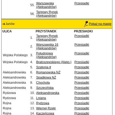
Warszawska
Przesiadki
55.
(Aleksandrów)
Targowy Rynek
56.
(Aleksandrów)
Janów
Pokaż na mapie
ULICA
PRZYSTANEK
PRZESIADKI
Targowy Rynek
Przesiadki
1.
(Aleksandrów)
Warszawska 16
Przesiadki
2.
(Aleksandrów)
Południowa
Przesiadki
Wojska Polskiego
3.
(Aleksandrów)
Wojska Polskiego
4.
Bratoszewskiego (Aleks.)
Przesiadki
5.
Szatonia #
Przesiadki
Aleksandrowska
6.
Romanowska NŻ
Przesiadki
Aleksandrowska
7.
Spadkowa NŻ
Przesiadki
Aleksandrowska
8.
Chochoła
Przesiadki
Aleksandrowska
9.
Szczecińska
Przesiadki
Rydzowa
10.
Aleksandrowska
Przesiadki
Rydzowa
11.
Lniana
Przesiadki
Rojna
12.
Rydzowa
Przesiadki
Rojna
13.
Wiernej Rzeki
Przesiadki
Rojna
14.
Kaczeńcowa
Przesiadki