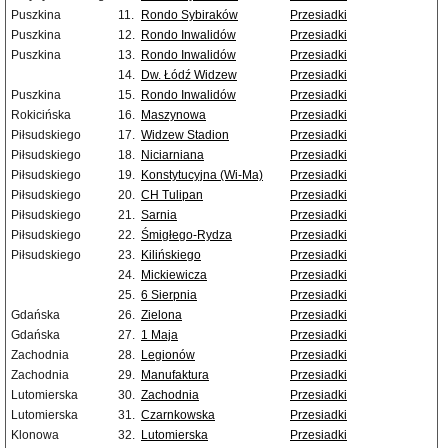
Puszkina
11.
Rondo Sybiraków
Przesiadki
Puszkina
12.
Rondo Inwalidów
Przesiadki
Puszkina
13.
Rondo Inwalidów
Przesiadki
14.
Dw. Łódź Widzew
Przesiadki
Puszkina
15.
Rondo Inwalidów
Przesiadki
Rokicińska
16.
Maszynowa
Przesiadki
Piłsudskiego
17.
Widzew Stadion
Przesiadki
Piłsudskiego
18.
Niciarniana
Przesiadki
Piłsudskiego
19.
Konstytucyjna (Wi-Ma)
Przesiadki
Piłsudskiego
20.
CH Tulipan
Przesiadki
Piłsudskiego
21.
Sarnia
Przesiadki
Piłsudskiego
22.
Śmigłego-Rydza
Przesiadki
Piłsudskiego
23.
Kilińskiego
Przesiadki
24.
Mickiewicza
Przesiadki
25.
6 Sierpnia
Przesiadki
Gdańska
26.
Zielona
Przesiadki
Gdańska
27.
1 Maja
Przesiadki
Zachodnia
28.
Legionów
Przesiadki
Zachodnia
29.
Manufaktura
Przesiadki
Lutomierska
30.
Zachodnia
Przesiadki
Lutomierska
31.
Czarnkowska
Przesiadki
Klonowa
32.
Lutomierska
Przesiadki