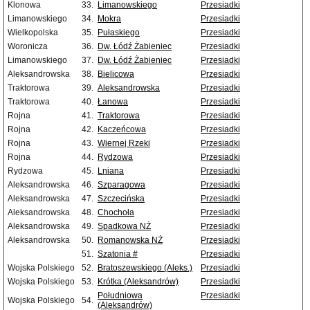
Klonowa
33.
Limanowskiego
Przesiadki
Limanowskiego
34.
Mokra
Przesiadki
Wielkopolska
35.
Pułaskiego
Przesiadki
Woronicza
36.
Dw. Łódź Żabieniec
Przesiadki
Limanowskiego
37.
Dw. Łódź Żabieniec
Przesiadki
Aleksandrowska
38.
Bielicowa
Przesiadki
Traktorowa
39.
Aleksandrowska
Przesiadki
Traktorowa
40.
Łanowa
Przesiadki
Rojna
41.
Traktorowa
Przesiadki
Rojna
42.
Kaczeńcowa
Przesiadki
Rojna
43.
Wiernej Rzeki
Przesiadki
Rojna
44.
Rydzowa
Przesiadki
Rydzowa
45.
Lniana
Przesiadki
Aleksandrowska
46.
Szparagowa
Przesiadki
Aleksandrowska
47.
Szczecińska
Przesiadki
Aleksandrowska
48.
Chochoła
Przesiadki
Aleksandrowska
49.
Spadkowa NŻ
Przesiadki
Aleksandrowska
50.
Romanowska NŻ
Przesiadki
51.
Szatonia #
Przesiadki
Wojska Polskiego
52.
Bratoszewskiego (Aleks.)
Przesiadki
Wojska Polskiego
53.
Krótka (Aleksandrów)
Przesiadki
Południowa
Przesiadki
Wojska Polskiego
54.
(Aleksandrów)