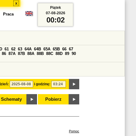
x
Piątek
07-08-2026
Praca
00:02
D
61
62
63
64A
64B
65A
65B
66
67
86
87A
87B
88A
88B
88C
88D
89
90
zień:
i godzinę:
Schematy
Pobierz
Pomoc