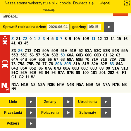
Nasza strona wykorzystuje pliki cookie. Dowiedz się
więcej
x
#
więcej.
Sprawdź rozkład na dzień:
i godzinę:
Z
Z1
Z2
0
1
2
3
4
5
6
7
8
9
10A
10B
11
12
13
14
15
16
41
43
45
Z3
Z6
Z13
Z43
50A
50B
51A
51B
52
53A
53C
53B
54B
55A
55B
55C
56
57
58A
58B
59
60A
60B
60C
60D
61
62
63
64A
64B
65A
65B
66
67
68
69A
69B
70
71A
71B
72A
72B
73
75A
75B
76
77
78
80A
80B
81A
81B
82A
82B
83
84A
84B
85A
85B
86
87A
87B
88A
88B
88C
88D
89
90
91A
91B
91C
92A
92B
93
94
96
97A
97B
99
100
101
201
202
6.
F1
G1
G2
H
W
N1A
N1B
N2
N3A
N3B
N4A
N4B
N5A
N5B
N6
N7A
N7B
N8
N9
Linie
Zmiany
Utrudnienia
Przystanki
Połączenia
Schematy
Pobierz