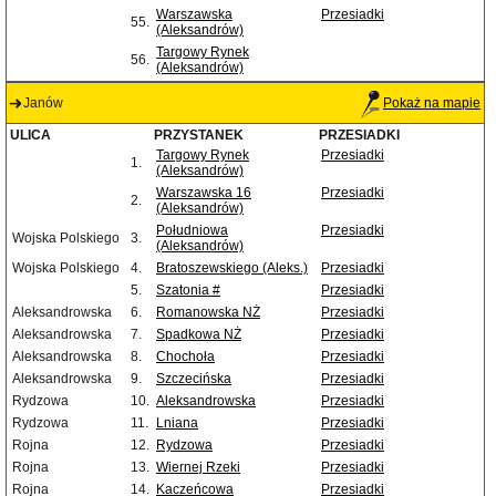
Warszawska
Przesiadki
55.
(Aleksandrów)
Targowy Rynek
56.
(Aleksandrów)
Janów
Pokaż na mapie
ULICA
PRZYSTANEK
PRZESIADKI
Targowy Rynek
Przesiadki
1.
(Aleksandrów)
Warszawska 16
Przesiadki
2.
(Aleksandrów)
Południowa
Przesiadki
Wojska Polskiego
3.
(Aleksandrów)
Wojska Polskiego
4.
Bratoszewskiego (Aleks.)
Przesiadki
5.
Szatonia #
Przesiadki
Aleksandrowska
6.
Romanowska NŻ
Przesiadki
Aleksandrowska
7.
Spadkowa NŻ
Przesiadki
Aleksandrowska
8.
Chochoła
Przesiadki
Aleksandrowska
9.
Szczecińska
Przesiadki
Rydzowa
10.
Aleksandrowska
Przesiadki
Rydzowa
11.
Lniana
Przesiadki
Rojna
12.
Rydzowa
Przesiadki
Rojna
13.
Wiernej Rzeki
Przesiadki
Rojna
14.
Kaczeńcowa
Przesiadki