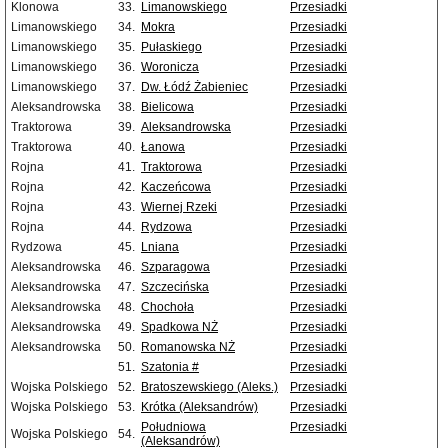
Klonowa
33.
Limanowskiego
Przesiadki
Limanowskiego
34.
Mokra
Przesiadki
Limanowskiego
35.
Pułaskiego
Przesiadki
Limanowskiego
36.
Woronicza
Przesiadki
Limanowskiego
37.
Dw. Łódź Żabieniec
Przesiadki
Aleksandrowska
38.
Bielicowa
Przesiadki
Traktorowa
39.
Aleksandrowska
Przesiadki
Traktorowa
40.
Łanowa
Przesiadki
Rojna
41.
Traktorowa
Przesiadki
Rojna
42.
Kaczeńcowa
Przesiadki
Rojna
43.
Wiernej Rzeki
Przesiadki
Rojna
44.
Rydzowa
Przesiadki
Rydzowa
45.
Lniana
Przesiadki
Aleksandrowska
46.
Szparagowa
Przesiadki
Aleksandrowska
47.
Szczecińska
Przesiadki
Aleksandrowska
48.
Chochoła
Przesiadki
Aleksandrowska
49.
Spadkowa NŻ
Przesiadki
Aleksandrowska
50.
Romanowska NŻ
Przesiadki
51.
Szatonia #
Przesiadki
Wojska Polskiego
52.
Bratoszewskiego (Aleks.)
Przesiadki
Wojska Polskiego
53.
Krótka (Aleksandrów)
Przesiadki
Południowa
Przesiadki
Wojska Polskiego
54.
(Aleksandrów)