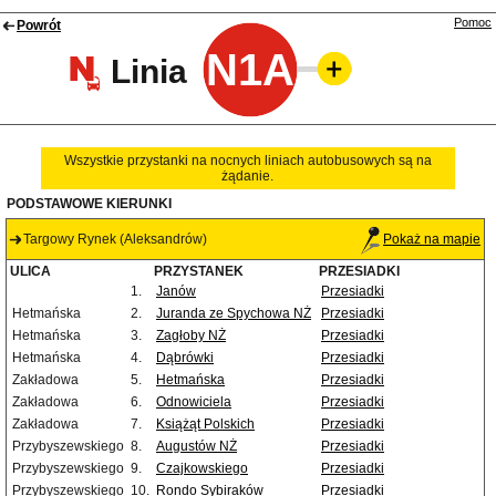
Pomoc
Powrót
N1A
Linia
Wszystkie przystanki na nocnych liniach autobusowych są na
żądanie.
PODSTAWOWE KIERUNKI
Targowy Rynek (Aleksandrów)
Pokaż na mapie
ULICA
PRZYSTANEK
PRZESIADKI
1.
Janów
Przesiadki
Hetmańska
2.
Juranda ze Spychowa NŻ
Przesiadki
Hetmańska
3.
Zagłoby NŻ
Przesiadki
Hetmańska
4.
Dąbrówki
Przesiadki
Zakładowa
5.
Hetmańska
Przesiadki
Zakładowa
6.
Odnowiciela
Przesiadki
Zakładowa
7.
Książąt Polskich
Przesiadki
Przybyszewskiego
8.
Augustów NŻ
Przesiadki
Przybyszewskiego
9.
Czajkowskiego
Przesiadki
Przybyszewskiego
10.
Rondo Sybiraków
Przesiadki