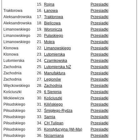
15.
Rojna
Przesiadki
Traktorowa
16.
Łanowa
Przesiadki
Aleksandrowska
17.
Traktorowa
Przesiadki
Aleksandrowska
18.
Bielicowa
Przesiadki
Limanowskiego
19.
Woronicza
Przesiadki
Limanowskiego
20.
Pułaskiego
Przesiadki
Limanowskiego
21.
Mokra
Przesiadki
Klonowa
22.
Limanowskiego
Przesiadki
Klonowa
23.
Lutomierska
Przesiadki
Lutomierska
24.
Czarnkowska
Przesiadki
Zachodnia
25.
Lutomierska NŻ
Przesiadki
Zachodnia
26.
Manufaktura
Przesiadki
Zachodnia
27.
Legionów
Przesiadki
Więckowskiego
28.
Zachodnia
Przesiadki
Kościuszki
29.
6 Sierpnia
Przesiadki
Mickiewicza
30.
Kościuszki
Przesiadki
Piłsudskiego
31.
Kilińskiego
Przesiadki
Piłsudskiego
32.
Śmigłego-Rydza
Przesiadki
Piłsudskiego
33.
Sarnia
Przesiadki
Piłsudskiego
34.
CH Tulipan
Przesiadki
Piłsudskiego
35.
Konstytucyjna (Wi-Ma)
Przesiadki
Piłsudskiego
36.
Niciarniana
Przesiadki