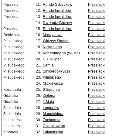
Puszkina
11.
Rondo Sybiraków
Przesiadki
Puszkina
12.
Rondo Inwalidów
Przesiadki
Puszkina
13.
Rondo Inwalidów
Przesiadki
14.
Dw. Łódź Widzew
Przesiadki
Puszkina
15.
Rondo Inwalidów
Przesiadki
Rokicińska
16.
Maszynowa
Przesiadki
Piłsudskiego
17.
Widzew Stadion
Przesiadki
Piłsudskiego
18.
Niciarniana
Przesiadki
Piłsudskiego
19.
Konstytucyjna (Wi-Ma)
Przesiadki
Piłsudskiego
20.
CH Tulipan
Przesiadki
Piłsudskiego
21.
Sarnia
Przesiadki
Piłsudskiego
22.
Śmigłego-Rydza
Przesiadki
Piłsudskiego
23.
Kilińskiego
Przesiadki
24.
Mickiewicza
Przesiadki
Kościuszki
25.
6 Sierpnia
Przesiadki
Gdańska
26.
Zielona
Przesiadki
Gdańska
27.
1 Maja
Przesiadki
Zachodnia
28.
Legionów
Przesiadki
Zachodnia
29.
Manufaktura
Przesiadki
Lutomierska
30.
Zachodnia
Przesiadki
Lutomierska
31.
Czarnkowska
Przesiadki
Klonowa
32.
Lutomierska
Przesiadki