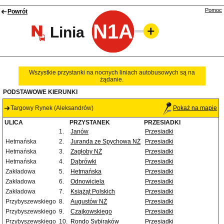
Pomoc
Powrót
N1A
Linia
Wszystkie przystanki na nocnych liniach autobusowych są na
żądanie.
PODSTAWOWE KIERUNKI
Targowy Rynek (Aleksandrów)
Pokaż na mapie
ULICA
PRZYSTANEK
PRZESIADKI
1.
Janów
Przesiadki
Hetmańska
2.
Juranda ze Spychowa NŻ
Przesiadki
Hetmańska
3.
Zagłoby NŻ
Przesiadki
Hetmańska
4.
Dąbrówki
Przesiadki
Zakładowa
5.
Hetmańska
Przesiadki
Zakładowa
6.
Odnowiciela
Przesiadki
Zakładowa
7.
Książąt Polskich
Przesiadki
Przybyszewskiego
8.
Augustów NŻ
Przesiadki
Przybyszewskiego
9.
Czajkowskiego
Przesiadki
Przybyszewskiego
10.
Rondo Sybiraków
Przesiadki