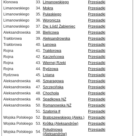
Klonowa
33.
Limanowskiego
Przesiadki
Limanowskiego
34.
Mokra
Przesiadki
Limanowskiego
35.
Pułaskiego
Przesiadki
Limanowskiego
36.
Woronicza
Przesiadki
Limanowskiego
37.
Dw. Łódź Żabieniec
Przesiadki
Aleksandrowska
38.
Bielicowa
Przesiadki
Traktorowa
39.
Aleksandrowska
Przesiadki
Traktorowa
40.
Łanowa
Przesiadki
Rojna
41.
Traktorowa
Przesiadki
Rojna
42.
Kaczeńcowa
Przesiadki
Rojna
43.
Wiernej Rzeki
Przesiadki
Rojna
44.
Rydzowa
Przesiadki
Rydzowa
45.
Lniana
Przesiadki
Aleksandrowska
46.
Szparagowa
Przesiadki
Aleksandrowska
47.
Szczecińska
Przesiadki
Aleksandrowska
48.
Chochoła
Przesiadki
Aleksandrowska
49.
Spadkowa NŻ
Przesiadki
Aleksandrowska
50.
Romanowska NŻ
Przesiadki
51.
Szatonia #
Przesiadki
Wojska Polskiego
52.
Bratoszewskiego (Aleks.)
Przesiadki
Wojska Polskiego
53.
Krótka (Aleksandrów)
Przesiadki
Południowa
Przesiadki
Wojska Polskiego
54.
(Aleksandrów)