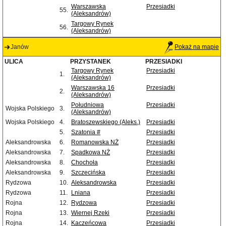
Warszawska
Przesiadki
55.
(Aleksandrów)
Targowy Rynek
56.
(Aleksandrów)
Janów
Pokaż na mapie
ULICA
PRZYSTANEK
PRZESIADKI
Targowy Rynek
Przesiadki
1.
(Aleksandrów)
Warszawska 16
Przesiadki
2.
(Aleksandrów)
Południowa
Przesiadki
Wojska Polskiego
3.
(Aleksandrów)
Wojska Polskiego
4.
Bratoszewskiego (Aleks.)
Przesiadki
5.
Szatonia #
Przesiadki
Aleksandrowska
6.
Romanowska NŻ
Przesiadki
Aleksandrowska
7.
Spadkowa NŻ
Przesiadki
Aleksandrowska
8.
Chochoła
Przesiadki
Aleksandrowska
9.
Szczecińska
Przesiadki
Rydzowa
10.
Aleksandrowska
Przesiadki
Rydzowa
11.
Lniana
Przesiadki
Rojna
12.
Rydzowa
Przesiadki
Rojna
13.
Wiernej Rzeki
Przesiadki
Rojna
14.
Kaczeńcowa
Przesiadki