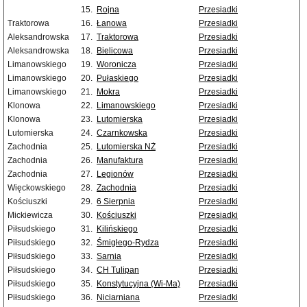
15.
Rojna
Przesiadki
Traktorowa
16.
Łanowa
Przesiadki
Aleksandrowska
17.
Traktorowa
Przesiadki
Aleksandrowska
18.
Bielicowa
Przesiadki
Limanowskiego
19.
Woronicza
Przesiadki
Limanowskiego
20.
Pułaskiego
Przesiadki
Limanowskiego
21.
Mokra
Przesiadki
Klonowa
22.
Limanowskiego
Przesiadki
Klonowa
23.
Lutomierska
Przesiadki
Lutomierska
24.
Czarnkowska
Przesiadki
Zachodnia
25.
Lutomierska NŻ
Przesiadki
Zachodnia
26.
Manufaktura
Przesiadki
Zachodnia
27.
Legionów
Przesiadki
Więckowskiego
28.
Zachodnia
Przesiadki
Kościuszki
29.
6 Sierpnia
Przesiadki
Mickiewicza
30.
Kościuszki
Przesiadki
Piłsudskiego
31.
Kilińskiego
Przesiadki
Piłsudskiego
32.
Śmigłego-Rydza
Przesiadki
Piłsudskiego
33.
Sarnia
Przesiadki
Piłsudskiego
34.
CH Tulipan
Przesiadki
Piłsudskiego
35.
Konstytucyjna (Wi-Ma)
Przesiadki
Piłsudskiego
36.
Niciarniana
Przesiadki