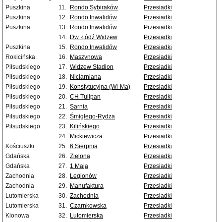
Puszkina
11.
Rondo Sybiraków
Przesiadki
Puszkina
12.
Rondo Inwalidów
Przesiadki
Puszkina
13.
Rondo Inwalidów
Przesiadki
14.
Dw. Łódź Widzew
Przesiadki
Puszkina
15.
Rondo Inwalidów
Przesiadki
Rokicińska
16.
Maszynowa
Przesiadki
Piłsudskiego
17.
Widzew Stadion
Przesiadki
Piłsudskiego
18.
Niciarniana
Przesiadki
Piłsudskiego
19.
Konstytucyjna (Wi-Ma)
Przesiadki
Piłsudskiego
20.
CH Tulipan
Przesiadki
Piłsudskiego
21.
Sarnia
Przesiadki
Piłsudskiego
22.
Śmigłego-Rydza
Przesiadki
Piłsudskiego
23.
Kilińskiego
Przesiadki
24.
Mickiewicza
Przesiadki
Kościuszki
25.
6 Sierpnia
Przesiadki
Gdańska
26.
Zielona
Przesiadki
Gdańska
27.
1 Maja
Przesiadki
Zachodnia
28.
Legionów
Przesiadki
Zachodnia
29.
Manufaktura
Przesiadki
Lutomierska
30.
Zachodnia
Przesiadki
Lutomierska
31.
Czarnkowska
Przesiadki
Klonowa
32.
Lutomierska
Przesiadki