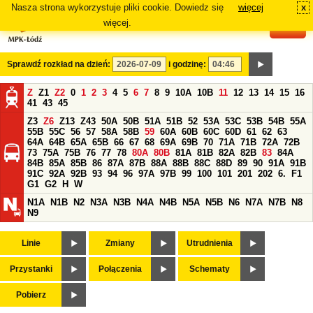
Nasza strona wykorzystuje pliki cookie. Dowiedz się
więcej
x
#
więcej.
Sprawdź rozkład na dzień:
i godzinę:
Z
Z1
Z2
0
1
2
3
4
5
6
7
8
9
10A
10B
11
12
13
14
15
16
41
43
45
Z3
Z6
Z13
Z43
50A
50B
51A
51B
52
53A
53C
53B
54B
55A
55B
55C
56
57
58A
58B
59
60A
60B
60C
60D
61
62
63
64A
64B
65A
65B
66
67
68
69A
69B
70
71A
71B
72A
72B
73
75A
75B
76
77
78
80A
80B
81A
81B
82A
82B
83
84A
84B
85A
85B
86
87A
87B
88A
88B
88C
88D
89
90
91A
91B
91C
92A
92B
93
94
96
97A
97B
99
100
101
201
202
6.
F1
G1
G2
H
W
N1A
N1B
N2
N3A
N3B
N4A
N4B
N5A
N5B
N6
N7A
N7B
N8
N9
Linie
Zmiany
Utrudnienia
Przystanki
Połączenia
Schematy
Pobierz