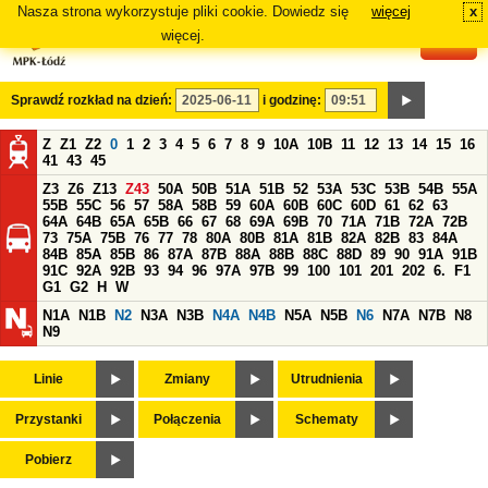
Nasza strona wykorzystuje pliki cookie. Dowiedz się
więcej
x
#
więcej.
Sprawdź rozkład na dzień:
i godzinę:
Z
Z1
Z2
0
1
2
3
4
5
6
7
8
9
10A
10B
11
12
13
14
15
16
41
43
45
Z3
Z6
Z13
Z43
50A
50B
51A
51B
52
53A
53C
53B
54B
55A
55B
55C
56
57
58A
58B
59
60A
60B
60C
60D
61
62
63
64A
64B
65A
65B
66
67
68
69A
69B
70
71A
71B
72A
72B
73
75A
75B
76
77
78
80A
80B
81A
81B
82A
82B
83
84A
84B
85A
85B
86
87A
87B
88A
88B
88C
88D
89
90
91A
91B
91C
92A
92B
93
94
96
97A
97B
99
100
101
201
202
6.
F1
G1
G2
H
W
N1A
N1B
N2
N3A
N3B
N4A
N4B
N5A
N5B
N6
N7A
N7B
N8
N9
Linie
Zmiany
Utrudnienia
Przystanki
Połączenia
Schematy
Pobierz