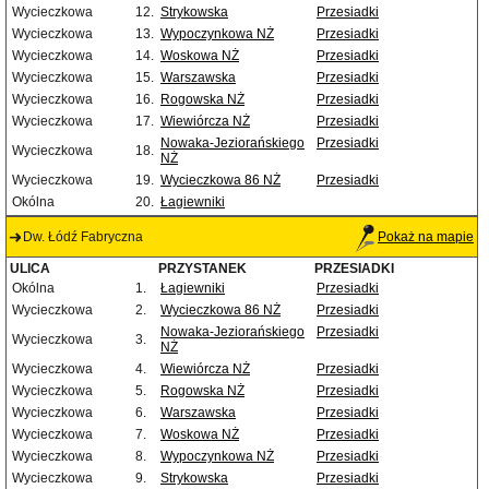
Wycieczkowa
12.
Strykowska
Przesiadki
Wycieczkowa
13.
Wypoczynkowa NŻ
Przesiadki
Wycieczkowa
14.
Woskowa NŻ
Przesiadki
Wycieczkowa
15.
Warszawska
Przesiadki
Wycieczkowa
16.
Rogowska NŻ
Przesiadki
Wycieczkowa
17.
Wiewiórcza NŻ
Przesiadki
Nowaka-Jeziorańskiego
Przesiadki
Wycieczkowa
18.
NŻ
Wycieczkowa
19.
Wycieczkowa 86 NŻ
Przesiadki
Okólna
20.
Łagiewniki
Dw. Łódź Fabryczna
Pokaż na mapie
ULICA
PRZYSTANEK
PRZESIADKI
Okólna
1.
Łagiewniki
Przesiadki
Wycieczkowa
2.
Wycieczkowa 86 NŻ
Przesiadki
Nowaka-Jeziorańskiego
Przesiadki
Wycieczkowa
3.
NŻ
Wycieczkowa
4.
Wiewiórcza NŻ
Przesiadki
Wycieczkowa
5.
Rogowska NŻ
Przesiadki
Wycieczkowa
6.
Warszawska
Przesiadki
Wycieczkowa
7.
Woskowa NŻ
Przesiadki
Wycieczkowa
8.
Wypoczynkowa NŻ
Przesiadki
Wycieczkowa
9.
Strykowska
Przesiadki