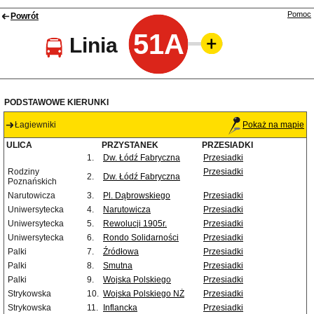
Pomoc
Powrót
51A
Linia
PODSTAWOWE KIERUNKI
Łagiewniki
Pokaż na mapie
ULICA
PRZYSTANEK
PRZESIADKI
1.
Dw. Łódź Fabryczna
Przesiadki
Rodziny
Przesiadki
2.
Dw. Łódź Fabryczna
Poznańskich
Narutowicza
3.
Pl. Dąbrowskiego
Przesiadki
Uniwersytecka
4.
Narutowicza
Przesiadki
Uniwersytecka
5.
Rewolucji 1905r.
Przesiadki
Uniwersytecka
6.
Rondo Solidarności
Przesiadki
Palki
7.
Źródłowa
Przesiadki
Palki
8.
Smutna
Przesiadki
Palki
9.
Wojska Polskiego
Przesiadki
Strykowska
10.
Wojska Polskiego NŻ
Przesiadki
Strykowska
11.
Inflancka
Przesiadki