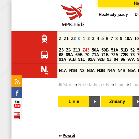
Na
Rozkłady jazdy
Dl
Z
Z1
Z2
0
1
2
3
4
5
6
7
8
9
10A
1
Z3
Z6
Z13
Z43
50A
50B
51A
51B
52
68
69A
69B
70
71A
71B
72A
72B
73
91A
91B
91C
92A
92B
93
94
96
97A
N1A
N1B
N2
N3A
N3B
N4A
N4B
N5A
Start
Rozkłady jazdy
Linie
Lini
Linie
Zmiany
Powrót