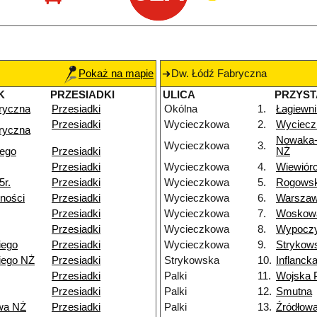
Pokaż na mapie
Dw. Łódź Fabryczna
K
PRZESIADKI
ULICA
PRZYS
ryczna
Przesiadki
Okólna
1.
Łagiewni
Przesiadki
Wycieczkowa
2.
Wyciecz
ryczna
Nowaka-
Wycieczkowa
3.
iego
Przesiadki
NŻ
Przesiadki
Wycieczkowa
4.
Wiewiór
5r.
Przesiadki
Wycieczkowa
5.
Rogows
ności
Przesiadki
Wycieczkowa
6.
Warsza
Przesiadki
Wycieczkowa
7.
Woskow
Przesiadki
Wycieczkowa
8.
Wypocz
iego
Przesiadki
Wycieczkowa
9.
Strykow
iego NŻ
Przesiadki
Strykowska
10.
Inflanck
Przesiadki
Palki
11.
Wojska 
Przesiadki
Palki
12.
Smutna
wa NŻ
Przesiadki
Palki
13.
Źródłow