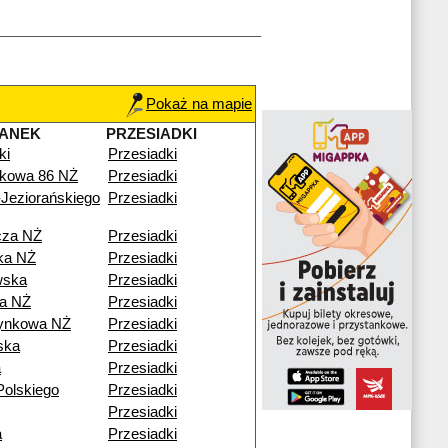
Pokaż na mapie
TANEK
PRZESIADKI
ki
Przesiadki
kowa 86 NŻ
Przesiadki
Jeziorańskiego
Przesiadki
cza NŻ
Przesiadki
ka NŻ
Przesiadki
wska
Przesiadki
a NŻ
Przesiadki
ynkowa NŻ
Przesiadki
ska
Przesiadki
a
Przesiadki
Polskiego
Przesiadki
Przesiadki
a
Przesiadki