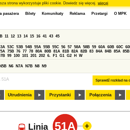
sza strona wykorzystuje pliki cookie. Dowiedz się więcej.
więcej
a pasażera
Bilety
Komunikaty
Reklama
Przetargi
O MPK
0B
11
12
13
14
15
16
41
43
45
53A
53C
53B
54B
55A
55B
55C
56
57
58A
58B
59
60A
60B
60C
60
75A
75B
76
77
78
80A
80B
81A
81B
82A
82B
83
84A
84B
85A
85B
97B
99
100
101
201
202
6.
F1
G1
G2
H
W
N5B
N6
N7A
N7B
N8
N9
a 51A
Sprawdź rozkład na d
Utrudnienia
Przystanki
Połączenia
51A
Linia