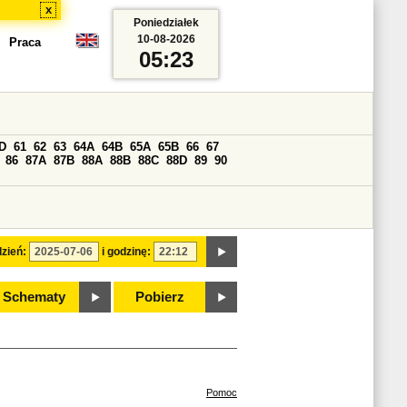
x
Poniedziałek
10-08-2026
Praca
05:23
D
61
62
63
64A
64B
65A
65B
66
67
86
87A
87B
88A
88B
88C
88D
89
90
zień:
i godzinę:
Schematy
Pobierz
Pomoc