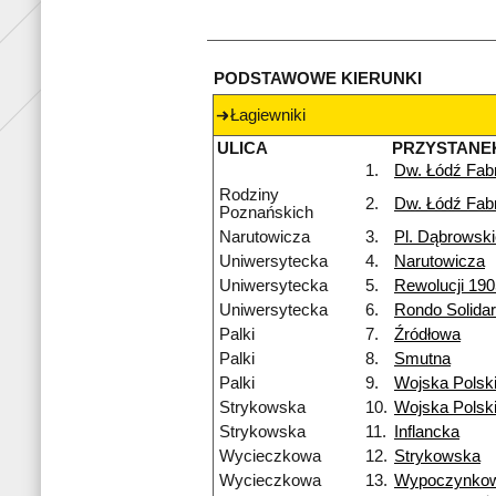
PODSTAWOWE KIERUNKI
Łagiewniki
ULICA
PRZYSTANE
1.
Dw. Łódź Fab
Rodziny
2.
Dw. Łódź Fab
Poznańskich
Narutowicza
3.
Pl. Dąbrowsk
Uniwersytecka
4.
Narutowicza
Uniwersytecka
5.
Rewolucji 190
Uniwersytecka
6.
Rondo Solidar
Palki
7.
Źródłowa
Palki
8.
Smutna
Palki
9.
Wojska Polsk
Strykowska
10.
Wojska Polsk
Strykowska
11.
Inflancka
Wycieczkowa
12.
Strykowska
Wycieczkowa
13.
Wypoczynko