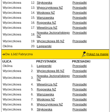
Wycieczkowa
12.
Strykowska
Przesiadki
Wycieczkowa
13.
Wypoczynkowa NŻ
Przesiadki
Wycieczkowa
14.
Woskowa NŻ
Przesiadki
Wycieczkowa
15.
Warszawska
Przesiadki
Wycieczkowa
16.
Rogowska NŻ
Przesiadki
Wycieczkowa
17.
Wiewiórcza NŻ
Przesiadki
Nowaka-Jeziorańskiego
Przesiadki
Wycieczkowa
18.
NŻ
Wycieczkowa
19.
Wycieczkowa 86 NŻ
Przesiadki
Okólna
20.
Łagiewniki
Dw. Łódź Fabryczna
Pokaż na mapie
ULICA
PRZYSTANEK
PRZESIADKI
Okólna
1.
Łagiewniki
Przesiadki
Wycieczkowa
2.
Wycieczkowa 86 NŻ
Przesiadki
Nowaka-Jeziorańskiego
Przesiadki
Wycieczkowa
3.
NŻ
Wycieczkowa
4.
Wiewiórcza NŻ
Przesiadki
Wycieczkowa
5.
Rogowska NŻ
Przesiadki
Wycieczkowa
6.
Warszawska
Przesiadki
Wycieczkowa
7.
Woskowa NŻ
Przesiadki
Wycieczkowa
8.
Wypoczynkowa NŻ
Przesiadki
Wycieczkowa
9.
Strykowska
Przesiadki