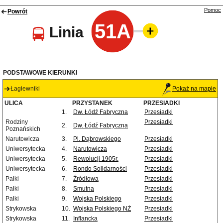
Pomoc
Powrót
51A
Linia
PODSTAWOWE KIERUNKI
Łagiewniki
Pokaż na mapie
ULICA
PRZYSTANEK
PRZESIADKI
1.
Dw. Łódź Fabryczna
Przesiadki
Rodziny
Przesiadki
2.
Dw. Łódź Fabryczna
Poznańskich
Narutowicza
3.
Pl. Dąbrowskiego
Przesiadki
Uniwersytecka
4.
Narutowicza
Przesiadki
Uniwersytecka
5.
Rewolucji 1905r.
Przesiadki
Uniwersytecka
6.
Rondo Solidarności
Przesiadki
Palki
7.
Źródłowa
Przesiadki
Palki
8.
Smutna
Przesiadki
Palki
9.
Wojska Polskiego
Przesiadki
Strykowska
10.
Wojska Polskiego NŻ
Przesiadki
Strykowska
11.
Inflancka
Przesiadki