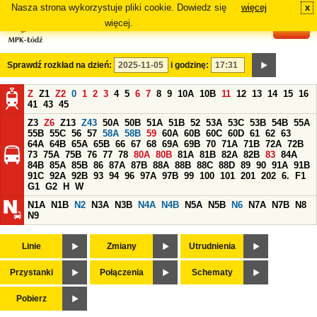
Nasza strona wykorzystuje pliki cookie. Dowiedz się
więcej
x
#
więcej.
Sprawdź rozkład na dzień:
i godzinę:
Z
Z1
Z2
0
1
2
3
4
5
6
7
8
9
10A
10B
11
12
13
14
15
16
41
43
45
Z3
Z6
Z13
Z43
50A
50B
51A
51B
52
53A
53C
53B
54B
55A
55B
55C
56
57
58A
58B
59
60A
60B
60C
60D
61
62
63
64A
64B
65A
65B
66
67
68
69A
69B
70
71A
71B
72A
72B
73
75A
75B
76
77
78
80A
80B
81A
81B
82A
82B
83
84A
84B
85A
85B
86
87A
87B
88A
88B
88C
88D
89
90
91A
91B
91C
92A
92B
93
94
96
97A
97B
99
100
101
201
202
6.
F1
G1
G2
H
W
N1A
N1B
N2
N3A
N3B
N4A
N4B
N5A
N5B
N6
N7A
N7B
N8
N9
Linie
Zmiany
Utrudnienia
Przystanki
Połączenia
Schematy
Pobierz