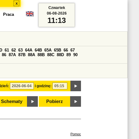
x
Czwartek
06-08-2026
Praca
11:13
D
61
62
63
64A
64B
65A
65B
66
67
86
87A
87B
88A
88B
88C
88D
89
90
zień:
i godzinę:
Schematy
Pobierz
Pomoc