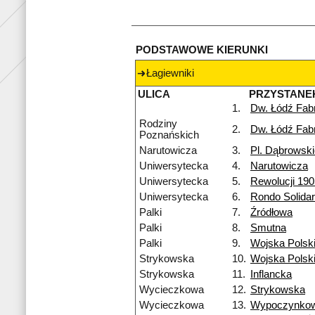
PODSTAWOWE KIERUNKI
Łagiewniki
ULICA
PRZYSTANE
1.
Dw. Łódź Fab
Rodziny
2.
Dw. Łódź Fab
Poznańskich
Narutowicza
3.
Pl. Dąbrowsk
Uniwersytecka
4.
Narutowicza
Uniwersytecka
5.
Rewolucji 190
Uniwersytecka
6.
Rondo Solidar
Palki
7.
Źródłowa
Palki
8.
Smutna
Palki
9.
Wojska Polsk
Strykowska
10.
Wojska Polsk
Strykowska
11.
Inflancka
Wycieczkowa
12.
Strykowska
Wycieczkowa
13.
Wypoczynko