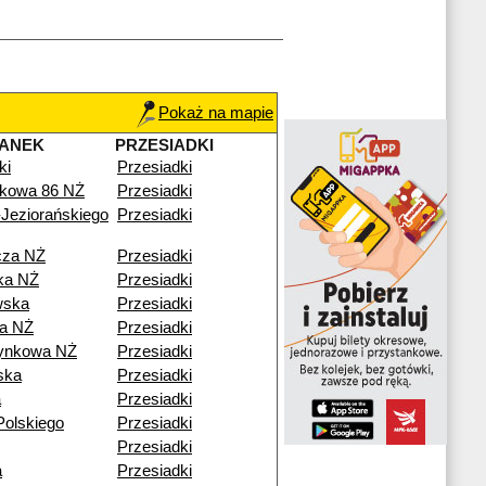
Pokaż na mapie
TANEK
PRZESIADKI
ki
Przesiadki
kowa 86 NŻ
Przesiadki
Jeziorańskiego
Przesiadki
cza NŻ
Przesiadki
ka NŻ
Przesiadki
wska
Przesiadki
a NŻ
Przesiadki
ynkowa NŻ
Przesiadki
ska
Przesiadki
a
Przesiadki
Polskiego
Przesiadki
Przesiadki
a
Przesiadki