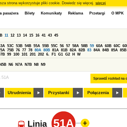
sza strona wykorzystuje pliki cookie. Dowiedz się więcej.
więcej
a pasażera
Bilety
Komunikaty
Reklama
Przetargi
O MPK
0B
11
12
13
14
15
16
41
43
45
53A
53C
53B
54B
55A
55B
55C
56
57
58A
58B
59
60A
60B
60C
60
75A
75B
76
77
78
80A
80B
81A
81B
82A
82B
83
84A
84B
85A
85B
97B
99
100
101
201
202
6.
F1
G1
G2
H
W
N5B
N6
N7A
N7B
N8
N9
a 51A
Sprawdź rozkład na d
Utrudnienia
Przystanki
Połączenia
51A
Linia