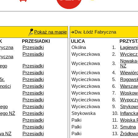
Pokaż na mapie
Dw. Łódź Fabryczna
K
PRZESIADKI
ULICA
PRZYS
ryczna
Przesiadki
Okólna
1.
Łagiewni
Przesiadki
Wycieczkowa
2.
Wyciecz
ryczna
Nowaka-
Wycieczkowa
3.
iego
Przesiadki
NŻ
Przesiadki
Wycieczkowa
4.
Wiewiór
5r.
Przesiadki
Wycieczkowa
5.
Rogows
ności
Przesiadki
Wycieczkowa
6.
Warsza
Przesiadki
Wycieczkowa
7.
Woskow
Przesiadki
Wycieczkowa
8.
Wypocz
iego
Przesiadki
Wycieczkowa
9.
Strykow
iego NŻ
Przesiadki
Strykowska
10.
Inflanck
Przesiadki
Palki
11.
Wojska 
Przesiadki
Palki
12.
Smutna
wa NŻ
Przesiadki
Palki
13.
Źródłow