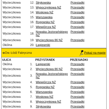
Wycieczkowa
12.
Strykowska
Przesiadki
Wycieczkowa
13.
Wypoczynkowa NŻ
Przesiadki
Wycieczkowa
14.
Woskowa NŻ
Przesiadki
Wycieczkowa
15.
Warszawska
Przesiadki
Wycieczkowa
16.
Rogowska NŻ
Przesiadki
Wycieczkowa
17.
Wiewiórcza NŻ
Przesiadki
Nowaka-Jeziorańskiego
Przesiadki
Wycieczkowa
18.
NŻ
Wycieczkowa
19.
Wycieczkowa 86 NŻ
Przesiadki
Okólna
20.
Łagiewniki
Dw. Łódź Fabryczna
Pokaż na mapie
ULICA
PRZYSTANEK
PRZESIADKI
Okólna
1.
Łagiewniki
Przesiadki
Wycieczkowa
2.
Wycieczkowa 86 NŻ
Przesiadki
Nowaka-Jeziorańskiego
Przesiadki
Wycieczkowa
3.
NŻ
Wycieczkowa
4.
Wiewiórcza NŻ
Przesiadki
Wycieczkowa
5.
Rogowska NŻ
Przesiadki
Wycieczkowa
6.
Warszawska
Przesiadki
Wycieczkowa
7.
Woskowa NŻ
Przesiadki
Wycieczkowa
8.
Wypoczynkowa NŻ
Przesiadki
Wycieczkowa
9.
Strykowska
Przesiadki