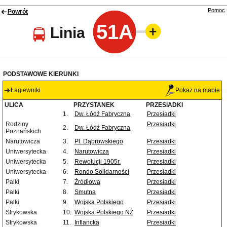
Pomoc
Powrót
51A
Linia
PODSTAWOWE KIERUNKI
Łagiewniki
Pokaż na mapie
ULICA
PRZYSTANEK
PRZESIADKI
1.
Dw. Łódź Fabryczna
Przesiadki
Rodziny
Przesiadki
2.
Dw. Łódź Fabryczna
Poznańskich
Narutowicza
3.
Pl. Dąbrowskiego
Przesiadki
Uniwersytecka
4.
Narutowicza
Przesiadki
Uniwersytecka
5.
Rewolucji 1905r.
Przesiadki
Uniwersytecka
6.
Rondo Solidarności
Przesiadki
Palki
7.
Źródłowa
Przesiadki
Palki
8.
Smutna
Przesiadki
Palki
9.
Wojska Polskiego
Przesiadki
Strykowska
10.
Wojska Polskiego NŻ
Przesiadki
Strykowska
11.
Inflancka
Przesiadki