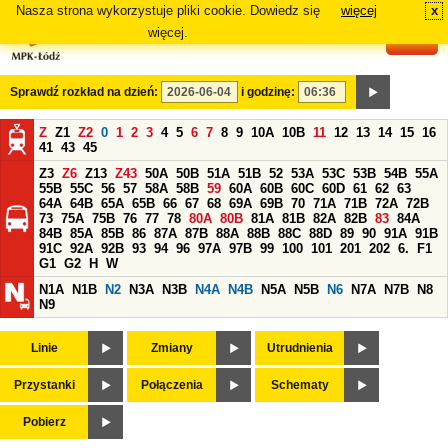
Nasza strona wykorzystuje pliki cookie. Dowiedz się
więcej
x
#
więcej.
Sprawdź rozkład na dzień:
i godzinę:
Z
Z1
Z2
0
1
2
3
4
5
6
7
8
9
10A
10B
11
12
13
14
15
16
41
43
45
Z3
Z6
Z13
Z43
50A
50B
51A
51B
52
53A
53C
53B
54B
55A
55B
55C
56
57
58A
58B
59
60A
60B
60C
60D
61
62
63
64A
64B
65A
65B
66
67
68
69A
69B
70
71A
71B
72A
72B
73
75A
75B
76
77
78
80A
80B
81A
81B
82A
82B
83
84A
84B
85A
85B
86
87A
87B
88A
88B
88C
88D
89
90
91A
91B
91C
92A
92B
93
94
96
97A
97B
99
100
101
201
202
6.
F1
G1
G2
H
W
N1A
N1B
N2
N3A
N3B
N4A
N4B
N5A
N5B
N6
N7A
N7B
N8
N9
Linie
Zmiany
Utrudnienia
Przystanki
Połączenia
Schematy
Pobierz