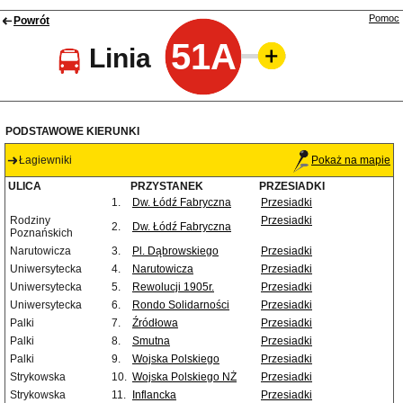
Pomoc
Powrót
51A
Linia
PODSTAWOWE KIERUNKI
Łagiewniki
Pokaż na mapie
ULICA
PRZYSTANEK
PRZESIADKI
1.
Dw. Łódź Fabryczna
Przesiadki
Rodziny
Przesiadki
2.
Dw. Łódź Fabryczna
Poznańskich
Narutowicza
3.
Pl. Dąbrowskiego
Przesiadki
Uniwersytecka
4.
Narutowicza
Przesiadki
Uniwersytecka
5.
Rewolucji 1905r.
Przesiadki
Uniwersytecka
6.
Rondo Solidarności
Przesiadki
Palki
7.
Źródłowa
Przesiadki
Palki
8.
Smutna
Przesiadki
Palki
9.
Wojska Polskiego
Przesiadki
Strykowska
10.
Wojska Polskiego NŻ
Przesiadki
Strykowska
11.
Inflancka
Przesiadki