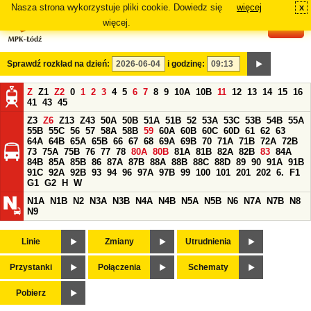
Nasza strona wykorzystuje pliki cookie. Dowiedz się
więcej
x
#
więcej.
Sprawdź rozkład na dzień:
i godzinę:
Z
Z1
Z2
0
1
2
3
4
5
6
7
8
9
10A
10B
11
12
13
14
15
16
41
43
45
Z3
Z6
Z13
Z43
50A
50B
51A
51B
52
53A
53C
53B
54B
55A
55B
55C
56
57
58A
58B
59
60A
60B
60C
60D
61
62
63
64A
64B
65A
65B
66
67
68
69A
69B
70
71A
71B
72A
72B
73
75A
75B
76
77
78
80A
80B
81A
81B
82A
82B
83
84A
84B
85A
85B
86
87A
87B
88A
88B
88C
88D
89
90
91A
91B
91C
92A
92B
93
94
96
97A
97B
99
100
101
201
202
6.
F1
G1
G2
H
W
N1A
N1B
N2
N3A
N3B
N4A
N4B
N5A
N5B
N6
N7A
N7B
N8
N9
Linie
Zmiany
Utrudnienia
Przystanki
Połączenia
Schematy
Pobierz