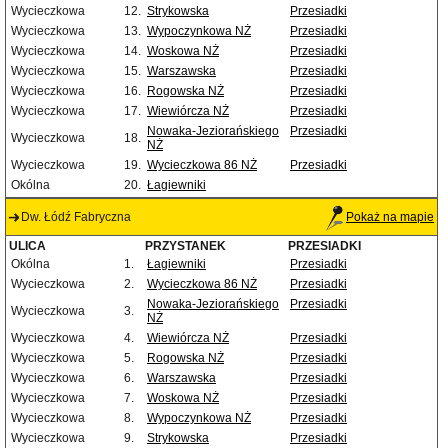
Wycieczkowa
12.
Strykowska
Przesiadki
Wycieczkowa
13.
Wypoczynkowa NŻ
Przesiadki
Wycieczkowa
14.
Woskowa NŻ
Przesiadki
Wycieczkowa
15.
Warszawska
Przesiadki
Wycieczkowa
16.
Rogowska NŻ
Przesiadki
Wycieczkowa
17.
Wiewiórcza NŻ
Przesiadki
Nowaka-Jeziorańskiego
Przesiadki
Wycieczkowa
18.
NŻ
Wycieczkowa
19.
Wycieczkowa 86 NŻ
Przesiadki
Okólna
20.
Łagiewniki
Dw. Łódź Fabryczna
Pokaż na mapie
ULICA
PRZYSTANEK
PRZESIADKI
Okólna
1.
Łagiewniki
Przesiadki
Wycieczkowa
2.
Wycieczkowa 86 NŻ
Przesiadki
Nowaka-Jeziorańskiego
Przesiadki
Wycieczkowa
3.
NŻ
Wycieczkowa
4.
Wiewiórcza NŻ
Przesiadki
Wycieczkowa
5.
Rogowska NŻ
Przesiadki
Wycieczkowa
6.
Warszawska
Przesiadki
Wycieczkowa
7.
Woskowa NŻ
Przesiadki
Wycieczkowa
8.
Wypoczynkowa NŻ
Przesiadki
Wycieczkowa
9.
Strykowska
Przesiadki