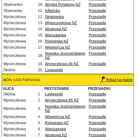
Strykowska
10.
Wojska Polskiego NŻ
Przesiadki
Strykowska
11.
Inflancka
Przesiadki
Wycieczkowa
12.
Strykowska
Przesiadki
Wycieczkowa
13.
Wypoczynkowa NŻ
Przesiadki
Wycieczkowa
14.
Woskowa NŻ
Przesiadki
Wycieczkowa
15.
Warszawska
Przesiadki
Wycieczkowa
16.
Rogowska NŻ
Przesiadki
Wycieczkowa
17.
Wiewiórcza NŻ
Przesiadki
Nowaka-Jeziorańskiego
Przesiadki
Wycieczkowa
18.
NŻ
Wycieczkowa
19.
Wycieczkowa 86 NŻ
Przesiadki
Okólna
20.
Łagiewniki
Dw. Łódź Fabryczna
Pokaż na mapie
ULICA
PRZYSTANEK
PRZESIADKI
Okólna
1.
Łagiewniki
Przesiadki
Wycieczkowa
2.
Wycieczkowa 86 NŻ
Przesiadki
Nowaka-Jeziorańskiego
Przesiadki
Wycieczkowa
3.
NŻ
Wycieczkowa
4.
Wiewiórcza NŻ
Przesiadki
Wycieczkowa
5.
Rogowska NŻ
Przesiadki
Wycieczkowa
6.
Warszawska
Przesiadki
Wycieczkowa
7.
Woskowa NŻ
Przesiadki