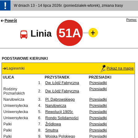
W dniach 13 - 14 lipca 2026r. (poniedziałek-wtorek), zmiana trasy
Pomoc
Powrót
51A
Linia
PODSTAWOWE KIERUNKI
Łagiewniki
Pokaż na mapie
ULICA
PRZYSTANEK
PRZESIADKI
1.
Dw. Łódź Fabryczna
Przesiadki
Rodziny
Przesiadki
2.
Dw. Łódź Fabryczna
Poznańskich
Narutowicza
3.
Pl. Dąbrowskiego
Przesiadki
Uniwersytecka
4.
Narutowicza
Przesiadki
Uniwersytecka
5.
Rewolucji 1905r.
Przesiadki
Uniwersytecka
6.
Rondo Solidarności
Przesiadki
Palki
7.
Źródłowa
Przesiadki
Palki
8.
Smutna
Przesiadki
Palki
9.
Wojska Polskiego
Przesiadki