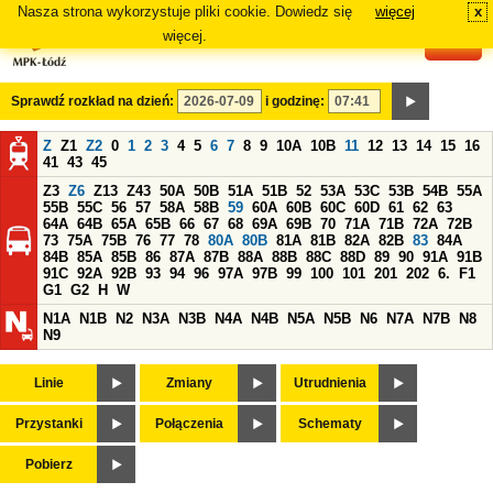
Nasza strona wykorzystuje pliki cookie. Dowiedz się
więcej
x
#
więcej.
Sprawdź rozkład na dzień:
i godzinę:
Z
Z1
Z2
0
1
2
3
4
5
6
7
8
9
10A
10B
11
12
13
14
15
16
41
43
45
Z3
Z6
Z13
Z43
50A
50B
51A
51B
52
53A
53C
53B
54B
55A
55B
55C
56
57
58A
58B
59
60A
60B
60C
60D
61
62
63
64A
64B
65A
65B
66
67
68
69A
69B
70
71A
71B
72A
72B
73
75A
75B
76
77
78
80A
80B
81A
81B
82A
82B
83
84A
84B
85A
85B
86
87A
87B
88A
88B
88C
88D
89
90
91A
91B
91C
92A
92B
93
94
96
97A
97B
99
100
101
201
202
6.
F1
G1
G2
H
W
N1A
N1B
N2
N3A
N3B
N4A
N4B
N5A
N5B
N6
N7A
N7B
N8
N9
Linie
Zmiany
Utrudnienia
Przystanki
Połączenia
Schematy
Pobierz