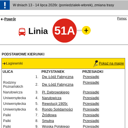
W dniach 13 - 14 lipca 2026r. (poniedziałek-wtorek), zmiana trasy
Pomoc
Powrót
51A
Linia
PODSTAWOWE KIERUNKI
Łagiewniki
Pokaż na mapie
ULICA
PRZYSTANEK
PRZESIADKI
1.
Dw. Łódź Fabryczna
Przesiadki
Rodziny
Przesiadki
2.
Dw. Łódź Fabryczna
Poznańskich
Narutowicza
3.
Pl. Dąbrowskiego
Przesiadki
Uniwersytecka
4.
Narutowicza
Przesiadki
Uniwersytecka
5.
Rewolucji 1905r.
Przesiadki
Uniwersytecka
6.
Rondo Solidarności
Przesiadki
Palki
7.
Źródłowa
Przesiadki
Palki
8.
Smutna
Przesiadki
Palki
9.
Wojska Polskiego
Przesiadki