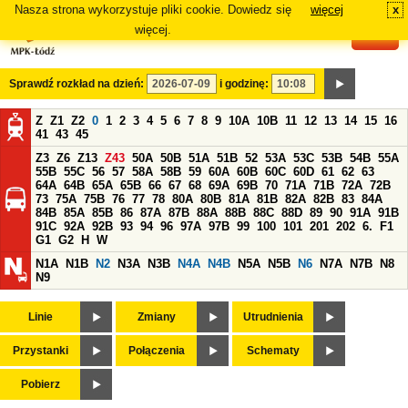
Nasza strona wykorzystuje pliki cookie. Dowiedz się
więcej
x
#
więcej.
Sprawdź rozkład na dzień:
i godzinę:
Z
Z1
Z2
0
1
2
3
4
5
6
7
8
9
10A
10B
11
12
13
14
15
16
41
43
45
Z3
Z6
Z13
Z43
50A
50B
51A
51B
52
53A
53C
53B
54B
55A
55B
55C
56
57
58A
58B
59
60A
60B
60C
60D
61
62
63
64A
64B
65A
65B
66
67
68
69A
69B
70
71A
71B
72A
72B
73
75A
75B
76
77
78
80A
80B
81A
81B
82A
82B
83
84A
84B
85A
85B
86
87A
87B
88A
88B
88C
88D
89
90
91A
91B
91C
92A
92B
93
94
96
97A
97B
99
100
101
201
202
6.
F1
G1
G2
H
W
N1A
N1B
N2
N3A
N3B
N4A
N4B
N5A
N5B
N6
N7A
N7B
N8
N9
Linie
Zmiany
Utrudnienia
Przystanki
Połączenia
Schematy
Pobierz