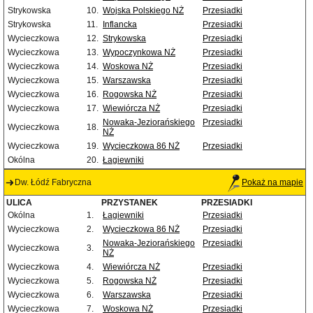
Strykowska
10.
Wojska Polskiego NŻ
Przesiadki
Strykowska
11.
Inflancka
Przesiadki
Wycieczkowa
12.
Strykowska
Przesiadki
Wycieczkowa
13.
Wypoczynkowa NŻ
Przesiadki
Wycieczkowa
14.
Woskowa NŻ
Przesiadki
Wycieczkowa
15.
Warszawska
Przesiadki
Wycieczkowa
16.
Rogowska NŻ
Przesiadki
Wycieczkowa
17.
Wiewiórcza NŻ
Przesiadki
Nowaka-Jeziorańskiego
Przesiadki
Wycieczkowa
18.
NŻ
Wycieczkowa
19.
Wycieczkowa 86 NŻ
Przesiadki
Okólna
20.
Łagiewniki
Dw. Łódź Fabryczna
Pokaż na mapie
ULICA
PRZYSTANEK
PRZESIADKI
Okólna
1.
Łagiewniki
Przesiadki
Wycieczkowa
2.
Wycieczkowa 86 NŻ
Przesiadki
Nowaka-Jeziorańskiego
Przesiadki
Wycieczkowa
3.
NŻ
Wycieczkowa
4.
Wiewiórcza NŻ
Przesiadki
Wycieczkowa
5.
Rogowska NŻ
Przesiadki
Wycieczkowa
6.
Warszawska
Przesiadki
Wycieczkowa
7.
Woskowa NŻ
Przesiadki