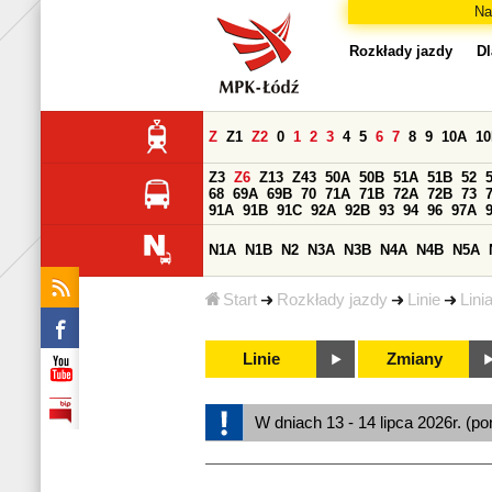
Na
Rozkłady jazdy
Dl
Z
Z1
Z2
0
1
2
3
4
5
6
7
8
9
10A
1
Z3
Z6
Z13
Z43
50A
50B
51A
51B
52
68
69A
69B
70
71A
71B
72A
72B
73
91A
91B
91C
92A
92B
93
94
96
97A
N1A
N1B
N2
N3A
N3B
N4A
N4B
N5A
Start
Rozkłady jazdy
Linie
Lini
Linie
Zmiany
W dniach 13 - 14 lipca 2026r. (po