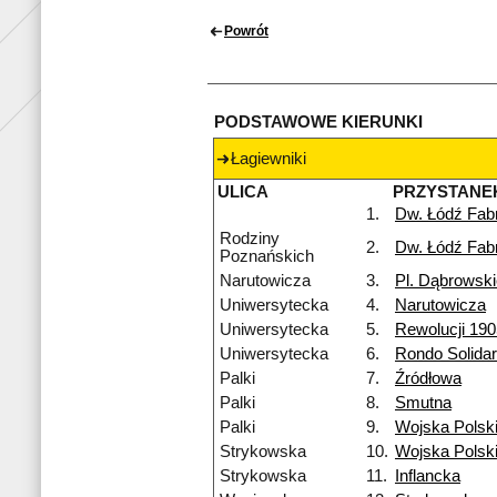
Powrót
PODSTAWOWE KIERUNKI
Łagiewniki
ULICA
PRZYSTANE
1.
Dw. Łódź Fab
Rodziny
2.
Dw. Łódź Fab
Poznańskich
Narutowicza
3.
Pl. Dąbrowsk
Uniwersytecka
4.
Narutowicza
Uniwersytecka
5.
Rewolucji 190
Uniwersytecka
6.
Rondo Solidar
Palki
7.
Źródłowa
Palki
8.
Smutna
Palki
9.
Wojska Polsk
Strykowska
10.
Wojska Polsk
Strykowska
11.
Inflancka