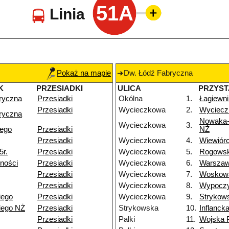
51A
Linia
Pokaż na mapie
Dw. Łódź Fabryczna
K
PRZESIADKI
ULICA
PRZYS
ryczna
Przesiadki
Okólna
1.
Łagiewni
Przesiadki
Wycieczkowa
2.
Wyciecz
ryczna
Nowaka-
Wycieczkowa
3.
iego
Przesiadki
NŻ
Przesiadki
Wycieczkowa
4.
Wiewiór
5r.
Przesiadki
Wycieczkowa
5.
Rogows
ności
Przesiadki
Wycieczkowa
6.
Warsza
Przesiadki
Wycieczkowa
7.
Woskow
Przesiadki
Wycieczkowa
8.
Wypocz
iego
Przesiadki
Wycieczkowa
9.
Strykow
iego NŻ
Przesiadki
Strykowska
10.
Inflanck
Przesiadki
Palki
11.
Wojska 