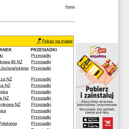
Pomoc
Pokaż na mapie
TANEK
PRZESIADKI
ki
Przesiadki
kowa 86 NŻ
Przesiadki
Jeziorańskiego
Przesiadki
cza NŻ
Przesiadki
ka NŻ
Przesiadki
wska
Przesiadki
a NŻ
Przesiadki
ynkowa NŻ
Przesiadki
ska
Przesiadki
a
Przesiadki
Polskiego
Przesiadki