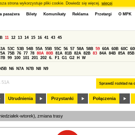
sza strona wykorzystuje pliki cookie. Dowiedz się więcej.
więcej
a pasażera
Bilety
Komunikaty
Reklama
Przetargi
O MPK
0B
11
12
13
14
15
16
41
43
45
53A
53C
53B
54B
55A
55B
55C
56
57
58A
58B
59
60A
60B
60C
60
75A
75B
76
77
78
80A
80B
81A
81B
82A
82B
83
84A
84B
85A
85B
97B
99
100
101
201
202
6.
F1
G1
G2
H
W
N5B
N6
N7A
N7B
N8
N9
a 51A
Sprawdź rozkład na d
Utrudnienia
Przystanki
Połączenia
niedziałek-wtorek), zmiana trasy