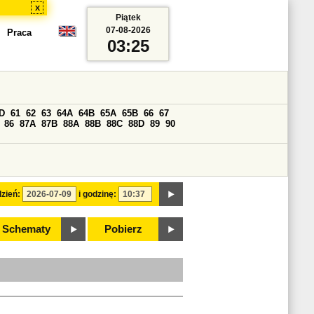
x
Piątek
07-08-2026
Praca
03:25
D
61
62
63
64A
64B
65A
65B
66
67
86
87A
87B
88A
88B
88C
88D
89
90
zień:
i godzinę:
Schematy
Pobierz