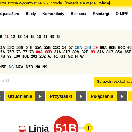
sza strona wykorzystuje pliki cookie. Dowiedz się więcej.
więcej
a pasażera
Bilety
Komunikaty
Reklama
Przetargi
O MPK
0B
11
12
13
14
15
16
41
43
45
53A
53C
53B
54B
55A
55B
55C
56
57
58A
58B
59
60A
60B
60C
60
75A
75B
76
77
78
80A
80B
81A
81B
82A
82B
83
84A
84B
85A
85B
97B
99
100
101
201
202
6.
F1
G1
G2
H
W
N5B
N6
N7A
N7B
N8
N9
a 51B
Sprawdź rozkład na d
Utrudnienia
Przystanki
Połączenia
51B
Linia