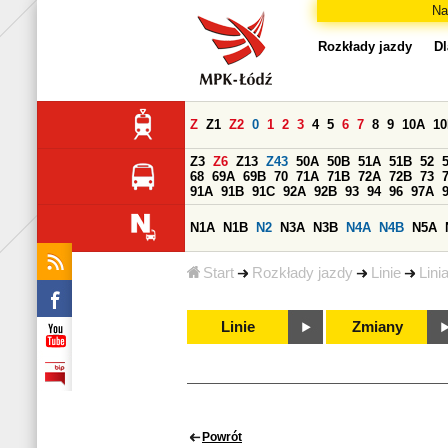
Na
Rozkłady jazdy
Dl
Z
Z1
Z2
0
1
2
3
4
5
6
7
8
9
10A
1
Z3
Z6
Z13
Z43
50A
50B
51A
51B
52
68
69A
69B
70
71A
71B
72A
72B
73
91A
91B
91C
92A
92B
93
94
96
97A
N1A
N1B
N2
N3A
N3B
N4A
N4B
N5A
Start
Rozkłady jazdy
Linie
Lini
Linie
Zmiany
Powrót