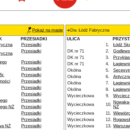
Pokaż na mapie
Dw. Łódź Fabryczna
K
PRZESIADKI
ULICA
PRZYS
ryczna
Przesiadki
1.
Łódź Sko
Przesiadki
DK nr 71
2.
Godlews
ryczna
DK nr 71
3.
Przyklas
iego
Przesiadki
DK nr 71
4.
Łagiewn
Przesiadki
Okólna
5.
Secesyj
5r.
Przesiadki
Okólna
6.
Antyczn
ności
Przesiadki
Okólna
7.
Łagiewn
Przesiadki
Okólna
8.
Łagiewni
Przesiadki
Wycieczkowa
9.
Wyciecz
iego
Przesiadki
Nowaka-
Wycieczkowa
10.
iego NŻ
Przesiadki
NŻ
Przesiadki
Wycieczkowa
11.
Wiewiór
Przesiadki
Wycieczkowa
12.
Rogows
wa NŻ
Przesiadki
Wycieczkowa
13.
Warsza