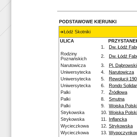
PODSTAWOWE KIERUNKI
Łódź Skotniki
ULICA
PRZYSTANE
1.
Dw. Łódź Fab
Rodziny
2.
Dw. Łódź Fab
Poznańskich
Narutowicza
3.
Pl. Dąbrowsk
Uniwersytecka
4.
Narutowicza
Uniwersytecka
5.
Rewolucji 190
Uniwersytecka
6.
Rondo Solidar
Palki
7.
Źródłowa
Palki
8.
Smutna
Palki
9.
Wojska Polsk
Strykowska
10.
Wojska Polsk
Strykowska
11.
Inflancka
Wycieczkowa
12.
Strykowska
Wycieczkowa
13.
Wypoczynko