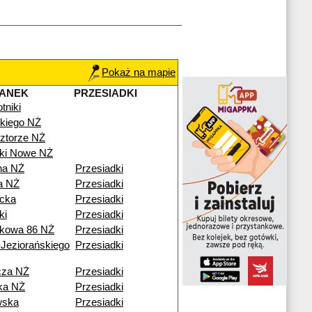
Pokaż na mapie
TANEK
PRZESIADKI
tniki
kiego NŻ
ztorze NŻ
iki Nowe NŻ
na NŻ
Przesiadki
a NŻ
Przesiadki
icka
Przesiadki
ki
Przesiadki
kowa 86 NŻ
Przesiadki
Jeziorańskiego
Przesiadki
cza NŻ
Przesiadki
ka NŻ
Przesiadki
wska
Przesiadki