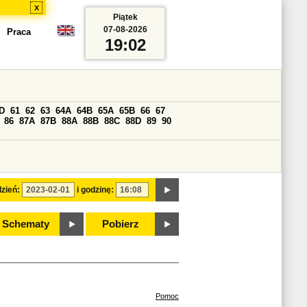
x
Piątek
07-08-2026
Praca
19:02
D
61
62
63
64A
64B
65A
65B
66
67
86
87A
87B
88A
88B
88C
88D
89
90
zień:
i godzinę:
Schematy
Pobierz
Pomoc