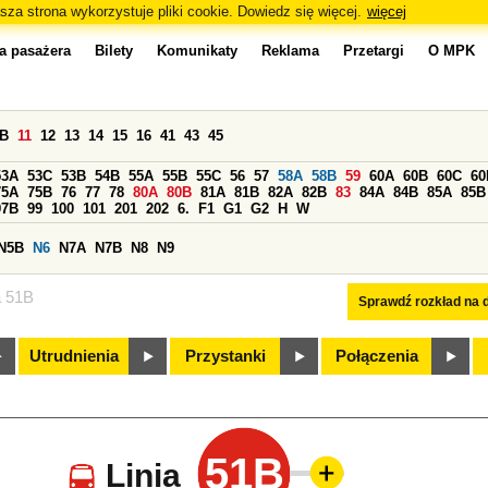
sza strona wykorzystuje pliki cookie. Dowiedz się więcej.
więcej
a pasażera
Bilety
Komunikaty
Reklama
Przetargi
O MPK
0B
11
12
13
14
15
16
41
43
45
53A
53C
53B
54B
55A
55B
55C
56
57
58A
58B
59
60A
60B
60C
60
75A
75B
76
77
78
80A
80B
81A
81B
82A
82B
83
84A
84B
85A
85B
97B
99
100
101
201
202
6.
F1
G1
G2
H
W
N5B
N6
N7A
N7B
N8
N9
a 51B
Sprawdź rozkład na d
Utrudnienia
Przystanki
Połączenia
51B
Linia