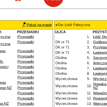
Pokaż na mapie
Dw. Łódź Fabryczna
K
PRZESIADKI
ULICA
PRZYS
ryczna
Przesiadki
1.
Łódź Sko
Przesiadki
DK nr 71
2.
Godlews
ryczna
DK nr 71
3.
Przyklas
iego
Przesiadki
DK nr 71
4.
Łagiewn
Przesiadki
Okólna
5.
Secesyj
5r.
Przesiadki
Okólna
6.
Antyczn
ności
Przesiadki
Okólna
7.
Łagiewn
Przesiadki
Okólna
8.
Łagiewni
Przesiadki
Wycieczkowa
9.
Wyciecz
iego
Przesiadki
Nowaka-
Wycieczkowa
10.
iego NŻ
Przesiadki
NŻ
Przesiadki
Wycieczkowa
11.
Wiewiór
Przesiadki
Wycieczkowa
12.
Rogows
wa NŻ
Przesiadki
Wycieczkowa
13.
Warsza