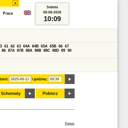
x
Sobota
08-08-2026
Praca
10:09
D
61
62
63
64A
64B
65A
65B
66
67
86
87A
87B
88A
88B
88C
88D
89
90
zień:
i godzinę:
Schematy
Pobierz
Pomoc