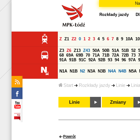
Na
Rozkłady jazdy
Dl
Z
Z1
Z2
0
1
2
3
4
5
6
7
8
9
10A
1
Z3
Z6
Z13
Z43
50A
50B
51A
51B
52
68
69A
69B
70
71A
71B
72A
72B
73
91A
91B
91C
92A
92B
93
94
96
97A
N1A
N1B
N2
N3A
N3B
N4A
N4B
N5A
Start
Rozkłady jazdy
Linie
Lini
Linie
Zmiany
Powrót