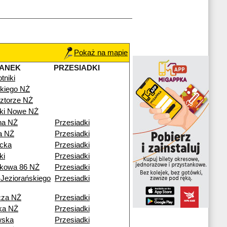
Pokaż na mapie
TANEK
PRZESIADKI
tniki
kiego NŻ
ztorze NŻ
iki Nowe NŻ
na NŻ
Przesiadki
a NŻ
Przesiadki
icka
Przesiadki
ki
Przesiadki
kowa 86 NŻ
Przesiadki
Jeziorańskiego
Przesiadki
cza NŻ
Przesiadki
ka NŻ
Przesiadki
wska
Przesiadki