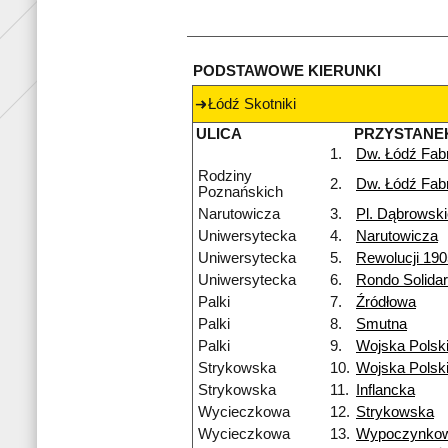
PODSTAWOWE KIERUNKI
Łódź Skotniki
ULICA
PRZYSTANE
1.
Dw. Łódź Fab
Rodziny
2.
Dw. Łódź Fab
Poznańskich
Narutowicza
3.
Pl. Dąbrowsk
Uniwersytecka
4.
Narutowicza
Uniwersytecka
5.
Rewolucji 190
Uniwersytecka
6.
Rondo Solidar
Palki
7.
Źródłowa
Palki
8.
Smutna
Palki
9.
Wojska Polsk
Strykowska
10.
Wojska Polsk
Strykowska
11.
Inflancka
Wycieczkowa
12.
Strykowska
Wycieczkowa
13.
Wypoczynko