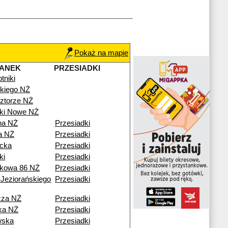
Pokaż na mapie
TANEK
PRZESIADKI
tniki
kiego NŻ
ztorze NŻ
iki Nowe NŻ
na NŻ
Przesiadki
a NŻ
Przesiadki
icka
Przesiadki
ki
Przesiadki
kowa 86 NŻ
Przesiadki
Jeziorańskiego
Przesiadki
cza NŻ
Przesiadki
ka NŻ
Przesiadki
wska
Przesiadki