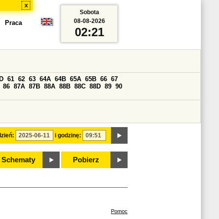
x
Sobota
08-08-2026
Praca
02:21
D
61
62
63
64A
64B
65A
65B
66
67
86
87A
87B
88A
88B
88C
88D
89
90
zień:
i godzinę:
Schematy
Pobierz
Pomoc