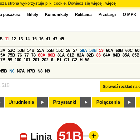
sza strona wykorzystuje pliki cookie. Dowiedz się więcej.
więcej
a pasażera
Bilety
Komunikaty
Reklama
Przetargi
O MPK
0B
11
12
13
14
15
16
41
43
45
53A
53C
53B
54B
55A
55B
55C
56
57
58A
58B
59
60A
60B
60C
60
75A
75B
76
77
78
80A
80B
81A
81B
82A
82B
83
84A
84B
85A
85B
97B
99
100
101
201
202
6.
F1
G1
G2
H
W
N5B
N6
N7A
N7B
N8
N9
a 51B
Sprawdź rozkład na d
Utrudnienia
Przystanki
Połączenia
51B
Linia