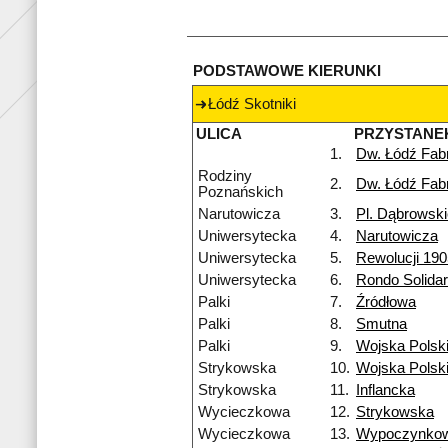
PODSTAWOWE KIERUNKI
Łódź Skotniki
ULICA
PRZYSTANE
1.
Dw. Łódź Fab
Rodziny
2.
Dw. Łódź Fab
Poznańskich
Narutowicza
3.
Pl. Dąbrowsk
Uniwersytecka
4.
Narutowicza
Uniwersytecka
5.
Rewolucji 190
Uniwersytecka
6.
Rondo Solidar
Palki
7.
Źródłowa
Palki
8.
Smutna
Palki
9.
Wojska Polsk
Strykowska
10.
Wojska Polsk
Strykowska
11.
Inflancka
Wycieczkowa
12.
Strykowska
Wycieczkowa
13.
Wypoczynko