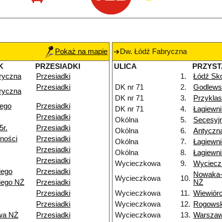
Pokaż na mapie
Dw. Łódź Fabryczna
K
PRZESIADKI
ULICA
PRZYS
ryczna
Przesiadki
1.
Łódź Sko
Przesiadki
DK nr 71
2.
Godlews
ryczna
DK nr 71
3.
Przyklas
iego
Przesiadki
DK nr 71
4.
Łagiewn
Przesiadki
Okólna
5.
Secesyj
5r.
Przesiadki
Okólna
6.
Antyczn
ności
Przesiadki
Okólna
7.
Łagiewn
Przesiadki
Okólna
8.
Łagiewni
Przesiadki
Wycieczkowa
9.
Wyciecz
iego
Przesiadki
Nowaka-
Wycieczkowa
10.
iego NŻ
Przesiadki
NŻ
Przesiadki
Wycieczkowa
11.
Wiewiór
Przesiadki
Wycieczkowa
12.
Rogows
wa NŻ
Przesiadki
Wycieczkowa
13.
Warsza