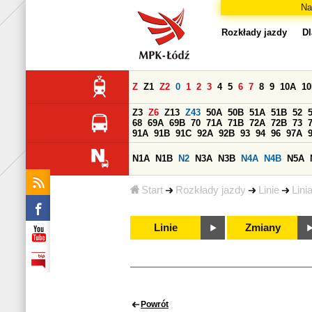
Na
Rozkłady jazdy
Dl
Z
Z1
Z2
0
1
2
3
4
5
6
7
8
9
10A
1
Z3
Z6
Z13
Z43
50A
50B
51A
51B
52
68
69A
69B
70
71A
71B
72A
72B
73
91A
91B
91C
92A
92B
93
94
96
97A
N1A
N1B
N2
N3A
N3B
N4A
N4B
N5A
Start
Rozkłady jazdy
Linie
Lini
Linie
Zmiany
Powrót