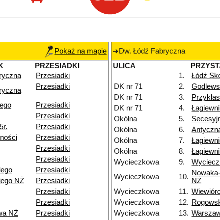
Pokaż na mapie
Dw. Łódź Fabryczna
K
PRZESIADKI
ULICA
PRZYS
ryczna
Przesiadki
1.
Łódź Sko
Przesiadki
DK nr 71
2.
Godlews
ryczna
DK nr 71
3.
Przyklas
iego
Przesiadki
DK nr 71
4.
Łagiewn
Przesiadki
Okólna
5.
Secesyj
5r.
Przesiadki
Okólna
6.
Antyczn
ności
Przesiadki
Okólna
7.
Łagiewn
Przesiadki
Okólna
8.
Łagiewni
Przesiadki
Wycieczkowa
9.
Wyciecz
iego
Przesiadki
Nowaka-
Wycieczkowa
10.
iego NŻ
Przesiadki
NŻ
Przesiadki
Wycieczkowa
11.
Wiewiór
Przesiadki
Wycieczkowa
12.
Rogows
wa NŻ
Przesiadki
Wycieczkowa
13.
Warsza