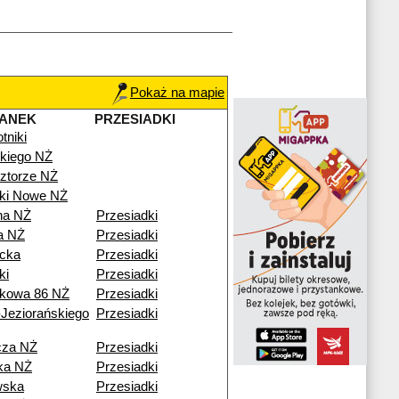
Pokaż na mapie
TANEK
PRZESIADKI
tniki
kiego NŻ
ztorze NŻ
iki Nowe NŻ
na NŻ
Przesiadki
a NŻ
Przesiadki
icka
Przesiadki
ki
Przesiadki
kowa 86 NŻ
Przesiadki
Jeziorańskiego
Przesiadki
cza NŻ
Przesiadki
ka NŻ
Przesiadki
wska
Przesiadki