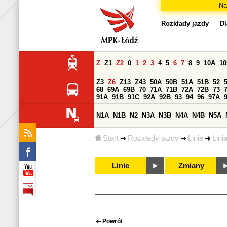
Na
Rozkłady jazdy
Dl
Z
Z1
Z2
0
1
2
3
4
5
6
7
8
9
10A
1
Z3
Z6
Z13
Z43
50A
50B
51A
51B
52
68
69A
69B
70
71A
71B
72A
72B
73
91A
91B
91C
92A
92B
93
94
96
97A
N1A
N1B
N2
N3A
N3B
N4A
N4B
N5A
Start
Rozkłady jazdy
Linie
Lini
Linie
Zmiany
Powrót