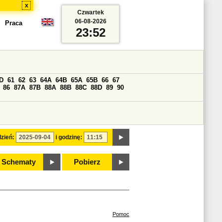
x
Czwartek
06-08-2026
Praca
23:52
D
61
62
63
64A
64B
65A
65B
66
67
86
87A
87B
88A
88B
88C
88D
89
90
zień:
i godzinę:
Schematy
Pobierz
Pomoc