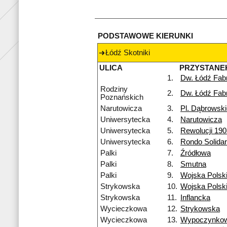
PODSTAWOWE KIERUNKI
Łódź Skotniki
ULICA
PRZYSTANE
1.
Dw. Łódź Fab
Rodziny
2.
Dw. Łódź Fab
Poznańskich
Narutowicza
3.
Pl. Dąbrowsk
Uniwersytecka
4.
Narutowicza
Uniwersytecka
5.
Rewolucji 190
Uniwersytecka
6.
Rondo Solidar
Palki
7.
Źródłowa
Palki
8.
Smutna
Palki
9.
Wojska Polsk
Strykowska
10.
Wojska Polsk
Strykowska
11.
Inflancka
Wycieczkowa
12.
Strykowska
Wycieczkowa
13.
Wypoczynko