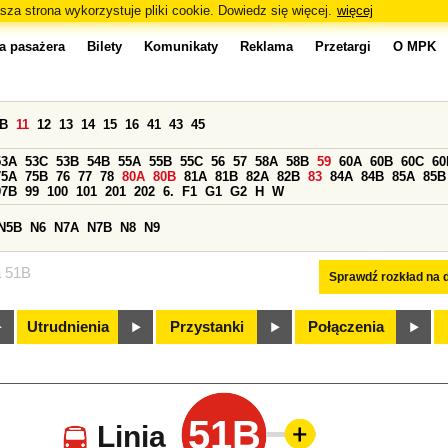
sza strona wykorzystuje pliki cookie. Dowiedz się więcej.
więcej
a pasażera
Bilety
Komunikaty
Reklama
Przetargi
O MPK
0B
11
12
13
14
15
16
41
43
45
53A
53C
53B
54B
55A
55B
55C
56
57
58A
58B
59
60A
60B
60C
60
75A
75B
76
77
78
80A
80B
81A
81B
82A
82B
83
84A
84B
85A
85B
97B
99
100
101
201
202
6.
F1
G1
G2
H
W
N5B
N6
N7A
N7B
N8
N9
a 51B
Sprawdź rozkład na d
Utrudnienia
Przystanki
Połączenia
51B
Linia