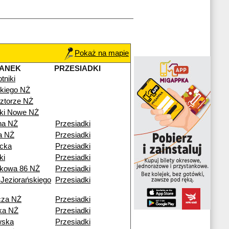
Pokaż na mapie
TANEK
PRZESIADKI
tniki
kiego NŻ
ztorze NŻ
iki Nowe NŻ
na NŻ
Przesiadki
a NŻ
Przesiadki
icka
Przesiadki
ki
Przesiadki
kowa 86 NŻ
Przesiadki
Jeziorańskiego
Przesiadki
cza NŻ
Przesiadki
ka NŻ
Przesiadki
wska
Przesiadki