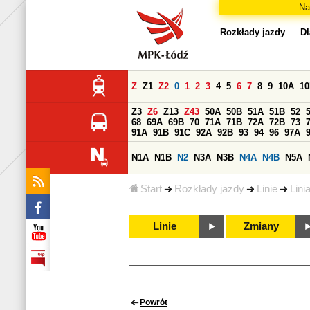
Na
Rozkłady jazdy
Dl
Z
Z1
Z2
0
1
2
3
4
5
6
7
8
9
10A
1
Z3
Z6
Z13
Z43
50A
50B
51A
51B
52
68
69A
69B
70
71A
71B
72A
72B
73
91A
91B
91C
92A
92B
93
94
96
97A
N1A
N1B
N2
N3A
N3B
N4A
N4B
N5A
Start
Rozkłady jazdy
Linie
Lini
Linie
Zmiany
Powrót