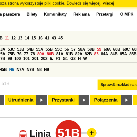
sza strona wykorzystuje pliki cookie. Dowiedz się więcej.
więcej
a pasażera
Bilety
Komunikaty
Reklama
Przetargi
O MPK
0B
11
12
13
14
15
16
41
43
45
53A
53C
53B
54B
55A
55B
55C
56
57
58A
58B
59
60A
60B
60C
60
75A
75B
76
77
78
80A
80B
81A
81B
82A
82B
83
84A
84B
85A
85B
97B
99
100
101
201
202
6.
F1
G1
G2
H
W
N5B
N6
N7A
N7B
N8
N9
a 51B
Sprawdź rozkład na d
Utrudnienia
Przystanki
Połączenia
51B
Linia