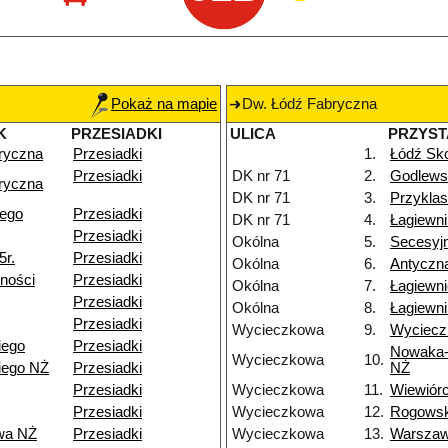
Pokaż na mapie
Dw. Łódź Fabryczna
K
PRZESIADKI
ULICA
PRZYS
ryczna
Przesiadki
1.
Łódź Sko
Przesiadki
DK nr 71
2.
Godlews
ryczna
DK nr 71
3.
Przyklas
iego
Przesiadki
DK nr 71
4.
Łagiewn
Przesiadki
Okólna
5.
Secesyj
5r.
Przesiadki
Okólna
6.
Antyczn
ności
Przesiadki
Okólna
7.
Łagiewn
Przesiadki
Okólna
8.
Łagiewni
Przesiadki
Wycieczkowa
9.
Wyciecz
iego
Przesiadki
Nowaka-
Wycieczkowa
10.
iego NŻ
Przesiadki
NŻ
Przesiadki
Wycieczkowa
11.
Wiewiór
Przesiadki
Wycieczkowa
12.
Rogows
wa NŻ
Przesiadki
Wycieczkowa
13.
Warsza