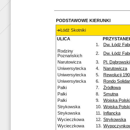
PODSTAWOWE KIERUNKI
Łódź Skotniki
ULICA
PRZYSTANE
1.
Dw. Łódź Fab
Rodziny
2.
Dw. Łódź Fab
Poznańskich
Narutowicza
3.
Pl. Dąbrowsk
Uniwersytecka
4.
Narutowicza
Uniwersytecka
5.
Rewolucji 190
Uniwersytecka
6.
Rondo Solidar
Palki
7.
Źródłowa
Palki
8.
Smutna
Palki
9.
Wojska Polsk
Strykowska
10.
Wojska Polsk
Strykowska
11.
Inflancka
Wycieczkowa
12.
Strykowska
Wycieczkowa
13.
Wypoczynko