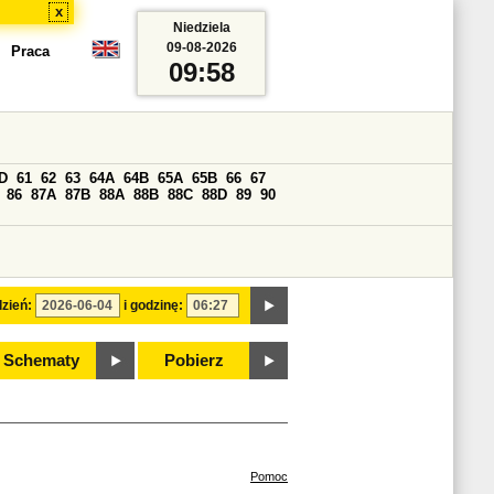
x
Niedziela
09-08-2026
Praca
09:58
D
61
62
63
64A
64B
65A
65B
66
67
86
87A
87B
88A
88B
88C
88D
89
90
zień:
i godzinę:
Schematy
Pobierz
Pomoc