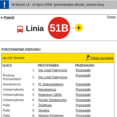
W dniach 13 - 14 lipca 2026r. (poniedziałek-wtorek), zmiana trasy
Pomoc
Powrót
51B
Linia
PODSTAWOWE KIERUNKI
Łódź Skotniki
Pokaż na mapie
ULICA
PRZYSTANEK
PRZESIADKI
1.
Dw. Łódź Fabryczna
Przesiadki
Rodziny
Przesiadki
2.
Dw. Łódź Fabryczna
Poznańskich
Narutowicza
3.
Pl. Dąbrowskiego
Przesiadki
Uniwersytecka
4.
Narutowicza
Przesiadki
Uniwersytecka
5.
Rewolucji 1905r.
Przesiadki
Uniwersytecka
6.
Rondo Solidarności
Przesiadki
Palki
7.
Źródłowa
Przesiadki
Palki
8.
Smutna
Przesiadki
Palki
9.
Wojska Polskiego
Przesiadki