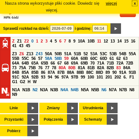
Nasza strona wykorzystuje pliki cookie. Dowiedz się
więcej
x
#
więcej.
Sprawdź rozkład na dzień:
i godzinę:
Z
Z1
Z2
0
1
2
3
4
5
6
7
8
9
10A
10B
11
12
13
14
15
16
41
43
45
Z3
Z6
Z13
Z43
50A
50B
51A
51B
52
53A
53C
53B
54B
55A
55B
55C
56
57
58A
58B
59
60A
60B
60C
60D
61
62
63
64A
64B
65A
65B
66
67
68
69A
69B
70
71A
71B
72A
72B
73
75A
75B
76
77
78
80A
80B
81A
81B
82A
82B
83
84A
84B
85A
85B
86
87A
87B
88A
88B
88C
88D
89
90
91A
91B
91C
92A
92B
93
94
96
97A
97B
99
100
101
201
202
6.
F1
G1
G2
H
W
N1A
N1B
N2
N3A
N3B
N4A
N4B
N5A
N5B
N6
N7A
N7B
N8
N9
Linie
Zmiany
Utrudnienia
Przystanki
Połączenia
Schematy
Pobierz