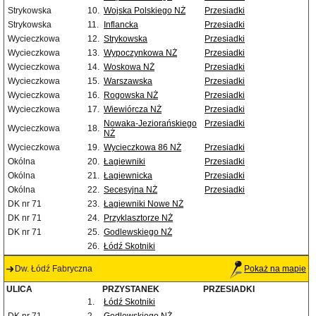
Strykowska
10.
Wojska Polskiego NŻ
Przesiadki
Strykowska
11.
Inflancka
Przesiadki
Wycieczkowa
12.
Strykowska
Przesiadki
Wycieczkowa
13.
Wypoczynkowa NŻ
Przesiadki
Wycieczkowa
14.
Woskowa NŻ
Przesiadki
Wycieczkowa
15.
Warszawska
Przesiadki
Wycieczkowa
16.
Rogowska NŻ
Przesiadki
Wycieczkowa
17.
Wiewiórcza NŻ
Przesiadki
Nowaka-Jeziorańskiego
Przesiadki
Wycieczkowa
18.
NŻ
Wycieczkowa
19.
Wycieczkowa 86 NŻ
Przesiadki
Okólna
20.
Łagiewniki
Przesiadki
Okólna
21.
Łagiewnicka
Przesiadki
Okólna
22.
Secesyjna NŻ
Przesiadki
DK nr 71
23.
Łagiewniki Nowe NŻ
DK nr 71
24.
Przyklasztorze NŻ
DK nr 71
25.
Godlewskiego NŻ
26.
Łódź Skotniki
Dw. Łódź Fabryczna
Pokaż na mapie
ULICA
PRZYSTANEK
PRZESIADKI
1.
Łódź Skotniki