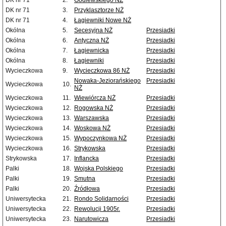
DK nr 71
2.
Godlewskiego NŻ
DK nr 71
3.
Przyklasztorze NŻ
DK nr 71
4.
Łagiewniki Nowe NŻ
Okólna
5.
Secesyjna NŻ
Przesiadki
Okólna
6.
Antyczna NŻ
Przesiadki
Okólna
7.
Łagiewnicka
Przesiadki
Okólna
8.
Łagiewniki
Przesiadki
Wycieczkowa
9.
Wycieczkowa 86 NŻ
Przesiadki
Nowaka-Jeziorańskiego
Przesiadki
Wycieczkowa
10.
NŻ
Wycieczkowa
11.
Wiewiórcza NŻ
Przesiadki
Wycieczkowa
12.
Rogowska NŻ
Przesiadki
Wycieczkowa
13.
Warszawska
Przesiadki
Wycieczkowa
14.
Woskowa NŻ
Przesiadki
Wycieczkowa
15.
Wypoczynkowa NŻ
Przesiadki
Wycieczkowa
16.
Strykowska
Przesiadki
Strykowska
17.
Inflancka
Przesiadki
Palki
18.
Wojska Polskiego
Przesiadki
Palki
19.
Smutna
Przesiadki
Palki
20.
Źródłowa
Przesiadki
Uniwersytecka
21.
Rondo Solidarności
Przesiadki
Uniwersytecka
22.
Rewolucji 1905r.
Przesiadki
Uniwersytecka
23.
Narutowicza
Przesiadki