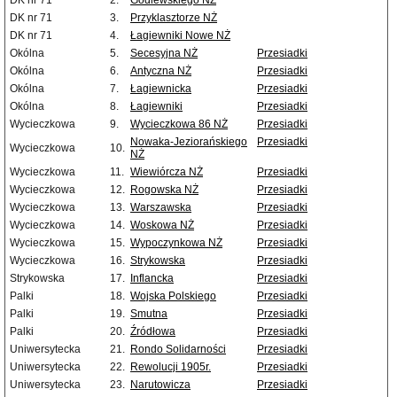
DK nr 71
2.
Godlewskiego NŻ
DK nr 71
3.
Przyklasztorze NŻ
DK nr 71
4.
Łagiewniki Nowe NŻ
Okólna
5.
Secesyjna NŻ
Przesiadki
Okólna
6.
Antyczna NŻ
Przesiadki
Okólna
7.
Łagiewnicka
Przesiadki
Okólna
8.
Łagiewniki
Przesiadki
Wycieczkowa
9.
Wycieczkowa 86 NŻ
Przesiadki
Nowaka-Jeziorańskiego
Przesiadki
Wycieczkowa
10.
NŻ
Wycieczkowa
11.
Wiewiórcza NŻ
Przesiadki
Wycieczkowa
12.
Rogowska NŻ
Przesiadki
Wycieczkowa
13.
Warszawska
Przesiadki
Wycieczkowa
14.
Woskowa NŻ
Przesiadki
Wycieczkowa
15.
Wypoczynkowa NŻ
Przesiadki
Wycieczkowa
16.
Strykowska
Przesiadki
Strykowska
17.
Inflancka
Przesiadki
Palki
18.
Wojska Polskiego
Przesiadki
Palki
19.
Smutna
Przesiadki
Palki
20.
Źródłowa
Przesiadki
Uniwersytecka
21.
Rondo Solidarności
Przesiadki
Uniwersytecka
22.
Rewolucji 1905r.
Przesiadki
Uniwersytecka
23.
Narutowicza
Przesiadki