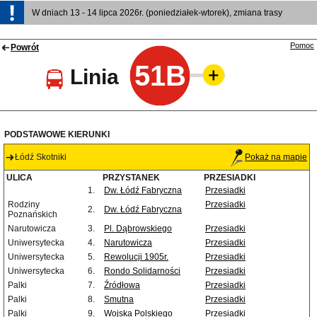
W dniach 13 - 14 lipca 2026r. (poniedziałek-wtorek), zmiana trasy
Pomoc
Powrót
51B
Linia
PODSTAWOWE KIERUNKI
Łódź Skotniki
Pokaż na mapie
ULICA
PRZYSTANEK
PRZESIADKI
1.
Dw. Łódź Fabryczna
Przesiadki
Rodziny
Przesiadki
2.
Dw. Łódź Fabryczna
Poznańskich
Narutowicza
3.
Pl. Dąbrowskiego
Przesiadki
Uniwersytecka
4.
Narutowicza
Przesiadki
Uniwersytecka
5.
Rewolucji 1905r.
Przesiadki
Uniwersytecka
6.
Rondo Solidarności
Przesiadki
Palki
7.
Źródłowa
Przesiadki
Palki
8.
Smutna
Przesiadki
Palki
9.
Wojska Polskiego
Przesiadki