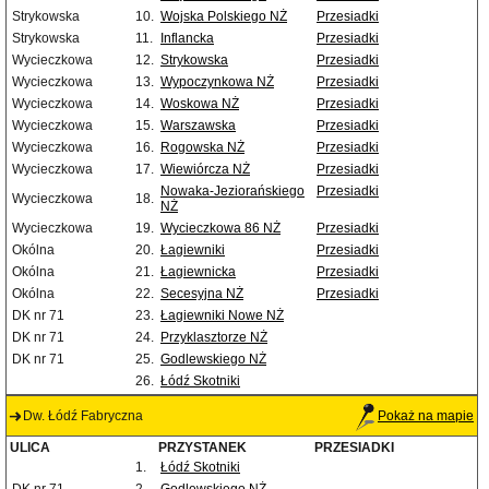
Strykowska
10.
Wojska Polskiego NŻ
Przesiadki
Strykowska
11.
Inflancka
Przesiadki
Wycieczkowa
12.
Strykowska
Przesiadki
Wycieczkowa
13.
Wypoczynkowa NŻ
Przesiadki
Wycieczkowa
14.
Woskowa NŻ
Przesiadki
Wycieczkowa
15.
Warszawska
Przesiadki
Wycieczkowa
16.
Rogowska NŻ
Przesiadki
Wycieczkowa
17.
Wiewiórcza NŻ
Przesiadki
Nowaka-Jeziorańskiego
Przesiadki
Wycieczkowa
18.
NŻ
Wycieczkowa
19.
Wycieczkowa 86 NŻ
Przesiadki
Okólna
20.
Łagiewniki
Przesiadki
Okólna
21.
Łagiewnicka
Przesiadki
Okólna
22.
Secesyjna NŻ
Przesiadki
DK nr 71
23.
Łagiewniki Nowe NŻ
DK nr 71
24.
Przyklasztorze NŻ
DK nr 71
25.
Godlewskiego NŻ
26.
Łódź Skotniki
Dw. Łódź Fabryczna
Pokaż na mapie
ULICA
PRZYSTANEK
PRZESIADKI
1.
Łódź Skotniki