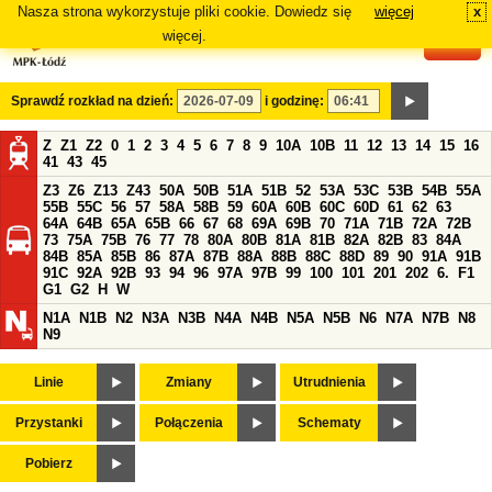
Nasza strona wykorzystuje pliki cookie. Dowiedz się
więcej
x
#
więcej.
Sprawdź rozkład na dzień:
i godzinę:
Z
Z1
Z2
0
1
2
3
4
5
6
7
8
9
10A
10B
11
12
13
14
15
16
41
43
45
Z3
Z6
Z13
Z43
50A
50B
51A
51B
52
53A
53C
53B
54B
55A
55B
55C
56
57
58A
58B
59
60A
60B
60C
60D
61
62
63
64A
64B
65A
65B
66
67
68
69A
69B
70
71A
71B
72A
72B
73
75A
75B
76
77
78
80A
80B
81A
81B
82A
82B
83
84A
84B
85A
85B
86
87A
87B
88A
88B
88C
88D
89
90
91A
91B
91C
92A
92B
93
94
96
97A
97B
99
100
101
201
202
6.
F1
G1
G2
H
W
N1A
N1B
N2
N3A
N3B
N4A
N4B
N5A
N5B
N6
N7A
N7B
N8
N9
Linie
Zmiany
Utrudnienia
Przystanki
Połączenia
Schematy
Pobierz