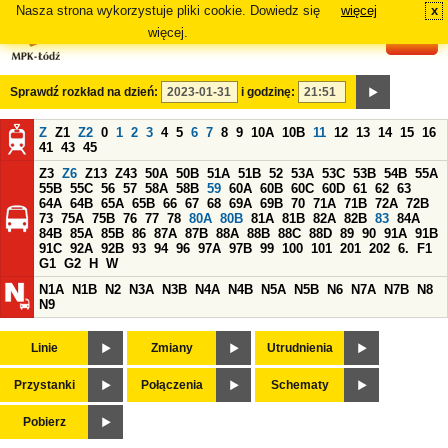
Nasza strona wykorzystuje pliki cookie. Dowiedz się
więcej
x
#
więcej.
Sprawdź rozkład na dzień:
i godzinę:
Z
Z1
Z2
0
1
2
3
4
5
6
7
8
9
10A
10B
11
12
13
14
15
16
41
43
45
Z3
Z6
Z13
Z43
50A
50B
51A
51B
52
53A
53C
53B
54B
55A
55B
55C
56
57
58A
58B
59
60A
60B
60C
60D
61
62
63
64A
64B
65A
65B
66
67
68
69A
69B
70
71A
71B
72A
72B
73
75A
75B
76
77
78
80A
80B
81A
81B
82A
82B
83
84A
84B
85A
85B
86
87A
87B
88A
88B
88C
88D
89
90
91A
91B
91C
92A
92B
93
94
96
97A
97B
99
100
101
201
202
6.
F1
G1
G2
H
W
N1A
N1B
N2
N3A
N3B
N4A
N4B
N5A
N5B
N6
N7A
N7B
N8
N9
Linie
Zmiany
Utrudnienia
Przystanki
Połączenia
Schematy
Pobierz