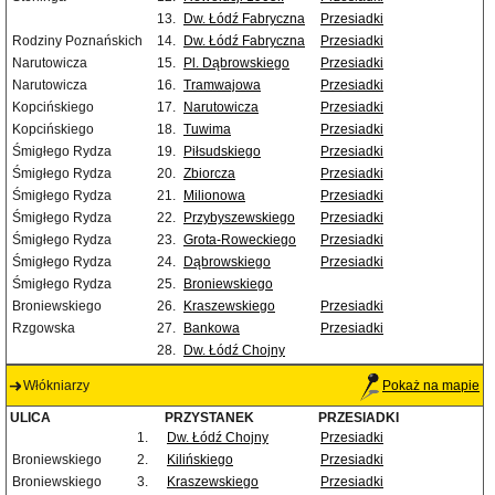
13.
Dw. Łódź Fabryczna
Przesiadki
Rodziny Poznańskich
14.
Dw. Łódź Fabryczna
Przesiadki
Narutowicza
15.
Pl. Dąbrowskiego
Przesiadki
Narutowicza
16.
Tramwajowa
Przesiadki
Kopcińskiego
17.
Narutowicza
Przesiadki
Kopcińskiego
18.
Tuwima
Przesiadki
Śmigłego Rydza
19.
Piłsudskiego
Przesiadki
Śmigłego Rydza
20.
Zbiorcza
Przesiadki
Śmigłego Rydza
21.
Milionowa
Przesiadki
Śmigłego Rydza
22.
Przybyszewskiego
Przesiadki
Śmigłego Rydza
23.
Grota-Roweckiego
Przesiadki
Śmigłego Rydza
24.
Dąbrowskiego
Przesiadki
Śmigłego Rydza
25.
Broniewskiego
Broniewskiego
26.
Kraszewskiego
Przesiadki
Rzgowska
27.
Bankowa
Przesiadki
28.
Dw. Łódź Chojny
Włókniarzy
Pokaż na mapie
ULICA
PRZYSTANEK
PRZESIADKI
1.
Dw. Łódź Chojny
Przesiadki
Broniewskiego
2.
Kilińskiego
Przesiadki
Broniewskiego
3.
Kraszewskiego
Przesiadki