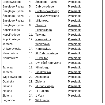
Broniewskiego
4.
Śmigłego-Rydza
Przesiadki
Śmigłego Rydza
5.
Dąbrowskiego
Przesiadki
Śmigłego Rydza
6.
Grota-Roweckiego
Przesiadki
Śmigłego Rydza
7.
Przybyszewskiego
Przesiadki
Śmigłego Rydza
8.
Milionowa
Przesiadki
Śmigłego Rydza
9.
Zbiorcza
Przesiadki
Kopcińskiego
10.
Piłsudskiego
Przesiadki
Kopcińskiego
11.
Tuwima
Przesiadki
Kopcińskiego
12.
Narutowicza
Przesiadki
Jaracza
13.
Wierzbowa
Przesiadki
Uniwersytecka
14.
Narutowicza
Przesiadki
Narutowicza
15.
Pl. Dąbrowskiego
Przesiadki
Narutowicza
16.
P.O.W. NŻ
Przesiadki
17.
Dw. Łódź Fabryczna
Przesiadki
Jaracza
18.
Kilińskiego
Przesiadki
Jaracza
19.
Piotrkowska
Przesiadki
Więckowskiego
20.
Zachodnia
Przesiadki
Gdańska
21.
Zielona
Przesiadki
Zielona
22.
Pl. Barlickiego
Przesiadki
Zielona
23.
Pl. Hallera
Przesiadki
Zielona
24.
1 Maja
Przesiadki
Legionów
25.
Włókniarzy