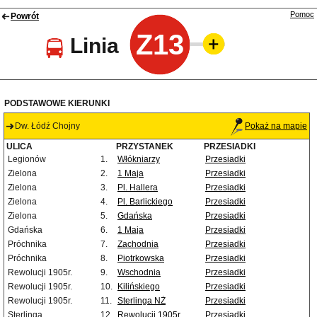
Pomoc
Powrót
Z13
Linia
PODSTAWOWE KIERUNKI
Dw. Łódź Chojny
Pokaż na mapie
ULICA
PRZYSTANEK
PRZESIADKI
Legionów
1.
Włókniarzy
Przesiadki
Zielona
2.
1 Maja
Przesiadki
Zielona
3.
Pl. Hallera
Przesiadki
Zielona
4.
Pl. Barlickiego
Przesiadki
Zielona
5.
Gdańska
Przesiadki
Gdańska
6.
1 Maja
Przesiadki
Próchnika
7.
Zachodnia
Przesiadki
Próchnika
8.
Piotrkowska
Przesiadki
Rewolucji 1905r.
9.
Wschodnia
Przesiadki
Rewolucji 1905r.
10.
Kilińskiego
Przesiadki
Rewolucji 1905r.
11.
Sterlinga NŻ
Przesiadki
Sterlinga
12.
Rewolucji 1905r.
Przesiadki