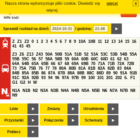
Nasza strona wykorzystuje pliki cookie. Dowiedz się
więcej
x
#
więcej.
Sprawdź rozkład na dzień:
i godzinę:
Z
Z1
Z2
0
1
2
3
4
5
6
7
8
9
10A
10B
11
12
13
14
15
16
41
43
45
Z3
Z6
Z13
Z43
50A
50B
51A
51B
52
53A
53C
53B
54B
55A
55B
55C
56
57
58A
58B
59
60A
60B
60C
60D
61
62
63
64A
64B
65A
65B
66
67
68
69A
69B
70
71A
71B
72A
72B
73
75A
75B
76
77
78
80A
80B
81A
81B
82A
82B
83
84A
84B
85A
85B
86
87A
87B
88A
88B
88C
88D
89
90
91A
91B
91C
92A
92B
93
94
96
97A
97B
99
100
101
201
202
6.
F1
G1
G2
H
W
N1A
N1B
N2
N3A
N3B
N4A
N4B
N5A
N5B
N6
N7A
N7B
N8
N9
Linie
Zmiany
Utrudnienia
Przystanki
Połączenia
Schematy
Pobierz