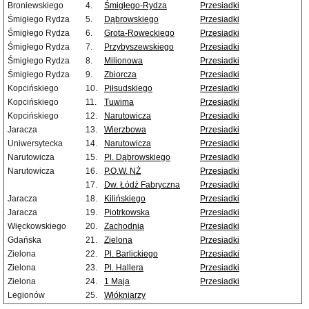
Broniewskiego
4.
Śmigłego-Rydza
Przesiadki
Śmigłego Rydza
5.
Dąbrowskiego
Przesiadki
Śmigłego Rydza
6.
Grota-Roweckiego
Przesiadki
Śmigłego Rydza
7.
Przybyszewskiego
Przesiadki
Śmigłego Rydza
8.
Milionowa
Przesiadki
Śmigłego Rydza
9.
Zbiorcza
Przesiadki
Kopcińskiego
10.
Piłsudskiego
Przesiadki
Kopcińskiego
11.
Tuwima
Przesiadki
Kopcińskiego
12.
Narutowicza
Przesiadki
Jaracza
13.
Wierzbowa
Przesiadki
Uniwersytecka
14.
Narutowicza
Przesiadki
Narutowicza
15.
Pl. Dąbrowskiego
Przesiadki
Narutowicza
16.
P.O.W. NŻ
Przesiadki
17.
Dw. Łódź Fabryczna
Przesiadki
Jaracza
18.
Kilińskiego
Przesiadki
Jaracza
19.
Piotrkowska
Przesiadki
Więckowskiego
20.
Zachodnia
Przesiadki
Gdańska
21.
Zielona
Przesiadki
Zielona
22.
Pl. Barlickiego
Przesiadki
Zielona
23.
Pl. Hallera
Przesiadki
Zielona
24.
1 Maja
Przesiadki
Legionów
25.
Włókniarzy