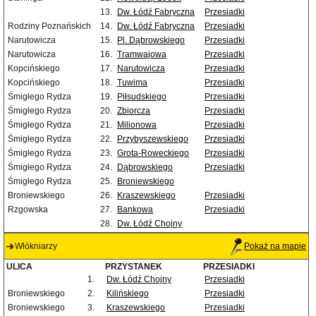
13.
Dw. Łódź Fabryczna
Przesiadki
Rodziny Poznańskich
14.
Dw. Łódź Fabryczna
Przesiadki
Narutowicza
15.
Pl. Dąbrowskiego
Przesiadki
Narutowicza
16.
Tramwajowa
Przesiadki
Kopcińskiego
17.
Narutowicza
Przesiadki
Kopcińskiego
18.
Tuwima
Przesiadki
Śmigłego Rydza
19.
Piłsudskiego
Przesiadki
Śmigłego Rydza
20.
Zbiorcza
Przesiadki
Śmigłego Rydza
21.
Milionowa
Przesiadki
Śmigłego Rydza
22.
Przybyszewskiego
Przesiadki
Śmigłego Rydza
23.
Grota-Roweckiego
Przesiadki
Śmigłego Rydza
24.
Dąbrowskiego
Przesiadki
Śmigłego Rydza
25.
Broniewskiego
Broniewskiego
26.
Kraszewskiego
Przesiadki
Rzgowska
27.
Bankowa
Przesiadki
28.
Dw. Łódź Chojny
Włókniarzy
Pokaż na mapie
ULICA
PRZYSTANEK
PRZESIADKI
1.
Dw. Łódź Chojny
Przesiadki
Broniewskiego
2.
Kilińskiego
Przesiadki
Broniewskiego
3.
Kraszewskiego
Przesiadki