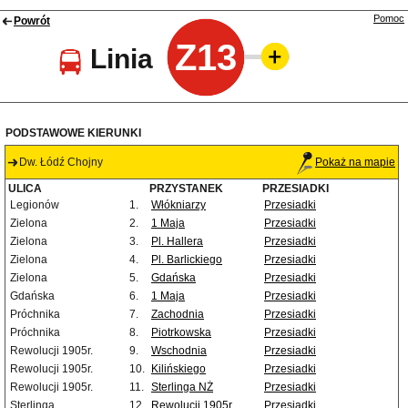
Pomoc
Powrót
Z13
Linia
PODSTAWOWE KIERUNKI
Dw. Łódź Chojny
Pokaż na mapie
ULICA
PRZYSTANEK
PRZESIADKI
Legionów
1.
Włókniarzy
Przesiadki
Zielona
2.
1 Maja
Przesiadki
Zielona
3.
Pl. Hallera
Przesiadki
Zielona
4.
Pl. Barlickiego
Przesiadki
Zielona
5.
Gdańska
Przesiadki
Gdańska
6.
1 Maja
Przesiadki
Próchnika
7.
Zachodnia
Przesiadki
Próchnika
8.
Piotrkowska
Przesiadki
Rewolucji 1905r.
9.
Wschodnia
Przesiadki
Rewolucji 1905r.
10.
Kilińskiego
Przesiadki
Rewolucji 1905r.
11.
Sterlinga NŻ
Przesiadki
Sterlinga
12.
Rewolucji 1905r.
Przesiadki