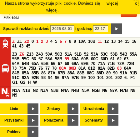
Nasza strona wykorzystuje pliki cookie. Dowiedz się
więcej
x
#
więcej.
Sprawdź rozkład na dzień:
i godzinę:
Z
Z1
Z2
0
1
2
3
4
5
6
7
8
9
10A
10B
11
12
13
14
15
16
41
43
45
Z3
Z6
Z13
Z43
50A
50B
51A
51B
52
53A
53C
53B
54B
55A
55B
55C
56
57
58A
58B
59
60A
60B
60C
60D
61
62
63
64A
64B
65A
65B
66
67
68
69A
69B
70
71A
71B
72A
72B
73
75A
75B
76
77
78
80A
80B
81A
81B
82A
82B
83
84A
84B
85A
85B
86
87A
87B
88A
88B
88C
88D
89
90
91A
91B
91C
92A
92B
93
94
96
97A
97B
99
100
101
201
202
6.
F1
G1
G2
H
W
N1A
N1B
N2
N3A
N3B
N4A
N4B
N5A
N5B
N6
N7A
N7B
N8
N9
Linie
Zmiany
Utrudnienia
Przystanki
Połączenia
Schematy
Pobierz