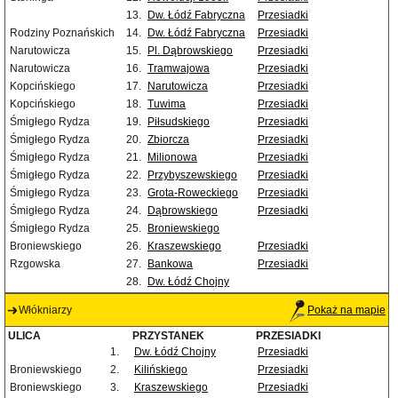
13.
Dw. Łódź Fabryczna
Przesiadki
Rodziny Poznańskich
14.
Dw. Łódź Fabryczna
Przesiadki
Narutowicza
15.
Pl. Dąbrowskiego
Przesiadki
Narutowicza
16.
Tramwajowa
Przesiadki
Kopcińskiego
17.
Narutowicza
Przesiadki
Kopcińskiego
18.
Tuwima
Przesiadki
Śmigłego Rydza
19.
Piłsudskiego
Przesiadki
Śmigłego Rydza
20.
Zbiorcza
Przesiadki
Śmigłego Rydza
21.
Milionowa
Przesiadki
Śmigłego Rydza
22.
Przybyszewskiego
Przesiadki
Śmigłego Rydza
23.
Grota-Roweckiego
Przesiadki
Śmigłego Rydza
24.
Dąbrowskiego
Przesiadki
Śmigłego Rydza
25.
Broniewskiego
Broniewskiego
26.
Kraszewskiego
Przesiadki
Rzgowska
27.
Bankowa
Przesiadki
28.
Dw. Łódź Chojny
Włókniarzy
Pokaż na mapie
ULICA
PRZYSTANEK
PRZESIADKI
1.
Dw. Łódź Chojny
Przesiadki
Broniewskiego
2.
Kilińskiego
Przesiadki
Broniewskiego
3.
Kraszewskiego
Przesiadki