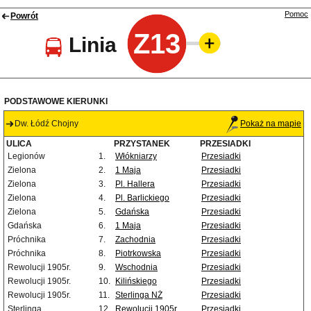
Pomoc
Powrót
Z13
Linia
PODSTAWOWE KIERUNKI
Dw. Łódź Chojny
Pokaż na mapie
ULICA
PRZYSTANEK
PRZESIADKI
Legionów
1.
Włókniarzy
Przesiadki
Zielona
2.
1 Maja
Przesiadki
Zielona
3.
Pl. Hallera
Przesiadki
Zielona
4.
Pl. Barlickiego
Przesiadki
Zielona
5.
Gdańska
Przesiadki
Gdańska
6.
1 Maja
Przesiadki
Próchnika
7.
Zachodnia
Przesiadki
Próchnika
8.
Piotrkowska
Przesiadki
Rewolucji 1905r.
9.
Wschodnia
Przesiadki
Rewolucji 1905r.
10.
Kilińskiego
Przesiadki
Rewolucji 1905r.
11.
Sterlinga NŻ
Przesiadki
Sterlinga
12.
Rewolucji 1905r.
Przesiadki