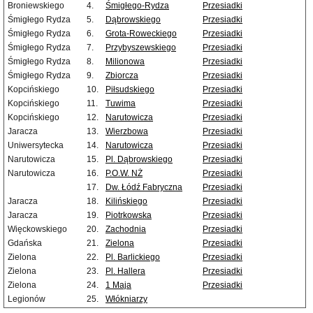
Broniewskiego
4.
Śmigłego-Rydza
Przesiadki
Śmigłego Rydza
5.
Dąbrowskiego
Przesiadki
Śmigłego Rydza
6.
Grota-Roweckiego
Przesiadki
Śmigłego Rydza
7.
Przybyszewskiego
Przesiadki
Śmigłego Rydza
8.
Milionowa
Przesiadki
Śmigłego Rydza
9.
Zbiorcza
Przesiadki
Kopcińskiego
10.
Piłsudskiego
Przesiadki
Kopcińskiego
11.
Tuwima
Przesiadki
Kopcińskiego
12.
Narutowicza
Przesiadki
Jaracza
13.
Wierzbowa
Przesiadki
Uniwersytecka
14.
Narutowicza
Przesiadki
Narutowicza
15.
Pl. Dąbrowskiego
Przesiadki
Narutowicza
16.
P.O.W. NŻ
Przesiadki
17.
Dw. Łódź Fabryczna
Przesiadki
Jaracza
18.
Kilińskiego
Przesiadki
Jaracza
19.
Piotrkowska
Przesiadki
Więckowskiego
20.
Zachodnia
Przesiadki
Gdańska
21.
Zielona
Przesiadki
Zielona
22.
Pl. Barlickiego
Przesiadki
Zielona
23.
Pl. Hallera
Przesiadki
Zielona
24.
1 Maja
Przesiadki
Legionów
25.
Włókniarzy