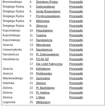
Broniewskiego
4.
Śmigłego-Rydza
Przesiadki
Śmigłego Rydza
5.
Dąbrowskiego
Przesiadki
Śmigłego Rydza
6.
Grota-Roweckiego
Przesiadki
Śmigłego Rydza
7.
Przybyszewskiego
Przesiadki
Śmigłego Rydza
8.
Milionowa
Przesiadki
Śmigłego Rydza
9.
Zbiorcza
Przesiadki
Kopcińskiego
10.
Piłsudskiego
Przesiadki
Kopcińskiego
11.
Tuwima
Przesiadki
Kopcińskiego
12.
Narutowicza
Przesiadki
Jaracza
13.
Wierzbowa
Przesiadki
Uniwersytecka
14.
Narutowicza
Przesiadki
Narutowicza
15.
Pl. Dąbrowskiego
Przesiadki
Narutowicza
16.
P.O.W. NŻ
Przesiadki
17.
Dw. Łódź Fabryczna
Przesiadki
Jaracza
18.
Kilińskiego
Przesiadki
Jaracza
19.
Piotrkowska
Przesiadki
Więckowskiego
20.
Zachodnia
Przesiadki
Gdańska
21.
Zielona
Przesiadki
Zielona
22.
Pl. Barlickiego
Przesiadki
Zielona
23.
Pl. Hallera
Przesiadki
Zielona
24.
1 Maja
Przesiadki
Legionów
25.
Włókniarzy