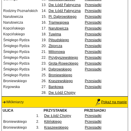
13.
Dw. Łódź Fabryczna
Przesiadki
Rodziny Poznańskich
14.
Dw. Łódź Fabryczna
Przesiadki
Narutowicza
15.
Pl. Dąbrowskiego
Przesiadki
Narutowicza
16.
Tramwajowa
Przesiadki
Kopcińskiego
17.
Narutowicza
Przesiadki
Kopcińskiego
18.
Tuwima
Przesiadki
Śmigłego Rydza
19.
Piłsudskiego
Przesiadki
Śmigłego Rydza
20.
Zbiorcza
Przesiadki
Śmigłego Rydza
21.
Milionowa
Przesiadki
Śmigłego Rydza
22.
Przybyszewskiego
Przesiadki
Śmigłego Rydza
23.
Grota-Roweckiego
Przesiadki
Śmigłego Rydza
24.
Dąbrowskiego
Przesiadki
Śmigłego Rydza
25.
Broniewskiego
Broniewskiego
26.
Kraszewskiego
Przesiadki
Rzgowska
27.
Bankowa
Przesiadki
28.
Dw. Łódź Chojny
Włókniarzy
Pokaż na mapie
ULICA
PRZYSTANEK
PRZESIADKI
1.
Dw. Łódź Chojny
Przesiadki
Broniewskiego
2.
Kilińskiego
Przesiadki
Broniewskiego
3.
Kraszewskiego
Przesiadki