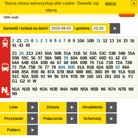
Nasza strona wykorzystuje pliki cookie. Dowiedz się
więcej
x
#
więcej.
Sprawdź rozkład na dzień:
i godzinę:
Z
Z1
Z2
0
1
2
3
4
5
6
7
8
9
10A
10B
11
12
13
14
15
16
41
43
45
Z3
Z6
Z13
Z43
50A
50B
51A
51B
52
53A
53C
53B
54B
55A
55B
55C
56
57
58A
58B
59
60A
60B
60C
60D
61
62
63
64A
64B
65A
65B
66
67
68
69A
69B
70
71A
71B
72A
72B
73
75A
75B
76
77
78
80A
80B
81A
81B
82A
82B
83
84A
84B
85A
85B
86
87A
87B
88A
88B
88C
88D
89
90
91A
91B
91C
92A
92B
93
94
96
97A
97B
99
100
101
201
202
6.
F1
G1
G2
H
W
N1A
N1B
N2
N3A
N3B
N4A
N4B
N5A
N5B
N6
N7A
N7B
N8
N9
Linie
Zmiany
Utrudnienia
Przystanki
Połączenia
Schematy
Pobierz