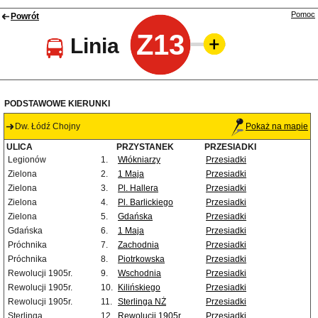
Pomoc
Powrót
Z13
Linia
PODSTAWOWE KIERUNKI
Dw. Łódź Chojny
Pokaż na mapie
ULICA
PRZYSTANEK
PRZESIADKI
Legionów
1.
Włókniarzy
Przesiadki
Zielona
2.
1 Maja
Przesiadki
Zielona
3.
Pl. Hallera
Przesiadki
Zielona
4.
Pl. Barlickiego
Przesiadki
Zielona
5.
Gdańska
Przesiadki
Gdańska
6.
1 Maja
Przesiadki
Próchnika
7.
Zachodnia
Przesiadki
Próchnika
8.
Piotrkowska
Przesiadki
Rewolucji 1905r.
9.
Wschodnia
Przesiadki
Rewolucji 1905r.
10.
Kilińskiego
Przesiadki
Rewolucji 1905r.
11.
Sterlinga NŻ
Przesiadki
Sterlinga
12.
Rewolucji 1905r.
Przesiadki