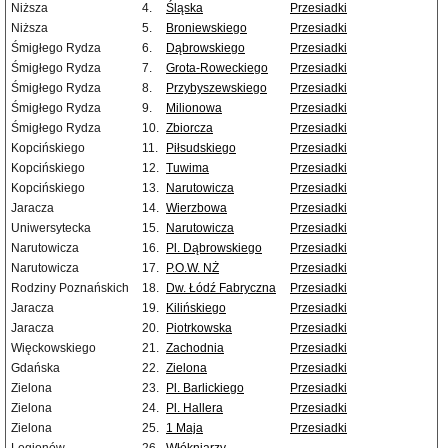
Niższa
4.
Śląska
Przesiadki
Niższa
5.
Broniewskiego
Przesiadki
Śmigłego Rydza
6.
Dąbrowskiego
Przesiadki
Śmigłego Rydza
7.
Grota-Roweckiego
Przesiadki
Śmigłego Rydza
8.
Przybyszewskiego
Przesiadki
Śmigłego Rydza
9.
Milionowa
Przesiadki
Śmigłego Rydza
10.
Zbiorcza
Przesiadki
Kopcińskiego
11.
Piłsudskiego
Przesiadki
Kopcińskiego
12.
Tuwima
Przesiadki
Kopcińskiego
13.
Narutowicza
Przesiadki
Jaracza
14.
Wierzbowa
Przesiadki
Uniwersytecka
15.
Narutowicza
Przesiadki
Narutowicza
16.
Pl. Dąbrowskiego
Przesiadki
Narutowicza
17.
P.O.W. NŻ
Przesiadki
Rodziny Poznańskich
18.
Dw. Łódź Fabryczna
Przesiadki
Jaracza
19.
Kilińskiego
Przesiadki
Jaracza
20.
Piotrkowska
Przesiadki
Więckowskiego
21.
Zachodnia
Przesiadki
Gdańska
22.
Zielona
Przesiadki
Zielona
23.
Pl. Barlickiego
Przesiadki
Zielona
24.
Pl. Hallera
Przesiadki
Zielona
25.
1 Maja
Przesiadki