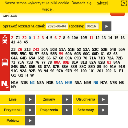
Nasza strona wykorzystuje pliki cookie. Dowiedz się
więcej
x
#
więcej.
Sprawdź rozkład na dzień:
i godzinę:
Z
Z1
Z2
0
1
2
3
4
5
6
7
8
9
10A
10B
11
12
13
14
15
16
41
43
45
Z3
Z6
Z13
Z43
50A
50B
51A
51B
52
53A
53C
53B
54B
55A
55B
55C
56
57
58A
58B
59
60A
60B
60C
60D
61
62
63
64A
64B
65A
65B
66
67
68
69A
69B
70
71A
71B
72A
72B
73
75A
75B
76
77
78
80A
80B
81A
81B
82A
82B
83
84A
84B
85A
85B
86
87A
87B
88A
88B
88C
88D
89
90
91A
91B
91C
92A
92B
93
94
96
97A
97B
99
100
101
201
202
6.
F1
G1
G2
H
W
N1A
N1B
N2
N3A
N3B
N4A
N4B
N5A
N5B
N6
N7A
N7B
N8
N9
Linie
Zmiany
Utrudnienia
Przystanki
Połączenia
Schematy
Pobierz