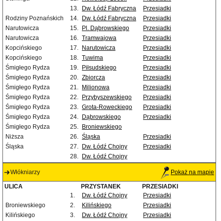
13.
Dw. Łódź Fabryczna
Przesiadki
Rodziny Poznańskich
14.
Dw. Łódź Fabryczna
Przesiadki
Narutowicza
15.
Pl. Dąbrowskiego
Przesiadki
Narutowicza
16.
Tramwajowa
Przesiadki
Kopcińskiego
17.
Narutowicza
Przesiadki
Kopcińskiego
18.
Tuwima
Przesiadki
Śmigłego Rydza
19.
Piłsudskiego
Przesiadki
Śmigłego Rydza
20.
Zbiorcza
Przesiadki
Śmigłego Rydza
21.
Milionowa
Przesiadki
Śmigłego Rydza
22.
Przybyszewskiego
Przesiadki
Śmigłego Rydza
23.
Grota-Roweckiego
Przesiadki
Śmigłego Rydza
24.
Dąbrowskiego
Przesiadki
Śmigłego Rydza
25.
Broniewskiego
Niższa
26.
Śląska
Przesiadki
Śląska
27.
Dw. Łódź Chojny
Przesiadki
28.
Dw. Łódź Chojny
Włókniarzy
Pokaż na mapie
ULICA
PRZYSTANEK
PRZESIADKI
1.
Dw. Łódź Chojny
Przesiadki
Broniewskiego
2.
Kilińskiego
Przesiadki
Kilińskiego
3.
Dw. Łódź Chojny
Przesiadki