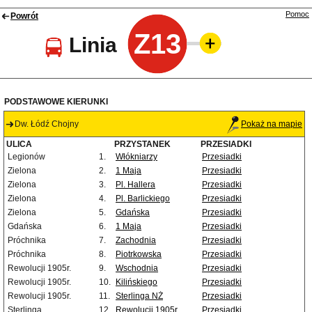
Pomoc
Powrót
Z13
Linia
PODSTAWOWE KIERUNKI
Dw. Łódź Chojny
Pokaż na mapie
ULICA
PRZYSTANEK
PRZESIADKI
Legionów
1.
Włókniarzy
Przesiadki
Zielona
2.
1 Maja
Przesiadki
Zielona
3.
Pl. Hallera
Przesiadki
Zielona
4.
Pl. Barlickiego
Przesiadki
Zielona
5.
Gdańska
Przesiadki
Gdańska
6.
1 Maja
Przesiadki
Próchnika
7.
Zachodnia
Przesiadki
Próchnika
8.
Piotrkowska
Przesiadki
Rewolucji 1905r.
9.
Wschodnia
Przesiadki
Rewolucji 1905r.
10.
Kilińskiego
Przesiadki
Rewolucji 1905r.
11.
Sterlinga NŻ
Przesiadki
Sterlinga
12.
Rewolucji 1905r.
Przesiadki