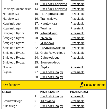
13.
Dw. Łódź Fabryczna
Przesiadki
Rodziny Poznańskich
14.
Dw. Łódź Fabryczna
Przesiadki
Narutowicza
15.
Pl. Dąbrowskiego
Przesiadki
Narutowicza
16.
Tramwajowa
Przesiadki
Kopcińskiego
17.
Narutowicza
Przesiadki
Kopcińskiego
18.
Tuwima
Przesiadki
Śmigłego Rydza
19.
Piłsudskiego
Przesiadki
Śmigłego Rydza
20.
Zbiorcza
Przesiadki
Śmigłego Rydza
21.
Milionowa
Przesiadki
Śmigłego Rydza
22.
Przybyszewskiego
Przesiadki
Śmigłego Rydza
23.
Grota-Roweckiego
Przesiadki
Śmigłego Rydza
24.
Dąbrowskiego
Przesiadki
Śmigłego Rydza
25.
Broniewskiego
Niższa
26.
Śląska
Przesiadki
Śląska
27.
Dw. Łódź Chojny
Przesiadki
28.
Dw. Łódź Chojny
Włókniarzy
Pokaż na mapie
ULICA
PRZYSTANEK
PRZESIADKI
1.
Dw. Łódź Chojny
Przesiadki
Broniewskiego
2.
Kilińskiego
Przesiadki
Kilińskiego
3.
Dw. Łódź Chojny
Przesiadki