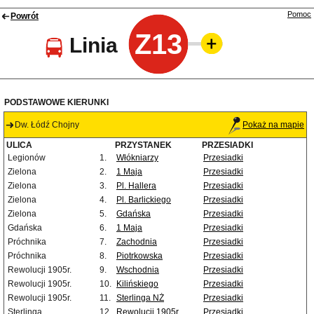
Pomoc
Powrót
Z13
Linia
PODSTAWOWE KIERUNKI
Dw. Łódź Chojny
Pokaż na mapie
ULICA
PRZYSTANEK
PRZESIADKI
Legionów
1.
Włókniarzy
Przesiadki
Zielona
2.
1 Maja
Przesiadki
Zielona
3.
Pl. Hallera
Przesiadki
Zielona
4.
Pl. Barlickiego
Przesiadki
Zielona
5.
Gdańska
Przesiadki
Gdańska
6.
1 Maja
Przesiadki
Próchnika
7.
Zachodnia
Przesiadki
Próchnika
8.
Piotrkowska
Przesiadki
Rewolucji 1905r.
9.
Wschodnia
Przesiadki
Rewolucji 1905r.
10.
Kilińskiego
Przesiadki
Rewolucji 1905r.
11.
Sterlinga NŻ
Przesiadki
Sterlinga
12.
Rewolucji 1905r.
Przesiadki