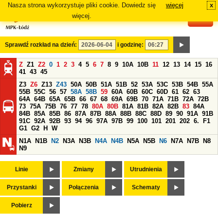
Nasza strona wykorzystuje pliki cookie. Dowiedz się
więcej
x
#
więcej.
Sprawdź rozkład na dzień:
i godzinę:
Z
Z1
Z2
0
1
2
3
4
5
6
7
8
9
10A
10B
11
12
13
14
15
16
41
43
45
Z3
Z6
Z13
Z43
50A
50B
51A
51B
52
53A
53C
53B
54B
55A
55B
55C
56
57
58A
58B
59
60A
60B
60C
60D
61
62
63
64A
64B
65A
65B
66
67
68
69A
69B
70
71A
71B
72A
72B
73
75A
75B
76
77
78
80A
80B
81A
81B
82A
82B
83
84A
84B
85A
85B
86
87A
87B
88A
88B
88C
88D
89
90
91A
91B
91C
92A
92B
93
94
96
97A
97B
99
100
101
201
202
6.
F1
G1
G2
H
W
N1A
N1B
N2
N3A
N3B
N4A
N4B
N5A
N5B
N6
N7A
N7B
N8
N9
Linie
Zmiany
Utrudnienia
Przystanki
Połączenia
Schematy
Pobierz