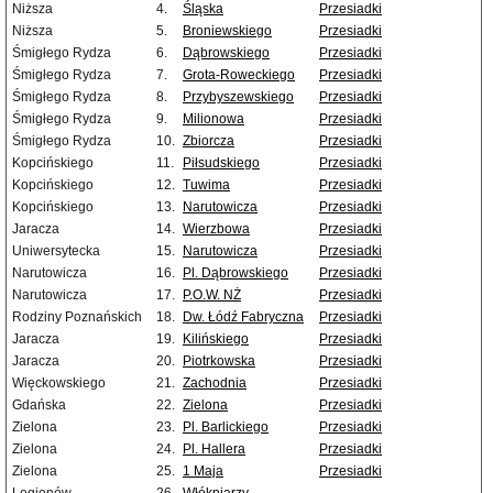
Niższa
4.
Śląska
Przesiadki
Niższa
5.
Broniewskiego
Przesiadki
Śmigłego Rydza
6.
Dąbrowskiego
Przesiadki
Śmigłego Rydza
7.
Grota-Roweckiego
Przesiadki
Śmigłego Rydza
8.
Przybyszewskiego
Przesiadki
Śmigłego Rydza
9.
Milionowa
Przesiadki
Śmigłego Rydza
10.
Zbiorcza
Przesiadki
Kopcińskiego
11.
Piłsudskiego
Przesiadki
Kopcińskiego
12.
Tuwima
Przesiadki
Kopcińskiego
13.
Narutowicza
Przesiadki
Jaracza
14.
Wierzbowa
Przesiadki
Uniwersytecka
15.
Narutowicza
Przesiadki
Narutowicza
16.
Pl. Dąbrowskiego
Przesiadki
Narutowicza
17.
P.O.W. NŻ
Przesiadki
Rodziny Poznańskich
18.
Dw. Łódź Fabryczna
Przesiadki
Jaracza
19.
Kilińskiego
Przesiadki
Jaracza
20.
Piotrkowska
Przesiadki
Więckowskiego
21.
Zachodnia
Przesiadki
Gdańska
22.
Zielona
Przesiadki
Zielona
23.
Pl. Barlickiego
Przesiadki
Zielona
24.
Pl. Hallera
Przesiadki
Zielona
25.
1 Maja
Przesiadki