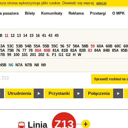
sza strona wykorzystuje pliki cookie. Dowiedz się więcej.
więcej
a pasażera
Bilety
Komunikaty
Reklama
Przetargi
O MPK
0B
11
12
13
14
15
16
41
43
45
53A
53C
53B
54B
55A
55B
55C
56
57
58A
58B
59
60A
60B
60C
60
75A
75B
76
77
78
80A
80B
81A
81B
82A
82B
83
84A
84B
85A
85B
97B
99
100
101
201
202
6.
F1
G1
G2
H
W
N5B
N6
N7A
N7B
N8
N9
a Z13
Sprawdź rozkład na d
Utrudnienia
Przystanki
Połączenia
Z13
Linia