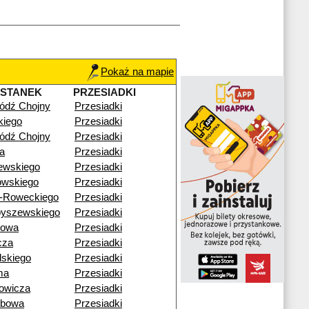
Pokaż na mapie
YSTANEK
PRZESIADKI
ódź Chojny
Przesiadki
skiego
Przesiadki
ódź Chojny
Przesiadki
a
Przesiadki
ewskiego
Przesiadki
owskiego
Przesiadki
a-Roweckiego
Przesiadki
byszewskiego
Przesiadki
nowa
Przesiadki
cza
Przesiadki
dskiego
Przesiadki
ma
Przesiadki
owicza
Przesiadki
zbowa
Przesiadki