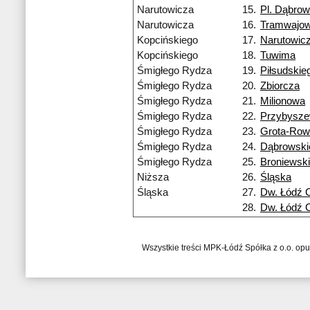
Narutowicza
15.
Pl. Dąbrow
Narutowicza
16.
Tramwajo
Kopcińskiego
17.
Narutowic
Kopcińskiego
18.
Tuwima
Śmigłego Rydza
19.
Piłsudskie
Śmigłego Rydza
20.
Zbiorcza
Śmigłego Rydza
21.
Milionowa
Śmigłego Rydza
22.
Przybysze
Śmigłego Rydza
23.
Grota-Row
Śmigłego Rydza
24.
Dąbrowski
Śmigłego Rydza
25.
Broniewsk
Niższa
26.
Śląska
Śląska
27.
Dw. Łódź 
28.
Dw. Łódź 
Wszystkie treści MPK-Łódź Spółka z o.o. op