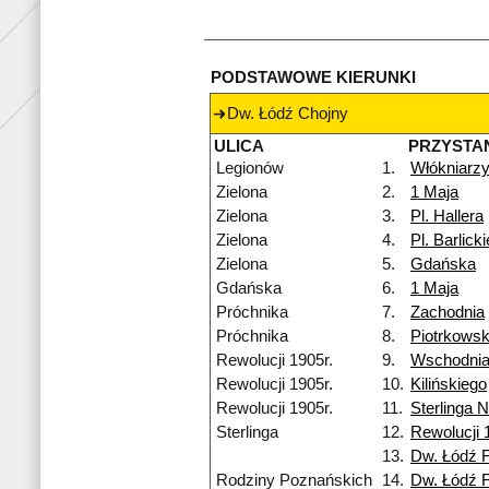
PODSTAWOWE KIERUNKI
Dw. Łódź Chojny
ULICA
PRZYSTA
Legionów
1.
Włókniarz
Zielona
2.
1 Maja
Zielona
3.
Pl. Hallera
Zielona
4.
Pl. Barlick
Zielona
5.
Gdańska
Gdańska
6.
1 Maja
Próchnika
7.
Zachodnia
Próchnika
8.
Piotrkows
Rewolucji 1905r.
9.
Wschodni
Rewolucji 1905r.
10.
Kilińskiego
Rewolucji 1905r.
11.
Sterlinga 
Sterlinga
12.
Rewolucji 
13.
Dw. Łódź 
Rodziny Poznańskich
14.
Dw. Łódź 