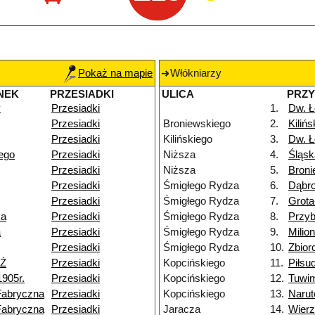
Pokaż na mapie
Włókniarzy
NEK
PRZESIADKI
ULICA
PRZ
y
Przesiadki
1.
Dw. Ł
Przesiadki
Broniewskiego
2.
Kiliń
Przesiadki
Kilińskiego
3.
Dw. Ł
iego
Przesiadki
Niższa
4.
Śląsk
Przesiadki
Niższa
5.
Broni
Przesiadki
Śmigłego Rydza
6.
Dąbr
Przesiadki
Śmigłego Rydza
7.
Grot
ka
Przesiadki
Śmigłego Rydza
8.
Przy
a
Przesiadki
Śmigłego Rydza
9.
Milio
Przesiadki
Śmigłego Rydza
10.
Zbior
NŻ
Przesiadki
Kopcińskiego
11.
Piłsu
1905r.
Przesiadki
Kopcińskiego
12.
Tuwi
Fabryczna
Przesiadki
Kopcińskiego
13.
Narut
Fabryczna
Przesiadki
Jaracza
14.
Wier