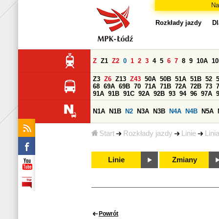
Na
Rozkłady jazdy
Dl
Z
Z1
Z2
0
1
2
3
4
5
6
7
8
9
10A
1
Z3
Z6
Z13
Z43
50A
50B
51A
51B
52
68
69A
69B
70
71A
71B
72A
72B
73
91A
91B
91C
92A
92B
93
94
96
97A
N1A
N1B
N2
N3A
N3B
N4A
N4B
N5A
Start
Rozkłady jazdy
Linie
Lini
Linie
Zmiany
Powrót