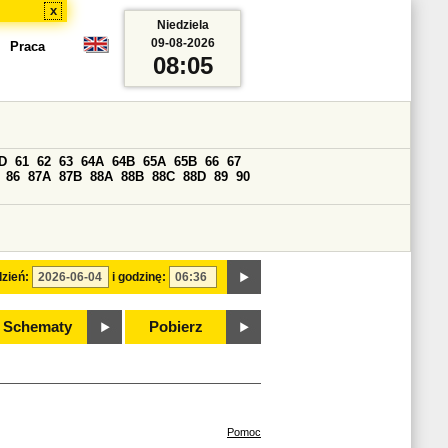
x
Niedziela
09-08-2026
Praca
08:05
D
61
62
63
64A
64B
65A
65B
66
67
86
87A
87B
88A
88B
88C
88D
89
90
zień:
i godzinę:
Schematy
Pobierz
Pomoc