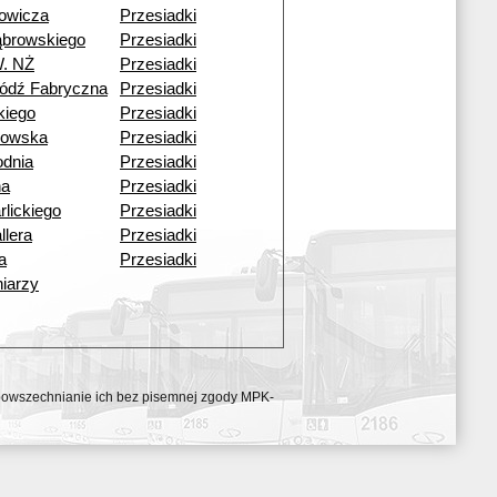
owicza
Przesiadki
ąbrowskiego
Przesiadki
W. NŻ
Przesiadki
ódź Fabryczna
Przesiadki
skiego
Przesiadki
kowska
Przesiadki
dnia
Przesiadki
na
Przesiadki
rlickiego
Przesiadki
llera
Przesiadki
a
Przesiadki
iarzy
ozpowszechnianie ich bez pisemnej zgody MPK-