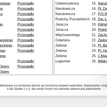
skiego
Przesiadki
Uniwersytecka
15.
Narut
wa
Przesiadki
Narutowicza
16.
Pl. D
za
Przesiadki
Narutowicza
17.
P.O.
Przesiadki
Rodziny Poznańskich
18.
Dw. Ł
go
Przesiadki
Jaracza
19.
Kiliń
Przesiadki
Jaracza
20.
Piotr
Przesiadki
Więckowskiego
21.
Zacho
wskiego
Przesiadki
Gdańska
22.
Zielo
eckiego
Przesiadki
Zielona
23.
Pl. Ba
ego
Przesiadki
Zielona
24.
Pl. Ha
iego
Zielona
25.
1 Maj
Przesiadki
Legionów
26.
Włókn
Chojny
Przesiadki
Chojny
ublikowane na niniejszej stronie są chronione prawem autorskim. Kopiowanie i r
Łódź Spółka z o.o. dla celów innych niż potrzeby własne jest zabronione.