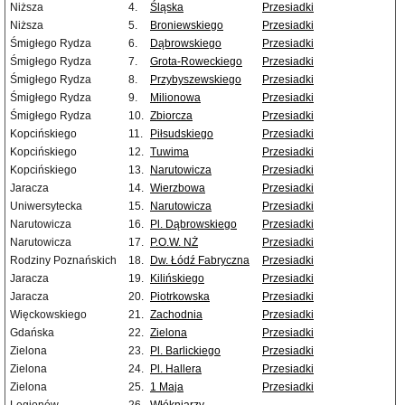
Niższa
4.
Śląska
Przesiadki
Niższa
5.
Broniewskiego
Przesiadki
Śmigłego Rydza
6.
Dąbrowskiego
Przesiadki
Śmigłego Rydza
7.
Grota-Roweckiego
Przesiadki
Śmigłego Rydza
8.
Przybyszewskiego
Przesiadki
Śmigłego Rydza
9.
Milionowa
Przesiadki
Śmigłego Rydza
10.
Zbiorcza
Przesiadki
Kopcińskiego
11.
Piłsudskiego
Przesiadki
Kopcińskiego
12.
Tuwima
Przesiadki
Kopcińskiego
13.
Narutowicza
Przesiadki
Jaracza
14.
Wierzbowa
Przesiadki
Uniwersytecka
15.
Narutowicza
Przesiadki
Narutowicza
16.
Pl. Dąbrowskiego
Przesiadki
Narutowicza
17.
P.O.W. NŻ
Przesiadki
Rodziny Poznańskich
18.
Dw. Łódź Fabryczna
Przesiadki
Jaracza
19.
Kilińskiego
Przesiadki
Jaracza
20.
Piotrkowska
Przesiadki
Więckowskiego
21.
Zachodnia
Przesiadki
Gdańska
22.
Zielona
Przesiadki
Zielona
23.
Pl. Barlickiego
Przesiadki
Zielona
24.
Pl. Hallera
Przesiadki
Zielona
25.
1 Maja
Przesiadki