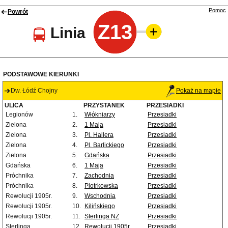
Pomoc
Powrót
Z13
Linia
PODSTAWOWE KIERUNKI
Dw. Łódź Chojny
Pokaż na mapie
ULICA
PRZYSTANEK
PRZESIADKI
Legionów
1.
Włókniarzy
Przesiadki
Zielona
2.
1 Maja
Przesiadki
Zielona
3.
Pl. Hallera
Przesiadki
Zielona
4.
Pl. Barlickiego
Przesiadki
Zielona
5.
Gdańska
Przesiadki
Gdańska
6.
1 Maja
Przesiadki
Próchnika
7.
Zachodnia
Przesiadki
Próchnika
8.
Piotrkowska
Przesiadki
Rewolucji 1905r.
9.
Wschodnia
Przesiadki
Rewolucji 1905r.
10.
Kilińskiego
Przesiadki
Rewolucji 1905r.
11.
Sterlinga NŻ
Przesiadki
Sterlinga
12.
Rewolucji 1905r.
Przesiadki