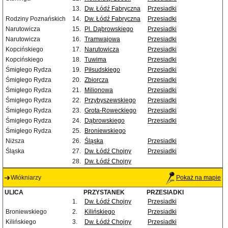
13.
Dw. Łódź Fabryczna
Przesiadki
Rodziny Poznańskich
14.
Dw. Łódź Fabryczna
Przesiadki
Narutowicza
15.
Pl. Dąbrowskiego
Przesiadki
Narutowicza
16.
Tramwajowa
Przesiadki
Kopcińskiego
17.
Narutowicza
Przesiadki
Kopcińskiego
18.
Tuwima
Przesiadki
Śmigłego Rydza
19.
Piłsudskiego
Przesiadki
Śmigłego Rydza
20.
Zbiorcza
Przesiadki
Śmigłego Rydza
21.
Milionowa
Przesiadki
Śmigłego Rydza
22.
Przybyszewskiego
Przesiadki
Śmigłego Rydza
23.
Grota-Roweckiego
Przesiadki
Śmigłego Rydza
24.
Dąbrowskiego
Przesiadki
Śmigłego Rydza
25.
Broniewskiego
Niższa
26.
Śląska
Przesiadki
Śląska
27.
Dw. Łódź Chojny
Przesiadki
28.
Dw. Łódź Chojny
Włókniarzy
Pokaż na mapie
ULICA
PRZYSTANEK
PRZESIADKI
1.
Dw. Łódź Chojny
Przesiadki
Broniewskiego
2.
Kilińskiego
Przesiadki
Kilińskiego
3.
Dw. Łódź Chojny
Przesiadki