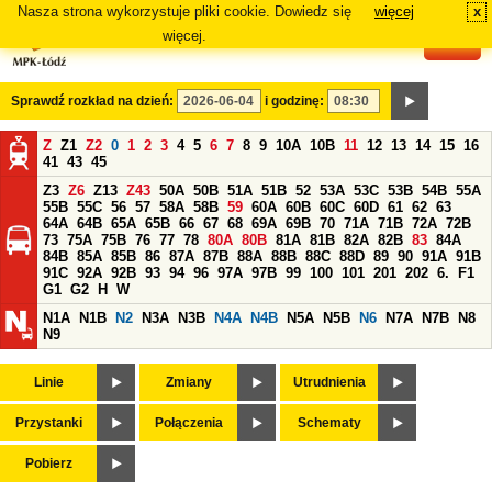
Nasza strona wykorzystuje pliki cookie. Dowiedz się
więcej
x
#
więcej.
Sprawdź rozkład na dzień:
i godzinę:
Z
Z1
Z2
0
1
2
3
4
5
6
7
8
9
10A
10B
11
12
13
14
15
16
41
43
45
Z3
Z6
Z13
Z43
50A
50B
51A
51B
52
53A
53C
53B
54B
55A
55B
55C
56
57
58A
58B
59
60A
60B
60C
60D
61
62
63
64A
64B
65A
65B
66
67
68
69A
69B
70
71A
71B
72A
72B
73
75A
75B
76
77
78
80A
80B
81A
81B
82A
82B
83
84A
84B
85A
85B
86
87A
87B
88A
88B
88C
88D
89
90
91A
91B
91C
92A
92B
93
94
96
97A
97B
99
100
101
201
202
6.
F1
G1
G2
H
W
N1A
N1B
N2
N3A
N3B
N4A
N4B
N5A
N5B
N6
N7A
N7B
N8
N9
Linie
Zmiany
Utrudnienia
Przystanki
Połączenia
Schematy
Pobierz