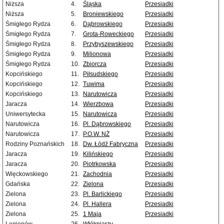
Niższa
4.
Śląska
Przesiadki
Niższa
5.
Broniewskiego
Przesiadki
Śmigłego Rydza
6.
Dąbrowskiego
Przesiadki
Śmigłego Rydza
7.
Grota-Roweckiego
Przesiadki
Śmigłego Rydza
8.
Przybyszewskiego
Przesiadki
Śmigłego Rydza
9.
Milionowa
Przesiadki
Śmigłego Rydza
10.
Zbiorcza
Przesiadki
Kopcińskiego
11.
Piłsudskiego
Przesiadki
Kopcińskiego
12.
Tuwima
Przesiadki
Kopcińskiego
13.
Narutowicza
Przesiadki
Jaracza
14.
Wierzbowa
Przesiadki
Uniwersytecka
15.
Narutowicza
Przesiadki
Narutowicza
16.
Pl. Dąbrowskiego
Przesiadki
Narutowicza
17.
P.O.W. NŻ
Przesiadki
Rodziny Poznańskich
18.
Dw. Łódź Fabryczna
Przesiadki
Jaracza
19.
Kilińskiego
Przesiadki
Jaracza
20.
Piotrkowska
Przesiadki
Więckowskiego
21.
Zachodnia
Przesiadki
Gdańska
22.
Zielona
Przesiadki
Zielona
23.
Pl. Barlickiego
Przesiadki
Zielona
24.
Pl. Hallera
Przesiadki
Zielona
25.
1 Maja
Przesiadki