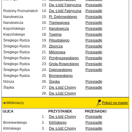
13.
Dw. Łódź Fabryczna
Przesiadki
Rodziny Poznańskich
14.
Dw. Łódź Fabryczna
Przesiadki
Narutowicza
15.
Pl. Dąbrowskiego
Przesiadki
Narutowicza
16.
Tramwajowa
Przesiadki
Kopcińskiego
17.
Narutowicza
Przesiadki
Kopcińskiego
18.
Tuwima
Przesiadki
Śmigłego Rydza
19.
Piłsudskiego
Przesiadki
Śmigłego Rydza
20.
Zbiorcza
Przesiadki
Śmigłego Rydza
21.
Milionowa
Przesiadki
Śmigłego Rydza
22.
Przybyszewskiego
Przesiadki
Śmigłego Rydza
23.
Grota-Roweckiego
Przesiadki
Śmigłego Rydza
24.
Dąbrowskiego
Przesiadki
Śmigłego Rydza
25.
Broniewskiego
Niższa
26.
Śląska
Przesiadki
Śląska
27.
Dw. Łódź Chojny
Przesiadki
28.
Dw. Łódź Chojny
Włókniarzy
Pokaż na mapie
ULICA
PRZYSTANEK
PRZESIADKI
1.
Dw. Łódź Chojny
Przesiadki
Broniewskiego
2.
Kilińskiego
Przesiadki
Kilińskiego
3.
Dw. Łódź Chojny
Przesiadki