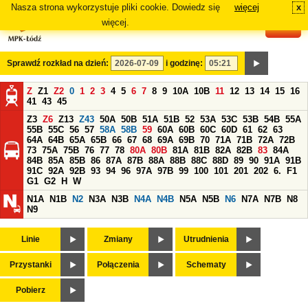
Nasza strona wykorzystuje pliki cookie. Dowiedz się
więcej
x
#
więcej.
Sprawdź rozkład na dzień:
i godzinę:
Z
Z1
Z2
0
1
2
3
4
5
6
7
8
9
10A
10B
11
12
13
14
15
16
41
43
45
Z3
Z6
Z13
Z43
50A
50B
51A
51B
52
53A
53C
53B
54B
55A
55B
55C
56
57
58A
58B
59
60A
60B
60C
60D
61
62
63
64A
64B
65A
65B
66
67
68
69A
69B
70
71A
71B
72A
72B
73
75A
75B
76
77
78
80A
80B
81A
81B
82A
82B
83
84A
84B
85A
85B
86
87A
87B
88A
88B
88C
88D
89
90
91A
91B
91C
92A
92B
93
94
96
97A
97B
99
100
101
201
202
6.
F1
G1
G2
H
W
N1A
N1B
N2
N3A
N3B
N4A
N4B
N5A
N5B
N6
N7A
N7B
N8
N9
Linie
Zmiany
Utrudnienia
Przystanki
Połączenia
Schematy
Pobierz