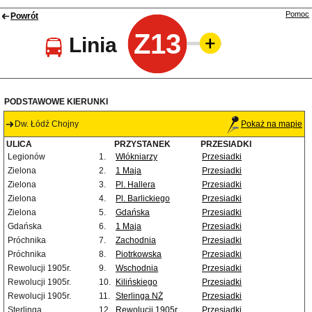
Pomoc
Powrót
Z13
Linia
PODSTAWOWE KIERUNKI
Dw. Łódź Chojny
Pokaż na mapie
ULICA
PRZYSTANEK
PRZESIADKI
Legionów
1.
Włókniarzy
Przesiadki
Zielona
2.
1 Maja
Przesiadki
Zielona
3.
Pl. Hallera
Przesiadki
Zielona
4.
Pl. Barlickiego
Przesiadki
Zielona
5.
Gdańska
Przesiadki
Gdańska
6.
1 Maja
Przesiadki
Próchnika
7.
Zachodnia
Przesiadki
Próchnika
8.
Piotrkowska
Przesiadki
Rewolucji 1905r.
9.
Wschodnia
Przesiadki
Rewolucji 1905r.
10.
Kilińskiego
Przesiadki
Rewolucji 1905r.
11.
Sterlinga NŻ
Przesiadki
Sterlinga
12.
Rewolucji 1905r.
Przesiadki