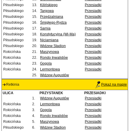
Piłsudskiego
13.
Kilińskiego
Przesiadki
Piłsudskiego
14.
Targowa
Przesiadki
Piłsudskiego
15.
Przędzalniana
Przesiadki
Piłsudskiego
16.
Śmigłego-Rydza
Przesiadki
Piłsudskiego
17.
Sarnia
Przesiadki
Piłsudskiego
18.
Konstytucyjna (Wi-Ma)
Przesiadki
Piłsudskiego
19.
Niciarniana
Przesiadki
Piłsudskiego
20.
Widzew Stadion
Przesiadki
Rokicińska
21.
Maszynowa
Przesiadki
Rokicińska
22.
Rondo Inwalidów
Przesiadki
Rokicińska
23.
Gogola
Przesiadki
Rokicińska
24.
Lermontowa
Przesiadki
25.
Widzew Augustów
Retkinia
Pokaż na mapie
ULICA
PRZYSTANEK
PRZESIADKI
1.
Widzew Augustów
Przesiadki
Rokicińska
2.
Lermontowa
Przesiadki
Rokicińska
3.
Gogola
Przesiadki
Rokicińska
4.
Rondo Inwalidów
Przesiadki
Rokicińska
5.
Maszynowa
Przesiadki
Piłsudskiego
6.
Widzew Stadion
Przesiadki