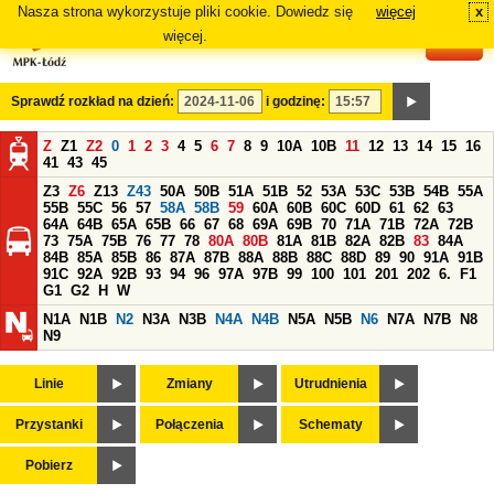
Nasza strona wykorzystuje pliki cookie. Dowiedz się
więcej
x
#
więcej.
Sprawdź rozkład na dzień:
i godzinę:
Z
Z1
Z2
0
1
2
3
4
5
6
7
8
9
10A
10B
11
12
13
14
15
16
41
43
45
Z3
Z6
Z13
Z43
50A
50B
51A
51B
52
53A
53C
53B
54B
55A
55B
55C
56
57
58A
58B
59
60A
60B
60C
60D
61
62
63
64A
64B
65A
65B
66
67
68
69A
69B
70
71A
71B
72A
72B
73
75A
75B
76
77
78
80A
80B
81A
81B
82A
82B
83
84A
84B
85A
85B
86
87A
87B
88A
88B
88C
88D
89
90
91A
91B
91C
92A
92B
93
94
96
97A
97B
99
100
101
201
202
6.
F1
G1
G2
H
W
N1A
N1B
N2
N3A
N3B
N4A
N4B
N5A
N5B
N6
N7A
N7B
N8
N9
Linie
Zmiany
Utrudnienia
Przystanki
Połączenia
Schematy
Pobierz