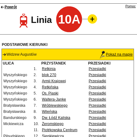
Pomoc
Powrót
10A
Linia
PODSTAWOWE KIERUNKI
Widzew Augustów
Pokaż na mapie
ULICA
PRZYSTANEK
PRZESIADKI
1.
Retkinia
Przesiadki
Wyszyńskiego
2.
blok 270
Przesiadki
Wyszyńskiego
3.
Armii Krajowej
Przesiadki
Wyszyńskiego
4.
Retkińska
Przesiadki
Wyszyńskiego
5.
Os. Piaski
Przesiadki
Wyszyńskiego
6.
Waltera-Janke
Przesiadki
Bratysławska
7.
Wróblewskiego
Przesiadki
Bratysławska
8.
Wileńska
Przesiadki
Bandurskiego
9.
Dw. Łódź Kaliska
Przesiadki
Mickiewicza
10.
Żeromskiego
Przesiadki
11.
Piotrkowska Centrum
Przesiadki
Piłsudskiego
12.
Sienkiewicza
Przesiadki