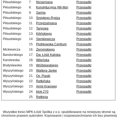
Piłsudskiego
7.
Niciarniana
Przesiadki
Piłsudskiego
8.
Konstytucyjna (Wi-Ma)
Przesiadki
Piłsudskiego
9.
Sarnia
Przesiadki
Piłsudskiego
10.
Śmigłego-Rydza
Przesiadki
Piłsudskiego
11.
Przędzalniana
Przesiadki
Piłsudskiego
12.
Targowa
Przesiadki
Piłsudskiego
13.
Kilińskiego
Przesiadki
Piłsudskiego
14.
Sienkiewicza
Przesiadki
15.
Piotrkowska Centrum
Przesiadki
Mickiewicza
16.
Żeromskiego
Przesiadki
Bandurskiego
17.
Dw. Łódź Kaliska
Przesiadki
Karolewska
18.
Wileńska
Przesiadki
Bratysławska
19.
Wróblewskiego
Przesiadki
Wyszyńskiego
20.
Waltera-Janke
Przesiadki
Wyszyńskiego
21.
Os. Piaski
Przesiadki
Wyszyńskiego
22.
Retkińska
Przesiadki
Wyszyńskiego
23.
Armii Krajowej
Przesiadki
Wyszyńskiego
24.
blok 270
Przesiadki
25.
Retkinia
Wszystkie treści MPK-Łódź Spółka z o.o. opublikowane na niniejszej stronie są
chronione prawem autorskim. Kopiowanie i rozpowszechnianie ich bez pisemnej