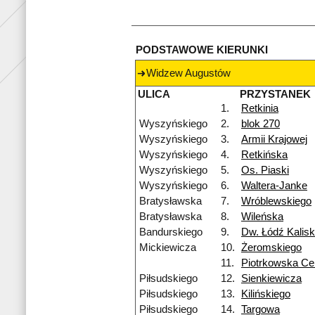
PODSTAWOWE KIERUNKI
Widzew Augustów
ULICA
PRZYSTANEK
1.
Retkinia
Wyszyńskiego
2.
blok 270
Wyszyńskiego
3.
Armii Krajowej
Wyszyńskiego
4.
Retkińska
Wyszyńskiego
5.
Os. Piaski
Wyszyńskiego
6.
Waltera-Janke
Bratysławska
7.
Wróblewskiego
Bratysławska
8.
Wileńska
Bandurskiego
9.
Dw. Łódź Kalis
Mickiewicza
10.
Żeromskiego
11.
Piotrkowska Ce
Piłsudskiego
12.
Sienkiewicza
Piłsudskiego
13.
Kilińskiego
Piłsudskiego
14.
Targowa