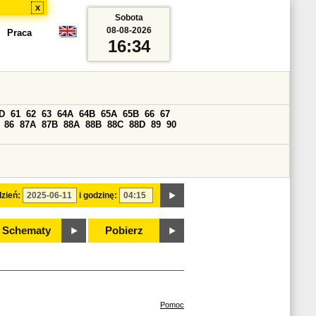
x
Sobota
08-08-2026
Praca
16:34
D
61
62
63
64A
64B
65A
65B
66
67
86
87A
87B
88A
88B
88C
88D
89
90
zień:
i godzinę:
Schematy
Pobierz
Pomoc