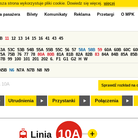
sza strona wykorzystuje pliki cookie. Dowiedz się więcej.
więcej
a pasażera
Bilety
Komunikaty
Reklama
Przetargi
O MPK
0B
11
12
13
14
15
16
41
43
45
53A
53C
53B
54B
55A
55B
55C
56
57
58A
58B
59
60A
60B
60C
60
75A
75B
76
77
78
80A
80B
81A
81B
82A
82B
83
84A
84B
85A
85B
97B
99
100
101
201
202
6.
F1
G1
G2
H
W
N5B
N6
N7A
N7B
N8
N9
a 10A
Sprawdź rozkład na d
Utrudnienia
Przystanki
Połączenia
10A
Linia