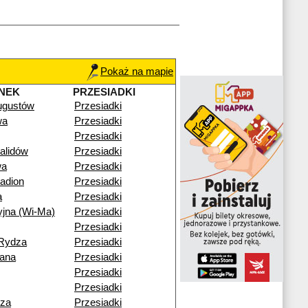
Pokaż na mapie
NEK
PRZESIADKI
ugustów
Przesiadki
wa
Przesiadki
Przesiadki
alidów
Przesiadki
wa
Przesiadki
adion
Przesiadki
a
Przesiadki
yjna (Wi-Ma)
Przesiadki
Przesiadki
-Rydza
Przesiadki
iana
Przesiadki
Przesiadki
Przesiadki
cza
Przesiadki