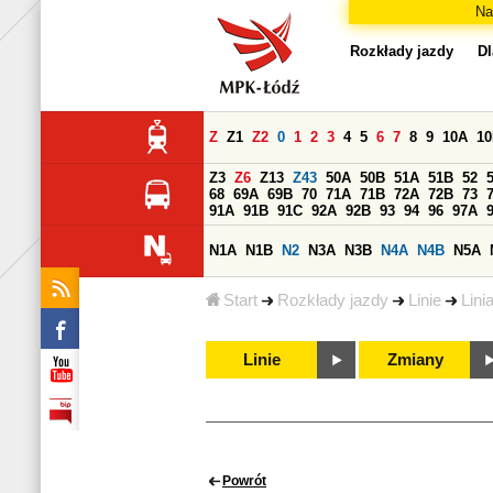
Na
Rozkłady jazdy
Dl
Z
Z1
Z2
0
1
2
3
4
5
6
7
8
9
10A
1
Z3
Z6
Z13
Z43
50A
50B
51A
51B
52
68
69A
69B
70
71A
71B
72A
72B
73
91A
91B
91C
92A
92B
93
94
96
97A
N1A
N1B
N2
N3A
N3B
N4A
N4B
N5A
Start
Rozkłady jazdy
Linie
Lini
Linie
Zmiany
Powrót