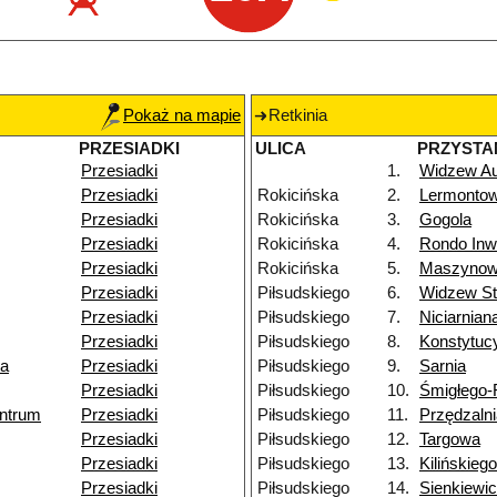
Pokaż na mapie
Retkinia
PRZESIADKI
ULICA
PRZYSTA
Przesiadki
1.
Widzew A
Przesiadki
Rokicińska
2.
Lermonto
Przesiadki
Rokicińska
3.
Gogola
Przesiadki
Rokicińska
4.
Rondo Inw
Przesiadki
Rokicińska
5.
Maszyno
Przesiadki
Piłsudskiego
6.
Widzew St
Przesiadki
Piłsudskiego
7.
Niciarnian
Przesiadki
Piłsudskiego
8.
Konstytuc
ka
Przesiadki
Piłsudskiego
9.
Sarnia
Przesiadki
Piłsudskiego
10.
Śmigłego
ntrum
Przesiadki
Piłsudskiego
11.
Przędzaln
Przesiadki
Piłsudskiego
12.
Targowa
Przesiadki
Piłsudskiego
13.
Kilińskiego
Przesiadki
Piłsudskiego
14.
Sienkiewi