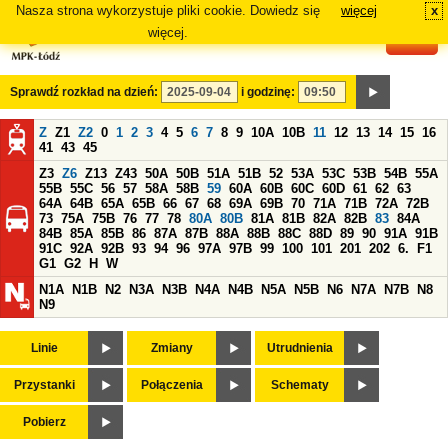
Nasza strona wykorzystuje pliki cookie. Dowiedz się
więcej
x
#
więcej.
Sprawdź rozkład na dzień:
i godzinę:
Z
Z1
Z2
0
1
2
3
4
5
6
7
8
9
10A
10B
11
12
13
14
15
16
41
43
45
Z3
Z6
Z13
Z43
50A
50B
51A
51B
52
53A
53C
53B
54B
55A
55B
55C
56
57
58A
58B
59
60A
60B
60C
60D
61
62
63
64A
64B
65A
65B
66
67
68
69A
69B
70
71A
71B
72A
72B
73
75A
75B
76
77
78
80A
80B
81A
81B
82A
82B
83
84A
84B
85A
85B
86
87A
87B
88A
88B
88C
88D
89
90
91A
91B
91C
92A
92B
93
94
96
97A
97B
99
100
101
201
202
6.
F1
G1
G2
H
W
N1A
N1B
N2
N3A
N3B
N4A
N4B
N5A
N5B
N6
N7A
N7B
N8
N9
Linie
Zmiany
Utrudnienia
Przystanki
Połączenia
Schematy
Pobierz