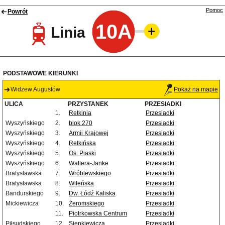
Pomoc
Powrót
10A
Linia
PODSTAWOWE KIERUNKI
Widzew Augustów
Pokaż na mapie
ULICA
PRZYSTANEK
PRZESIADKI
1.
Retkinia
Przesiadki
Wyszyńskiego
2.
blok 270
Przesiadki
Wyszyńskiego
3.
Armii Krajowej
Przesiadki
Wyszyńskiego
4.
Retkińska
Przesiadki
Wyszyńskiego
5.
Os. Piaski
Przesiadki
Wyszyńskiego
6.
Waltera-Janke
Przesiadki
Bratysławska
7.
Wróblewskiego
Przesiadki
Bratysławska
8.
Wileńska
Przesiadki
Bandurskiego
9.
Dw. Łódź Kaliska
Przesiadki
Mickiewicza
10.
Żeromskiego
Przesiadki
11.
Piotrkowska Centrum
Przesiadki
Piłsudskiego
12.
Sienkiewicza
Przesiadki