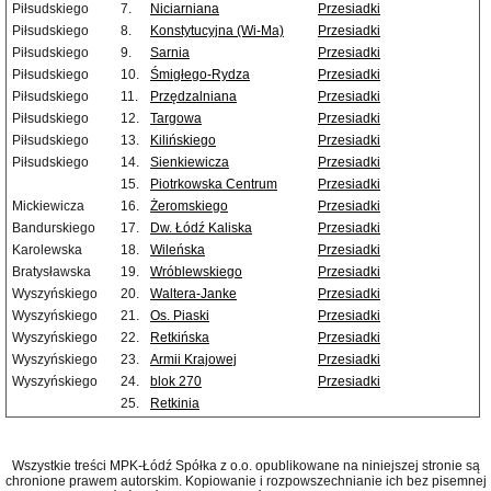
Piłsudskiego
7.
Niciarniana
Przesiadki
Piłsudskiego
8.
Konstytucyjna (Wi-Ma)
Przesiadki
Piłsudskiego
9.
Sarnia
Przesiadki
Piłsudskiego
10.
Śmigłego-Rydza
Przesiadki
Piłsudskiego
11.
Przędzalniana
Przesiadki
Piłsudskiego
12.
Targowa
Przesiadki
Piłsudskiego
13.
Kilińskiego
Przesiadki
Piłsudskiego
14.
Sienkiewicza
Przesiadki
15.
Piotrkowska Centrum
Przesiadki
Mickiewicza
16.
Żeromskiego
Przesiadki
Bandurskiego
17.
Dw. Łódź Kaliska
Przesiadki
Karolewska
18.
Wileńska
Przesiadki
Bratysławska
19.
Wróblewskiego
Przesiadki
Wyszyńskiego
20.
Waltera-Janke
Przesiadki
Wyszyńskiego
21.
Os. Piaski
Przesiadki
Wyszyńskiego
22.
Retkińska
Przesiadki
Wyszyńskiego
23.
Armii Krajowej
Przesiadki
Wyszyńskiego
24.
blok 270
Przesiadki
25.
Retkinia
Wszystkie treści MPK-Łódź Spółka z o.o. opublikowane na niniejszej stronie są
chronione prawem autorskim. Kopiowanie i rozpowszechnianie ich bez pisemnej