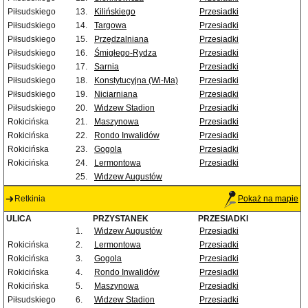
Piłsudskiego
13.
Kilińskiego
Przesiadki
Piłsudskiego
14.
Targowa
Przesiadki
Piłsudskiego
15.
Przędzalniana
Przesiadki
Piłsudskiego
16.
Śmigłego-Rydza
Przesiadki
Piłsudskiego
17.
Sarnia
Przesiadki
Piłsudskiego
18.
Konstytucyjna (Wi-Ma)
Przesiadki
Piłsudskiego
19.
Niciarniana
Przesiadki
Piłsudskiego
20.
Widzew Stadion
Przesiadki
Rokicińska
21.
Maszynowa
Przesiadki
Rokicińska
22.
Rondo Inwalidów
Przesiadki
Rokicińska
23.
Gogola
Przesiadki
Rokicińska
24.
Lermontowa
Przesiadki
25.
Widzew Augustów
Retkinia
Pokaż na mapie
ULICA
PRZYSTANEK
PRZESIADKI
1.
Widzew Augustów
Przesiadki
Rokicińska
2.
Lermontowa
Przesiadki
Rokicińska
3.
Gogola
Przesiadki
Rokicińska
4.
Rondo Inwalidów
Przesiadki
Rokicińska
5.
Maszynowa
Przesiadki
Piłsudskiego
6.
Widzew Stadion
Przesiadki