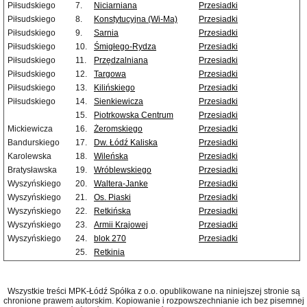
Piłsudskiego
7.
Niciarniana
Przesiadki
Piłsudskiego
8.
Konstytucyjna (Wi-Ma)
Przesiadki
Piłsudskiego
9.
Sarnia
Przesiadki
Piłsudskiego
10.
Śmigłego-Rydza
Przesiadki
Piłsudskiego
11.
Przędzalniana
Przesiadki
Piłsudskiego
12.
Targowa
Przesiadki
Piłsudskiego
13.
Kilińskiego
Przesiadki
Piłsudskiego
14.
Sienkiewicza
Przesiadki
15.
Piotrkowska Centrum
Przesiadki
Mickiewicza
16.
Żeromskiego
Przesiadki
Bandurskiego
17.
Dw. Łódź Kaliska
Przesiadki
Karolewska
18.
Wileńska
Przesiadki
Bratysławska
19.
Wróblewskiego
Przesiadki
Wyszyńskiego
20.
Waltera-Janke
Przesiadki
Wyszyńskiego
21.
Os. Piaski
Przesiadki
Wyszyńskiego
22.
Retkińska
Przesiadki
Wyszyńskiego
23.
Armii Krajowej
Przesiadki
Wyszyńskiego
24.
blok 270
Przesiadki
25.
Retkinia
Wszystkie treści MPK-Łódź Spółka z o.o. opublikowane na niniejszej stronie są
chronione prawem autorskim. Kopiowanie i rozpowszechnianie ich bez pisemnej