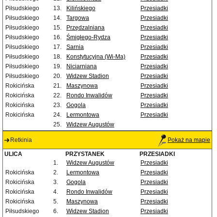
Piłsudskiego
13.
Kilińskiego
Przesiadki
Piłsudskiego
14.
Targowa
Przesiadki
Piłsudskiego
15.
Przędzalniana
Przesiadki
Piłsudskiego
16.
Śmigłego-Rydza
Przesiadki
Piłsudskiego
17.
Sarnia
Przesiadki
Piłsudskiego
18.
Konstytucyjna (Wi-Ma)
Przesiadki
Piłsudskiego
19.
Niciarniana
Przesiadki
Piłsudskiego
20.
Widzew Stadion
Przesiadki
Rokicińska
21.
Maszynowa
Przesiadki
Rokicińska
22.
Rondo Inwalidów
Przesiadki
Rokicińska
23.
Gogola
Przesiadki
Rokicińska
24.
Lermontowa
Przesiadki
25.
Widzew Augustów
Retkinia
Pokaż na mapie
ULICA
PRZYSTANEK
PRZESIADKI
1.
Widzew Augustów
Przesiadki
Rokicińska
2.
Lermontowa
Przesiadki
Rokicińska
3.
Gogola
Przesiadki
Rokicińska
4.
Rondo Inwalidów
Przesiadki
Rokicińska
5.
Maszynowa
Przesiadki
Piłsudskiego
6.
Widzew Stadion
Przesiadki