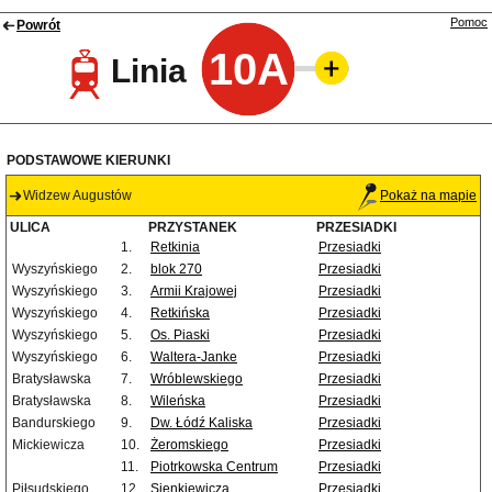
Pomoc
Powrót
10A
Linia
PODSTAWOWE KIERUNKI
Widzew Augustów
Pokaż na mapie
ULICA
PRZYSTANEK
PRZESIADKI
1.
Retkinia
Przesiadki
Wyszyńskiego
2.
blok 270
Przesiadki
Wyszyńskiego
3.
Armii Krajowej
Przesiadki
Wyszyńskiego
4.
Retkińska
Przesiadki
Wyszyńskiego
5.
Os. Piaski
Przesiadki
Wyszyńskiego
6.
Waltera-Janke
Przesiadki
Bratysławska
7.
Wróblewskiego
Przesiadki
Bratysławska
8.
Wileńska
Przesiadki
Bandurskiego
9.
Dw. Łódź Kaliska
Przesiadki
Mickiewicza
10.
Żeromskiego
Przesiadki
11.
Piotrkowska Centrum
Przesiadki
Piłsudskiego
12.
Sienkiewicza
Przesiadki