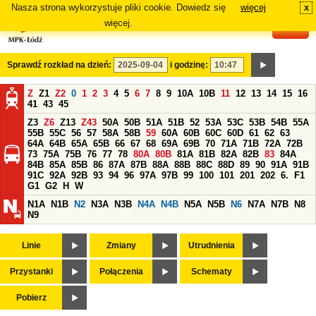
Nasza strona wykorzystuje pliki cookie. Dowiedz się
więcej
x
#
więcej.
Sprawdź rozkład na dzień:
i godzinę:
Z
Z1
Z2
0
1
2
3
4
5
6
7
8
9
10A
10B
11
12
13
14
15
16
41
43
45
Z3
Z6
Z13
Z43
50A
50B
51A
51B
52
53A
53C
53B
54B
55A
55B
55C
56
57
58A
58B
59
60A
60B
60C
60D
61
62
63
64A
64B
65A
65B
66
67
68
69A
69B
70
71A
71B
72A
72B
73
75A
75B
76
77
78
80A
80B
81A
81B
82A
82B
83
84A
84B
85A
85B
86
87A
87B
88A
88B
88C
88D
89
90
91A
91B
91C
92A
92B
93
94
96
97A
97B
99
100
101
201
202
6.
F1
G1
G2
H
W
N1A
N1B
N2
N3A
N3B
N4A
N4B
N5A
N5B
N6
N7A
N7B
N8
N9
Linie
Zmiany
Utrudnienia
Przystanki
Połączenia
Schematy
Pobierz