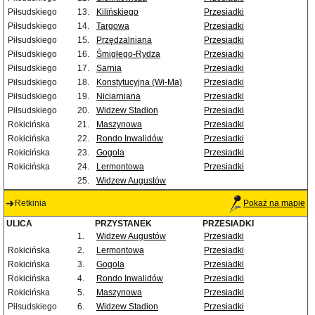
Piłsudskiego
13.
Kilińskiego
Przesiadki
Piłsudskiego
14.
Targowa
Przesiadki
Piłsudskiego
15.
Przędzalniana
Przesiadki
Piłsudskiego
16.
Śmigłego-Rydza
Przesiadki
Piłsudskiego
17.
Sarnia
Przesiadki
Piłsudskiego
18.
Konstytucyjna (Wi-Ma)
Przesiadki
Piłsudskiego
19.
Niciarniana
Przesiadki
Piłsudskiego
20.
Widzew Stadion
Przesiadki
Rokicińska
21.
Maszynowa
Przesiadki
Rokicińska
22.
Rondo Inwalidów
Przesiadki
Rokicińska
23.
Gogola
Przesiadki
Rokicińska
24.
Lermontowa
Przesiadki
25.
Widzew Augustów
Retkinia
Pokaż na mapie
ULICA
PRZYSTANEK
PRZESIADKI
1.
Widzew Augustów
Przesiadki
Rokicińska
2.
Lermontowa
Przesiadki
Rokicińska
3.
Gogola
Przesiadki
Rokicińska
4.
Rondo Inwalidów
Przesiadki
Rokicińska
5.
Maszynowa
Przesiadki
Piłsudskiego
6.
Widzew Stadion
Przesiadki