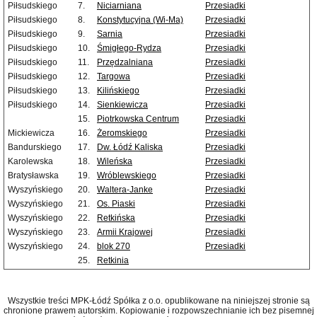
Piłsudskiego
7.
Niciarniana
Przesiadki
Piłsudskiego
8.
Konstytucyjna (Wi-Ma)
Przesiadki
Piłsudskiego
9.
Sarnia
Przesiadki
Piłsudskiego
10.
Śmigłego-Rydza
Przesiadki
Piłsudskiego
11.
Przędzalniana
Przesiadki
Piłsudskiego
12.
Targowa
Przesiadki
Piłsudskiego
13.
Kilińskiego
Przesiadki
Piłsudskiego
14.
Sienkiewicza
Przesiadki
15.
Piotrkowska Centrum
Przesiadki
Mickiewicza
16.
Żeromskiego
Przesiadki
Bandurskiego
17.
Dw. Łódź Kaliska
Przesiadki
Karolewska
18.
Wileńska
Przesiadki
Bratysławska
19.
Wróblewskiego
Przesiadki
Wyszyńskiego
20.
Waltera-Janke
Przesiadki
Wyszyńskiego
21.
Os. Piaski
Przesiadki
Wyszyńskiego
22.
Retkińska
Przesiadki
Wyszyńskiego
23.
Armii Krajowej
Przesiadki
Wyszyńskiego
24.
blok 270
Przesiadki
25.
Retkinia
Wszystkie treści MPK-Łódź Spółka z o.o. opublikowane na niniejszej stronie są
chronione prawem autorskim. Kopiowanie i rozpowszechnianie ich bez pisemnej