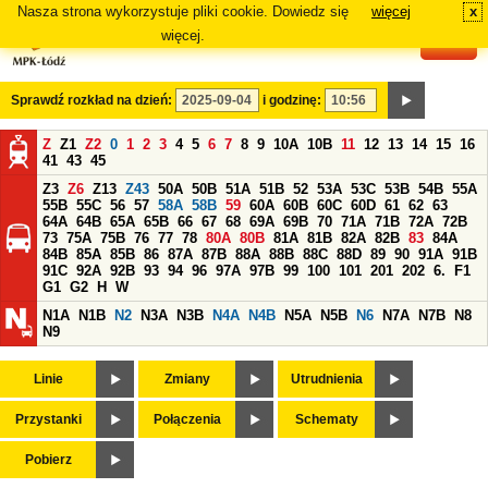
Nasza strona wykorzystuje pliki cookie. Dowiedz się
więcej
x
#
więcej.
Sprawdź rozkład na dzień:
i godzinę:
Z
Z1
Z2
0
1
2
3
4
5
6
7
8
9
10A
10B
11
12
13
14
15
16
41
43
45
Z3
Z6
Z13
Z43
50A
50B
51A
51B
52
53A
53C
53B
54B
55A
55B
55C
56
57
58A
58B
59
60A
60B
60C
60D
61
62
63
64A
64B
65A
65B
66
67
68
69A
69B
70
71A
71B
72A
72B
73
75A
75B
76
77
78
80A
80B
81A
81B
82A
82B
83
84A
84B
85A
85B
86
87A
87B
88A
88B
88C
88D
89
90
91A
91B
91C
92A
92B
93
94
96
97A
97B
99
100
101
201
202
6.
F1
G1
G2
H
W
N1A
N1B
N2
N3A
N3B
N4A
N4B
N5A
N5B
N6
N7A
N7B
N8
N9
Linie
Zmiany
Utrudnienia
Przystanki
Połączenia
Schematy
Pobierz