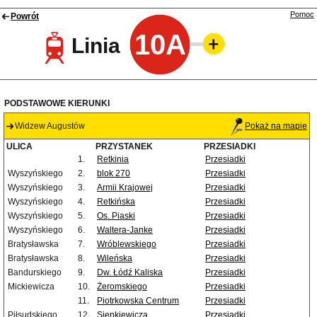
Pomoc
Powrót
10A
Linia
PODSTAWOWE KIERUNKI
Widzew Augustów
Pokaż na mapie
ULICA
PRZYSTANEK
PRZESIADKI
1.
Retkinia
Przesiadki
Wyszyńskiego
2.
blok 270
Przesiadki
Wyszyńskiego
3.
Armii Krajowej
Przesiadki
Wyszyńskiego
4.
Retkińska
Przesiadki
Wyszyńskiego
5.
Os. Piaski
Przesiadki
Wyszyńskiego
6.
Waltera-Janke
Przesiadki
Bratysławska
7.
Wróblewskiego
Przesiadki
Bratysławska
8.
Wileńska
Przesiadki
Bandurskiego
9.
Dw. Łódź Kaliska
Przesiadki
Mickiewicza
10.
Żeromskiego
Przesiadki
11.
Piotrkowska Centrum
Przesiadki
Piłsudskiego
12.
Sienkiewicza
Przesiadki