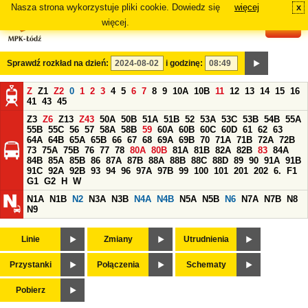
Nasza strona wykorzystuje pliki cookie. Dowiedz się
więcej
x
#
więcej.
Sprawdź rozkład na dzień:
i godzinę:
Z
Z1
Z2
0
1
2
3
4
5
6
7
8
9
10A
10B
11
12
13
14
15
16
41
43
45
Z3
Z6
Z13
Z43
50A
50B
51A
51B
52
53A
53C
53B
54B
55A
55B
55C
56
57
58A
58B
59
60A
60B
60C
60D
61
62
63
64A
64B
65A
65B
66
67
68
69A
69B
70
71A
71B
72A
72B
73
75A
75B
76
77
78
80A
80B
81A
81B
82A
82B
83
84A
84B
85A
85B
86
87A
87B
88A
88B
88C
88D
89
90
91A
91B
91C
92A
92B
93
94
96
97A
97B
99
100
101
201
202
6.
F1
G1
G2
H
W
N1A
N1B
N2
N3A
N3B
N4A
N4B
N5A
N5B
N6
N7A
N7B
N8
N9
Linie
Zmiany
Utrudnienia
Przystanki
Połączenia
Schematy
Pobierz