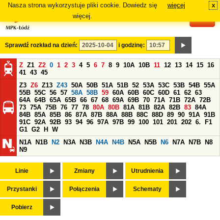
Nasza strona wykorzystuje pliki cookie. Dowiedz się
więcej
x
#
więcej.
Sprawdź rozkład na dzień:
i godzinę:
Z
Z1
Z2
0
1
2
3
4
5
6
7
8
9
10A
10B
11
12
13
14
15
16
41
43
45
Z3
Z6
Z13
Z43
50A
50B
51A
51B
52
53A
53C
53B
54B
55A
55B
55C
56
57
58A
58B
59
60A
60B
60C
60D
61
62
63
64A
64B
65A
65B
66
67
68
69A
69B
70
71A
71B
72A
72B
73
75A
75B
76
77
78
80A
80B
81A
81B
82A
82B
83
84A
84B
85A
85B
86
87A
87B
88A
88B
88C
88D
89
90
91A
91B
91C
92A
92B
93
94
96
97A
97B
99
100
101
201
202
6.
F1
G1
G2
H
W
N1A
N1B
N2
N3A
N3B
N4A
N4B
N5A
N5B
N6
N7A
N7B
N8
N9
Linie
Zmiany
Utrudnienia
Przystanki
Połączenia
Schematy
Pobierz