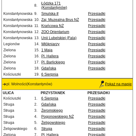
Łódzka 171
8.
(Konstantynów)
Konstantynowska
9.
Smulska #
Przesiadki
Konstantynowska
10.
Zaj. Muzealna Brus NŻ
Przesiadki
Konstantynowska
11.
Krańcowa NŻ
Przesiadki
Konstantynowska
12.
ZOO Orientarium
Przesiadki
Konstantynowska
13.
Unii Lubelskiej (Fala)
Przesiadki
Legionów
14.
Włókniarzy
Przesiadki
Zielona
15.
1 Maja
Przesiadki
Zielona
16.
Pl. Hallera
Przesiadki
Zielona
17.
Pl. Barlickiego
Przesiadki
Zielona
18.
Gdańska
Przesiadki
Kościuszki
19.
6 Sierpnia
pl. Wolności(Konstantynów)
Pokaż na mapie
ULICA
PRZYSTANEK
PRZESIADKI
Kościuszki
1.
6 Sierpnia
Przesiadki
Struga
2.
Gdańska
Przesiadki
Struga
3.
Żeromskiego
Przesiadki
Struga
4.
Pogonowskiego NŻ
Przesiadki
Struga
5.
Żeligowskiego
Przesiadki
Żeligowskiego
6.
Struga
Przesiadki
Zielona
7.
Pl. Hallera
Przesiadki