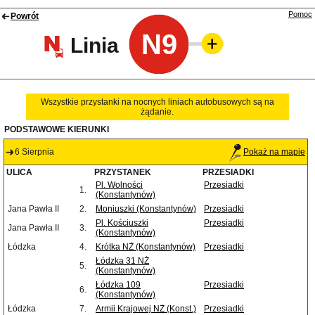
Pomoc
Powrót
N9
Linia
Wszystkie przystanki na nocnych liniach autobusowych są na
żądanie.
PODSTAWOWE KIERUNKI
6 Sierpnia
Pokaż na mapie
ULICA
PRZYSTANEK
PRZESIADKI
Pl. Wolności
Przesiadki
1.
(Konstantynów)
Jana Pawła II
2.
Moniuszki (Konstantynów)
Przesiadki
Pl. Kościuszki
Przesiadki
Jana Pawła II
3.
(Konstantynów)
Łódzka
4.
Krótka NŻ (Konstantynów)
Przesiadki
Łódzka 31 NŻ
5.
(Konstantynów)
Łódzka 109
Przesiadki
6.
(Konstantynów)
Łódzka
7.
Armii Krajowej NŻ (Konst.)
Przesiadki