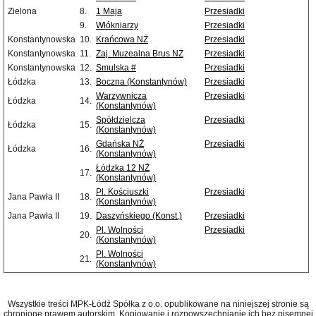
Zielona
8.
1 Maja
Przesiadki
9.
Włókniarzy
Przesiadki
Konstantynowska
10.
Krańcowa NŻ
Przesiadki
Konstantynowska
11.
Zaj. Muzealna Brus NŻ
Przesiadki
Konstantynowska
12.
Smulska #
Przesiadki
Łódzka
13.
Boczna (Konstantynów)
Przesiadki
Warzywnicza
Przesiadki
Łódzka
14.
(Konstantynów)
Spółdzielcza
Przesiadki
Łódzka
15.
(Konstantynów)
Gdańska NŻ
Przesiadki
Łódzka
16.
(Konstantynów)
Łódzka 12 NŻ
17.
(Konstantynów)
Pl. Kościuszki
Przesiadki
Jana Pawła II
18.
(Konstantynów)
Jana Pawła II
19.
Daszyńskiego (Konst.)
Przesiadki
Pl. Wolności
Przesiadki
20.
(Konstantynów)
Pl. Wolności
21.
(Konstantynów)
Wszystkie treści MPK-Łódź Spółka z o.o. opublikowane na niniejszej stronie są
chronione prawem autorskim. Kopiowanie i rozpowszechnianie ich bez pisemnej