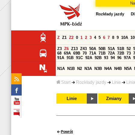
Na
Rozkłady jazdy
Dl
Z
Z1
Z2
0
1
2
3
4
5
6
7
8
9
10A
1
Z3
Z6
Z13
Z43
50A
50B
51A
51B
52
68
69A
69B
70
71A
71B
72A
72B
73
91A
91B
91C
92A
92B
93
94
96
97A
N1A
N1B
N2
N3A
N3B
N4A
N4B
N5A
Start
Rozkłady jazdy
Linie
Lini
Linie
Zmiany
Powrót