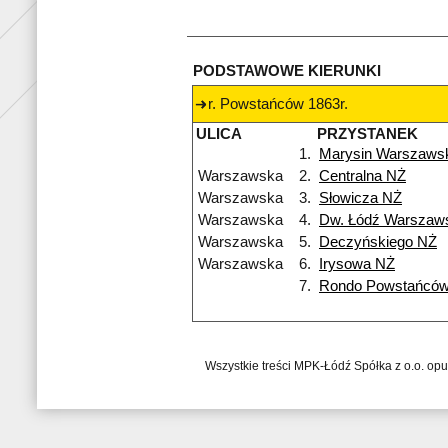
PODSTAWOWE KIERUNKI
r. Powstańców 1863r.
ULICA
PRZYSTANEK
1.
Marysin Warszaws
Warszawska
2.
Centralna NŻ
Warszawska
3.
Słowicza NŻ
Warszawska
4.
Dw. Łódź Warszaw
Warszawska
5.
Deczyńskiego NŻ
Warszawska
6.
Irysowa NŻ
7.
Rondo Powstańców
Wszystkie treści MPK-Łódź Spółka z o.o. op