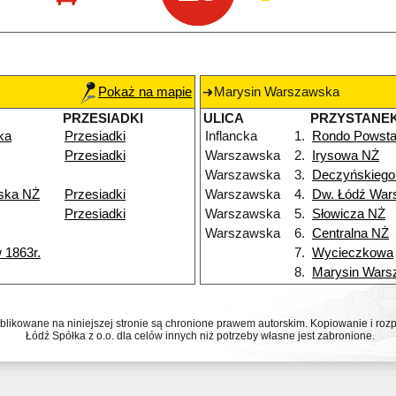
Pokaż na mapie
Marysin Warszawska
PRZESIADKI
ULICA
PRZYSTANE
ka
Przesiadki
Inflancka
1.
Rondo Powsta
Przesiadki
Warszawska
2.
Irysowa NŻ
Warszawska
3.
Deczyńskiego
ska NŻ
Przesiadki
Warszawska
4.
Dw. Łódź War
Przesiadki
Warszawska
5.
Słowicza NŻ
Warszawska
6.
Centralna NŻ
 1863r.
7.
Wycieczkowa
8.
Marysin Wars
ublikowane na niniejszej stronie są chronione prawem autorskim. Kopiowanie i r
Łódź Spółka z o.o. dla celów innych niż potrzeby własne jest zabronione.