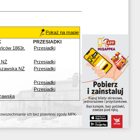
Pokaż na mapie
K
PRZESIADKI
ńców 1863r.
Przesiadki
 NŻ
Przesiadki
szawska NŻ
Przesiadki
Przesiadki
Przesiadki
zawska
ozpowszechnianie ich bez pisemnej zgody MPK-