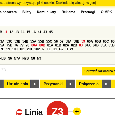
sza strona wykorzystuje pliki cookie. Dowiedz się więcej.
więcej
a pasażera
Bilety
Komunikaty
Reklama
Przetargi
O MPK
0B
11
12
13
14
15
16
41
43
45
53A
53C
53B
54B
55A
55B
55C
56
57
58A
58B
59
60A
60B
60C
60
75A
75B
76
77
78
80A
80B
81A
81B
82A
82B
83
84A
84B
85A
85B
97B
99
100
101
201
202
6.
F1
G1
G2
H
W
N5B
N6
N7A
N7B
N8
N9
a Z3
Sprawdź rozkład na d
Utrudnienia
Przystanki
Połączenia
Z3
Linia