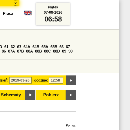
x
Piątek
07-08-2026
Praca
06:58
D
61
62
63
64A
64B
65A
65B
66
67
86
87A
87B
88A
88B
88C
88D
89
90
zień:
i godzinę:
Schematy
Pobierz
Pomoc