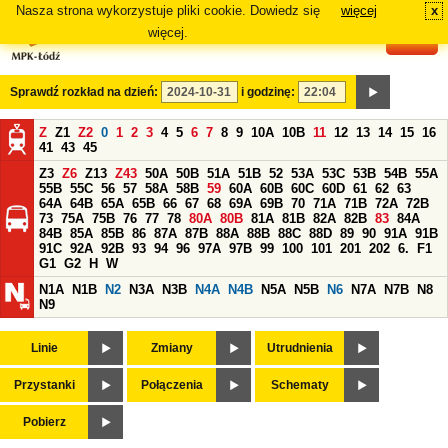
Nasza strona wykorzystuje pliki cookie. Dowiedz się
więcej
x
#
więcej.
Sprawdź rozkład na dzień:
i godzinę:
Z
Z1
Z2
0
1
2
3
4
5
6
7
8
9
10A
10B
11
12
13
14
15
16
41
43
45
Z3
Z6
Z13
Z43
50A
50B
51A
51B
52
53A
53C
53B
54B
55A
55B
55C
56
57
58A
58B
59
60A
60B
60C
60D
61
62
63
64A
64B
65A
65B
66
67
68
69A
69B
70
71A
71B
72A
72B
73
75A
75B
76
77
78
80A
80B
81A
81B
82A
82B
83
84A
84B
85A
85B
86
87A
87B
88A
88B
88C
88D
89
90
91A
91B
91C
92A
92B
93
94
96
97A
97B
99
100
101
201
202
6.
F1
G1
G2
H
W
N1A
N1B
N2
N3A
N3B
N4A
N4B
N5A
N5B
N6
N7A
N7B
N8
N9
Linie
Zmiany
Utrudnienia
Przystanki
Połączenia
Schematy
Pobierz