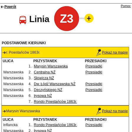
Pomoc
Powrót
Z3
Linia
PODSTAWOWE KIERUNKI
r. Powstańców 1863r.
Pokaż na mapie
ULICA
PRZYSTANEK
PRZESIADKI
1.
Marysin Warszawska
Przesiadki
Warszawska
2.
Centralna NŻ
Przesiadki
Warszawska
3.
Słowicza NŻ
Warszawska
4.
Dw. Łódź Warszawska NŻ
Przesiadki
Warszawska
5.
Deczyńskiego NŻ
Przesiadki
Warszawska
6.
Irysowa NŻ
7.
Rondo Powstańców 1863r.
Marysin Warszawska
Pokaż na mapie
ULICA
PRZYSTANEK
PRZESIADKI
Inflancka
1.
Rondo Powstańców 1863r.
Przesiadki
Warszawska
2.
Irysowa NŻ