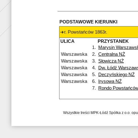
PODSTAWOWE KIERUNKI
r. Powstańców 1863r.
ULICA
PRZYSTANEK
1.
Marysin Warszaws
Warszawska
2.
Centralna NŻ
Warszawska
3.
Słowicza NŻ
Warszawska
4.
Dw. Łódź Warszaw
Warszawska
5.
Deczyńskiego NŻ
Warszawska
6.
Irysowa NŻ
7.
Rondo Powstańców
Wszystkie treści MPK-Łódź Spółka z o.o. op