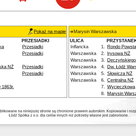
Pokaż na mapie
Marysin Warszawska
PRZESIADKI
ULICA
PRZYSTANE
ka
Przesiadki
Inflancka
1.
Rondo Powsta
Przesiadki
Warszawska
2.
Irysowa NŻ
Warszawska
3.
Deczyńskiego
ska NŻ
Przesiadki
Warszawska
4.
Dw. Łódź War
Przesiadki
Warszawska
5.
Słowicza NŻ
Warszawska
6.
Centralna NŻ
 1863r.
7.
Wycieczkowa
8.
Marysin Wars
ublikowane na niniejszej stronie są chronione prawem autorskim. Kopiowanie i r
Łódź Spółka z o.o. dla celów innych niż potrzeby własne jest zabronione.