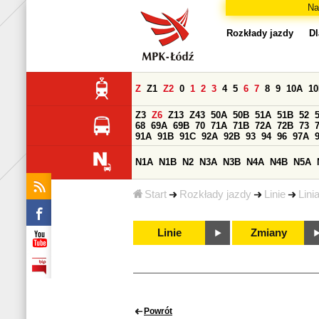
Na
Rozkłady jazdy
Dl
Z
Z1
Z2
0
1
2
3
4
5
6
7
8
9
10A
1
Z3
Z6
Z13
Z43
50A
50B
51A
51B
52
68
69A
69B
70
71A
71B
72A
72B
73
91A
91B
91C
92A
92B
93
94
96
97A
N1A
N1B
N2
N3A
N3B
N4A
N4B
N5A
Start
Rozkłady jazdy
Linie
Lini
Linie
Zmiany
Powrót