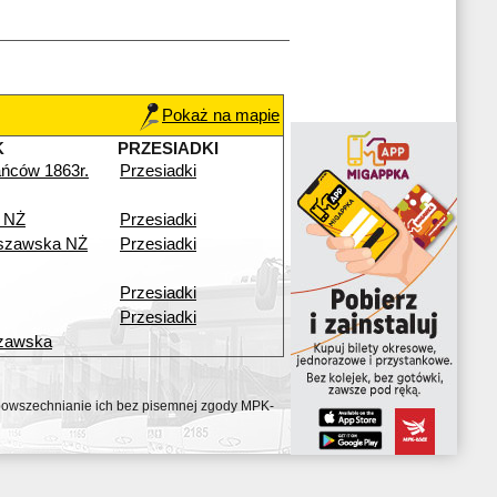
Pokaż na mapie
K
PRZESIADKI
ńców 1863r.
Przesiadki
 NŻ
Przesiadki
szawska NŻ
Przesiadki
Przesiadki
Przesiadki
zawska
ozpowszechnianie ich bez pisemnej zgody MPK-