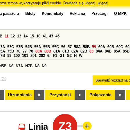
sza strona wykorzystuje pliki cookie. Dowiedz się więcej.
więcej
a pasażera
Bilety
Komunikaty
Reklama
Przetargi
O MPK
0B
11
12
13
14
15
16
41
43
45
53A
53C
53B
54B
55A
55B
55C
56
57
58A
58B
59
60A
60B
60C
60
75A
75B
76
77
78
80A
80B
81A
81B
82A
82B
83
84A
84B
85A
85B
97B
99
100
101
201
202
6.
F1
G1
G2
H
W
N5B
N6
N7A
N7B
N8
N9
a Z3
Sprawdź rozkład na d
Utrudnienia
Przystanki
Połączenia
Z3
Linia