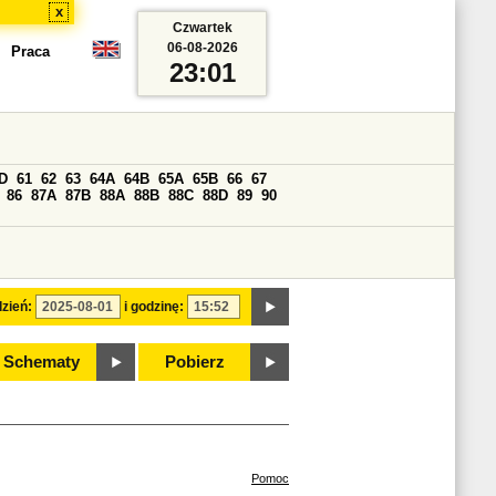
x
Czwartek
06-08-2026
Praca
23:01
D
61
62
63
64A
64B
65A
65B
66
67
86
87A
87B
88A
88B
88C
88D
89
90
zień:
i godzinę:
Schematy
Pobierz
Pomoc