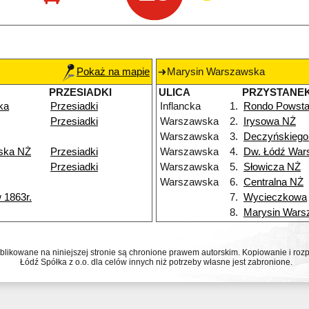
Pokaż na mapie
Marysin Warszawska
PRZESIADKI
ULICA
PRZYSTANE
ka
Przesiadki
Inflancka
1.
Rondo Powsta
Przesiadki
Warszawska
2.
Irysowa NŻ
Warszawska
3.
Deczyńskiego
ska NŻ
Przesiadki
Warszawska
4.
Dw. Łódź War
Przesiadki
Warszawska
5.
Słowicza NŻ
Warszawska
6.
Centralna NŻ
 1863r.
7.
Wycieczkowa
8.
Marysin Wars
ublikowane na niniejszej stronie są chronione prawem autorskim. Kopiowanie i r
Łódź Spółka z o.o. dla celów innych niż potrzeby własne jest zabronione.