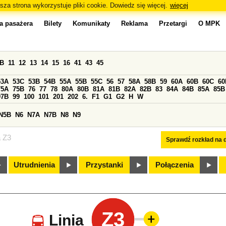
sza strona wykorzystuje pliki cookie. Dowiedz się więcej.
więcej
a pasażera
Bilety
Komunikaty
Reklama
Przetargi
O MPK
0B
11
12
13
14
15
16
41
43
45
53A
53C
53B
54B
55A
55B
55C
56
57
58A
58B
59
60A
60B
60C
60
75A
75B
76
77
78
80A
80B
81A
81B
82A
82B
83
84A
84B
85A
85B
97B
99
100
101
201
202
6.
F1
G1
G2
H
W
N5B
N6
N7A
N7B
N8
N9
a Z3
Sprawdź rozkład na d
Utrudnienia
Przystanki
Połączenia
Z3
Linia