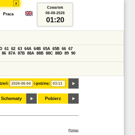
x
Czwartek
06-08-2026
Praca
01:20
D
61
62
63
64A
64B
65A
65B
66
67
86
87A
87B
88A
88B
88C
88D
89
90
zień:
i godzinę:
Schematy
Pobierz
Pomoc