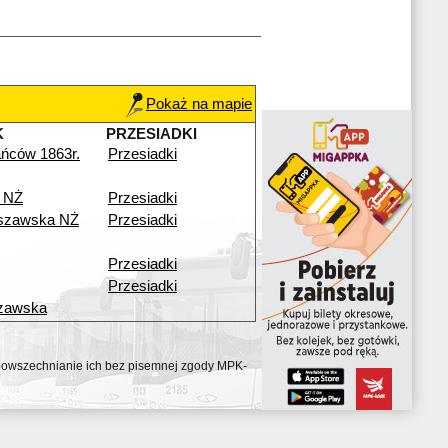
Pokaż na mapie
K
PRZESIADKI
ńców 1863r.
Przesiadki
 NŻ
Przesiadki
szawska NŻ
Przesiadki
Przesiadki
Przesiadki
zawska
ozpowszechnianie ich bez pisemnej zgody MPK-