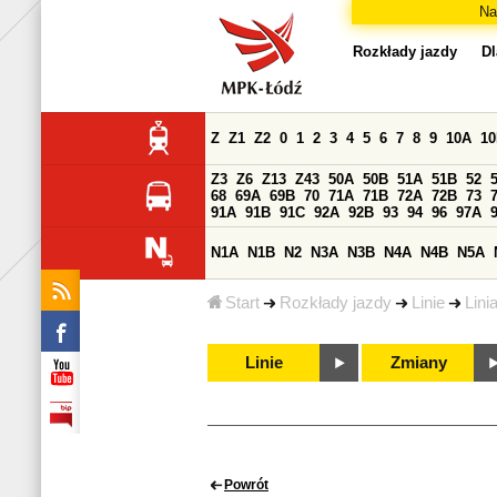
Na
Rozkłady jazdy
Dl
Z
Z1
Z2
0
1
2
3
4
5
6
7
8
9
10A
1
Z3
Z6
Z13
Z43
50A
50B
51A
51B
52
68
69A
69B
70
71A
71B
72A
72B
73
91A
91B
91C
92A
92B
93
94
96
97A
N1A
N1B
N2
N3A
N3B
N4A
N4B
N5A
Start
Rozkłady jazdy
Linie
Lini
Linie
Zmiany
Powrót