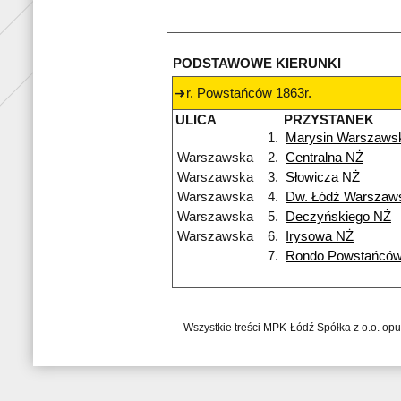
PODSTAWOWE KIERUNKI
r. Powstańców 1863r.
ULICA
PRZYSTANEK
1.
Marysin Warszaws
Warszawska
2.
Centralna NŻ
Warszawska
3.
Słowicza NŻ
Warszawska
4.
Dw. Łódź Warszaw
Warszawska
5.
Deczyńskiego NŻ
Warszawska
6.
Irysowa NŻ
7.
Rondo Powstańców
Wszystkie treści MPK-Łódź Spółka z o.o. op