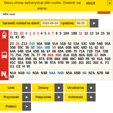
Nasza strona wykorzystuje pliki cookie. Dowiedz się
więcej
x
#
więcej.
Sprawdź rozkład na dzień:
i godzinę:
Z
Z1
Z2
0
1
2
3
4
5
6
7
8
9
10A
10B
11
12
13
14
15
16
41
43
45
Z3
Z6
Z13
Z43
50A
50B
51A
51B
52
53A
53C
53B
54B
55A
55B
55C
56
57
58A
58B
59
60A
60B
60C
60D
61
62
63
64A
64B
65A
65B
66
67
68
69A
69B
70
71A
71B
72A
72B
73
75A
75B
76
77
78
80A
80B
81A
81B
82A
82B
83
84A
84B
85A
85B
86
87A
87B
88A
88B
88C
88D
89
90
91A
91B
91C
92A
92B
93
94
96
97A
97B
99
100
101
201
202
6.
F1
G1
G2
H
W
N1A
N1B
N2
N3A
N3B
N4A
N4B
N5A
N5B
N6
N7A
N7B
N8
N9
Linie
Zmiany
Utrudnienia
Przystanki
Połączenia
Schematy
Pobierz