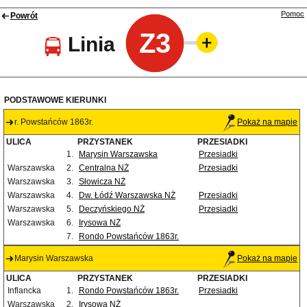
Pomoc
Powrót
Z3
Linia
PODSTAWOWE KIERUNKI
r. Powstańców 1863r.
Pokaż na mapie
ULICA
PRZYSTANEK
PRZESIADKI
1.
Marysin Warszawska
Przesiadki
Warszawska
2.
Centralna NŻ
Przesiadki
Warszawska
3.
Słowicza NŻ
Warszawska
4.
Dw. Łódź Warszawska NŻ
Przesiadki
Warszawska
5.
Deczyńskiego NŻ
Przesiadki
Warszawska
6.
Irysowa NŻ
7.
Rondo Powstańców 1863r.
Marysin Warszawska
Pokaż na mapie
ULICA
PRZYSTANEK
PRZESIADKI
Inflancka
1.
Rondo Powstańców 1863r.
Przesiadki
Warszawska
2.
Irysowa NŻ