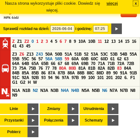
Nasza strona wykorzystuje pliki cookie. Dowiedz się
więcej
x
#
więcej.
Sprawdź rozkład na dzień:
i godzinę:
Z
Z1
Z2
0
1
2
3
4
5
6
7
8
9
10A
10B
11
12
13
14
15
16
41
43
45
Z3
Z6
Z13
Z43
50A
50B
51A
51B
52
53A
53C
53B
54B
55A
55B
55C
56
57
58A
58B
59
60A
60B
60C
60D
61
62
63
64A
64B
65A
65B
66
67
68
69A
69B
70
71A
71B
72A
72B
73
75A
75B
76
77
78
80A
80B
81A
81B
82A
82B
83
84A
84B
85A
85B
86
87A
87B
88A
88B
88C
88D
89
90
91A
91B
91C
92A
92B
93
94
96
97A
97B
99
100
101
201
202
6.
F1
G1
G2
H
W
N1A
N1B
N2
N3A
N3B
N4A
N4B
N5A
N5B
N6
N7A
N7B
N8
N9
Linie
Zmiany
Utrudnienia
Przystanki
Połączenia
Schematy
Pobierz