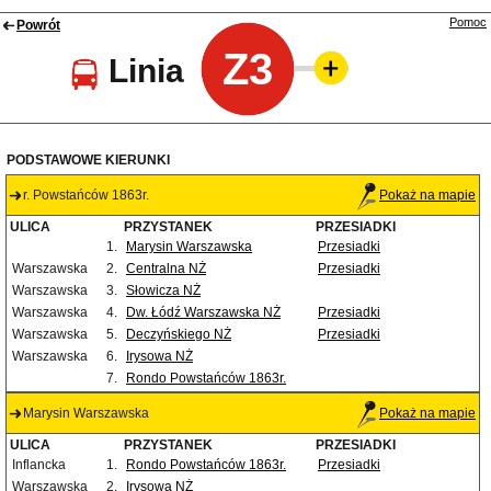
Pomoc
Powrót
Z3
Linia
PODSTAWOWE KIERUNKI
r. Powstańców 1863r.
Pokaż na mapie
ULICA
PRZYSTANEK
PRZESIADKI
1.
Marysin Warszawska
Przesiadki
Warszawska
2.
Centralna NŻ
Przesiadki
Warszawska
3.
Słowicza NŻ
Warszawska
4.
Dw. Łódź Warszawska NŻ
Przesiadki
Warszawska
5.
Deczyńskiego NŻ
Przesiadki
Warszawska
6.
Irysowa NŻ
7.
Rondo Powstańców 1863r.
Marysin Warszawska
Pokaż na mapie
ULICA
PRZYSTANEK
PRZESIADKI
Inflancka
1.
Rondo Powstańców 1863r.
Przesiadki
Warszawska
2.
Irysowa NŻ